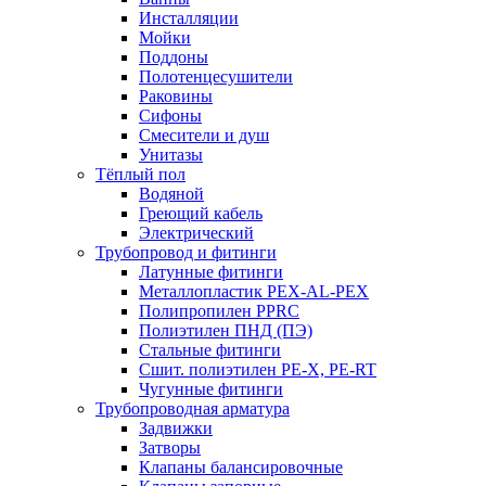
Инсталляции
Мойки
Поддоны
Полотенцесушители
Раковины
Сифоны
Смесители и душ
Унитазы
Тёплый пол
Водяной
Греющий кабель
Электрический
Трубопровод и фитинги
Латунные фитинги
Металлопластик PEX-AL-PEX
Полипропилен PPRC
Полиэтилен ПНД (ПЭ)
Стальные фитинги
Сшит. полиэтилен PE-X, PE-RT
Чугунные фитинги
Трубопроводная арматура
Задвижки
Затворы
Клапаны балансировочные