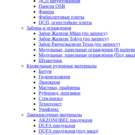
ДСП шпунтованная
Панели OSB
Фанера
Фибролитовые плиты
ЦСП, огнестойкие плиты
Заборы и ограждения
Забор Жалюзи Milan (по запросу)
Забор Жалюзи Tokyo (по запросу)
Забор Ранчо/жалюзи Texas (по запросу)
Модульные, панельные ограждения (В наличи
Модульные, панельные ограждения (Под заказ
Штакетник
Кровельные рулонные материалы
Битум
Гидроизоляция
Линокром
Мастики, праймеры
Рубероид, пергамин
Стеклоизол
Техноэласт
Унифлекс
Лакокрасочные материалы
AKZONOBEL продукция
DUFA продукция
DUFA продукция (под заказ)