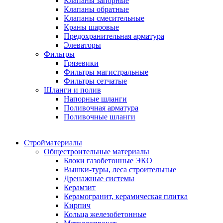
Клапаны запорные
Клапаны обратные
Клапаны смесительные
Краны шаровые
Предохранительная арматура
Элеваторы
Фильтры
Грязевики
Фильтры магистральные
Фильтры сетчатые
Шланги и полив
Напорные шланги
Поливочная арматура
Поливочные шланги
Стройматериалы
Oбщестроительные материалы
Блоки газобетонные ЭКО
Вышки-туры, леса строительные
Дренажные системы
Керамзит
Керамогранит, керамическая плитка
Кирпич
Кольца железобетонные