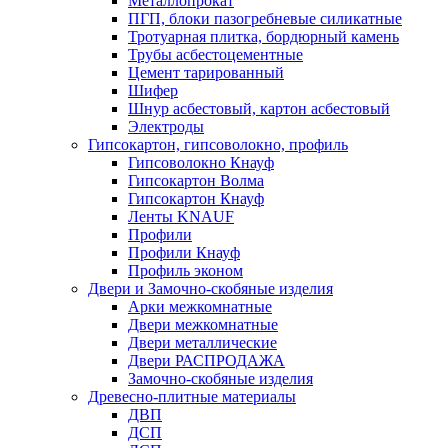
Металлопрокат
ПГП, блоки пазогребневые силикатные
Тротуарная плитка, бордюрный камень
Трубы асбестоцементные
Цемент тарированный
Шифер
Шнур асбестовый, картон асбестовый
Электроды
Гипсокартон, гипсоволокно, профиль
Гипсоволокно Кнауф
Гипсокартон Волма
Гипсокартон Кнауф
Ленты KNAUF
Профили
Профили Кнауф
Профиль эконом
Двери и Замочно-скобяные изделия
Арки межкомнатные
Двери межкомнатные
Двери металлические
Двери РАСПРОДАЖА
Замочно-скобяные изделия
Древесно-плитные материалы
ДВП
ДСП