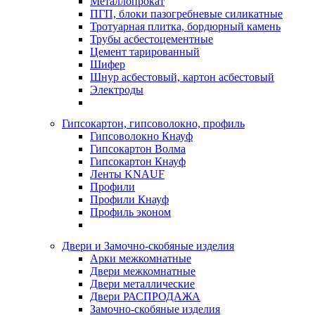
Металлопрокат
ПГП, блоки пазогребневые силикатные
Тротуарная плитка, бордюрный камень
Трубы асбестоцементные
Цемент тарированный
Шифер
Шнур асбестовый, картон асбестовый
Электроды
Гипсокартон, гипсоволокно, профиль
Гипсоволокно Кнауф
Гипсокартон Волма
Гипсокартон Кнауф
Ленты KNAUF
Профили
Профили Кнауф
Профиль эконом
Двери и Замочно-скобяные изделия
Арки межкомнатные
Двери межкомнатные
Двери металлические
Двери РАСПРОДАЖА
Замочно-скобяные изделия