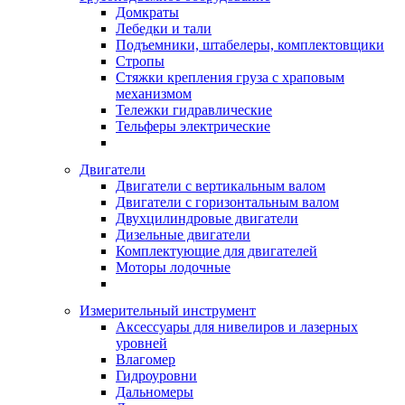
Домкраты
Лебедки и тали
Подъемники, штабелеры, комплектовщики
Стропы
Стяжки крепления груза с храповым
механизмом
Тележки гидравлические
Тельферы электрические
Двигатели
Двигатели с вертикальным валом
Двигатели с горизонтальным валом
Двухцилиндровые двигатели
Дизельные двигатели
Комплектующие для двигателей
Моторы лодочные
Измерительный инструмент
Аксессуары для нивелиров и лазерных
уровней
Влагомер
Гидроуровни
Дальномеры