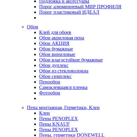
Подложка и аксессуары
Порог алюминиевый МИР ПРОФИЛЯ
Порог пластиковый ИДЕАЛ
Обои
Клей для обоев
Обои акриловая пена
Обои АКЦИЯ
Обои бумажные
Обои виниловые
Обои влагостойкие бумажные
Обои дуплекс
Обои из стекловолокна
Обои симплекс
Пенообои
Самоклеящаяся пленка
Фотообои
Пена монтажная, Герметики, Клеи
Клеи
Пены PENOPLEX
Пены KNAUF
Пены PENOPLEX
Пены, герметики DONEWELL