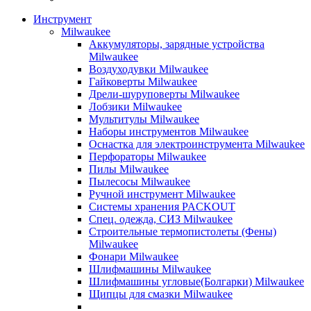
Инструмент
Milwaukee
Аккумуляторы, зарядные устройства
Milwaukee
Воздуходувки Milwaukee
Гайковерты Milwaukee
Дрели-шуруповерты Milwaukee
Лобзики Milwaukee
Мультитулы Milwaukee
Наборы инструментов Milwaukee
Оснастка для электроинструмента Milwaukee
Перфораторы Milwaukee
Пилы Milwaukee
Пылесосы Milwaukee
Ручной инструмент Milwaukee
Системы хранения PACKOUT
Спец. одежда, СИЗ Milwaukee
Строительные термопистолеты (Фены)
Milwaukee
Фонари Milwaukee
Шлифмашины Milwaukee
Шлифмашины угловые(Болгарки) Milwaukee
Щипцы для смазки Milwaukee