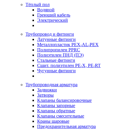
Тёплый пол
Водяной
Греющий кабель
Электрический
Трубопровод и фитинги
Латунные фитинги
Металлопластик PEX-AL-PEX
Полипропилен PPRC
Полиэтилен ПНД (ПЭ)
Стальные фитинги
Сшит. полиэтилен PE-X, PE-RT
Чугунные фитинги
Трубопроводная арматура
Задвижки
Затворы
Клапаны балансировочные
Клапаны запорные
Клапаны обратные
Клапаны смесительные
Краны шаровые
Предохранительная арматура