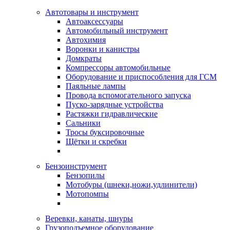
Автотовары и инструмент
Автоаксессуары
Автомобильный инструмент
Автохимия
Воронки и канистры
Домкраты
Компрессоры автомобильные
Оборудование и приспособления для ГСМ
Паяльные лампы
Провода вспомогательного запуска
Пуско-зарядные устройства
Растяжки гидравлические
Сальники
Тросы буксировочные
Щётки и скребки
Бензоинструмент
Бензопилы
Мотобуры (шнеки,ножи,удлинители)
Мотопомпы
Веревки, канаты, шнуры
Грузоподъемное оборудование