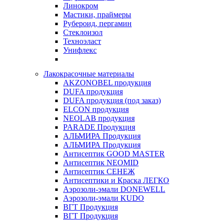
Линокром
Мастики, праймеры
Рубероид, пергамин
Стеклоизол
Техноэласт
Унифлекс
Лакокрасочные материалы
AKZONOBEL продукция
DUFA продукция
DUFA продукция (под заказ)
ELCON продукция
NEOLAB продукция
PARADE Продукция
АЛЬМИРА Продукция
АЛЬМИРА Продукция
Антисептик GOOD MASTER
Антисептик NEOMID
Антисептик СЕНЕЖ
Антисептики и Краска ЛЕГКО
Аэрозоли-эмали DONEWELL
Аэрозоли-эмали KUDO
ВГТ Продукция
ВГТ Продукция