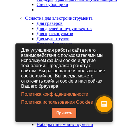
Снегоуборщики
Оснастка для электроинструмента
Для граверов
Для дрелей и шуруповертов
Для краскопультов
Для мультитулов
Для перфораторов
Для сабельных пил
Для улучшения работы сайта и его
Для строительных фенов
взаимодействия с пользователями мы
Для фрезеров
используем файлы cookie и другие
Для шлифовальных машин
технологии. Продолжая работу с
Для электрических лобзиков
сайтом, Вы разрешаете использование
Для электрических ножниц
cookie-файлов. Вы всегда можете
Для электрических пил
отключить файлы cookie в настройках
Для электрических рубанков
Вашего браузера.
Политика конфиденциальности
Пневмоинструмент
Политика использования Cookies
Гайковерты пневматические
Дрели пневматические
Принять
Другие пневмоинструменты
Заклепочники пневматические
Наборы пневмоинструмента