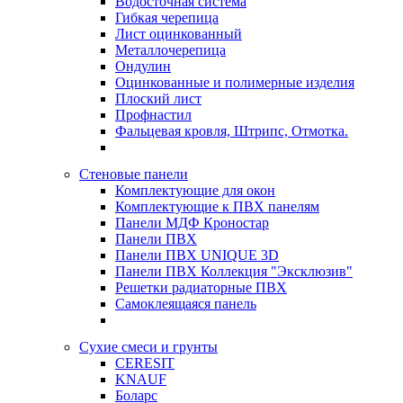
Водосточная система
Гибкая черепица
Лист оцинкованный
Металлочерепица
Ондулин
Оцинкованные и полимерные изделия
Плоский лист
Профнастил
Фальцевая кровля, Штрипс, Отмотка.
Стеновые панели
Комплектующие для окон
Комплектующие к ПВХ панелям
Панели МДФ Кроностар
Панели ПВХ
Панели ПВХ UNIQUE 3D
Панели ПВХ Коллекция "Эксклюзив"
Решетки радиаторные ПВХ
Самоклеящаяся панель
Сухие смеси и грунты
CERESIT
KNAUF
Боларс