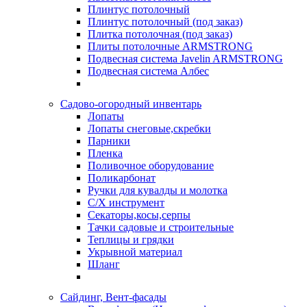
Плинтус потолочный
Плинтус потолочный (под заказ)
Плитка потолочная (под заказ)
Плиты потолочные ARMSTRONG
Подвесная система Javelin ARMSTRONG
Подвесная система Албес
Садово-огородный инвентарь
Лопаты
Лопаты снеговые,скребки
Парники
Пленка
Поливочное оборудование
Поликарбонат
Ручки для кувалды и молотка
С/Х инструмент
Секаторы,косы,серпы
Тачки садовые и строительные
Теплицы и грядки
Укрывной материал
Шланг
Сайдинг, Вент-фасады