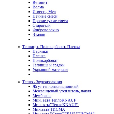
Ветонит
Волма
Известь, Мел
Печные смеси
Прочие сухие смеси
Старатели
Фиброволокно
Эталон
Теплицы. Поликарбонат. Пленка
Парники
Пленка
Поликарбонат
Теплицы и грядки
Укрывной материал
Тепло - Звукоизоляция
Жгут теплоизоляционный
Межвенцовый утеплитель, пакля
Мембраны
Мин. вата ТеплоKNAUF
Мин. вата"ТеплоKNAUF"
Мин.вата ТИСМА
Мин.вата "GreenTERM" "ТИСМА"