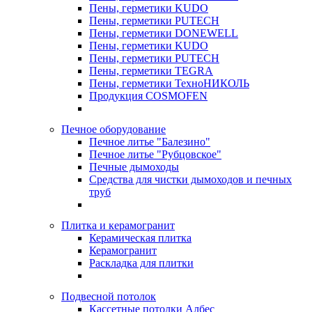
Пены, герметики KUDO
Пены, герметики PUTECH
Пены, герметики DONEWELL
Пены, герметики KUDO
Пены, герметики PUTECH
Пены, герметики TEGRA
Пены, герметики ТехноНИКОЛЬ
Продукция COSMOFEN
Печное оборудование
Печное литье "Балезино"
Печное литье "Рубцовское"
Печные дымоходы
Средства для чистки дымоходов и печных
труб
Плитка и керамогранит
Керамическая плитка
Керамогранит
Раскладка для плитки
Подвесной потолок
Кассетные потолки Албес