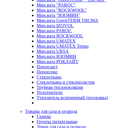
Мин.вата "PAROC"
Мин.вата "ROCКWOOL"
Мин.вата "ИЗОМИН"
Мин.вата GreenTERM ТИСМА
Мин.вата IZOVOL
Мин.вата PAROC
Мин.вата ROCКWOOL
Мин.вата UMATEX
Мин.вата UMATEX Termo
Мин.вата URSA
Мин.вата ИЗОМИН
Мин.вата РОКЛАЙТ
Пенопласт
Пеноплэкс
Стеклоткань
Стеклоткань и стеклопластик
Трубная теплоизоляция
Уплотнители
Утеплитель вспененный (подложка)
Товары для сада и огорода
Газоны
Грунты питательные
Декор для сада и огорода