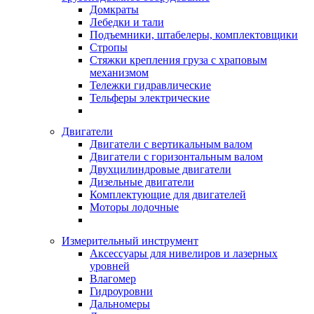
Домкраты
Лебедки и тали
Подъемники, штабелеры, комплектовщики
Стропы
Стяжки крепления груза с храповым
механизмом
Тележки гидравлические
Тельферы электрические
Двигатели
Двигатели с вертикальным валом
Двигатели с горизонтальным валом
Двухцилиндровые двигатели
Дизельные двигатели
Комплектующие для двигателей
Моторы лодочные
Измерительный инструмент
Аксессуары для нивелиров и лазерных
уровней
Влагомер
Гидроуровни
Дальномеры