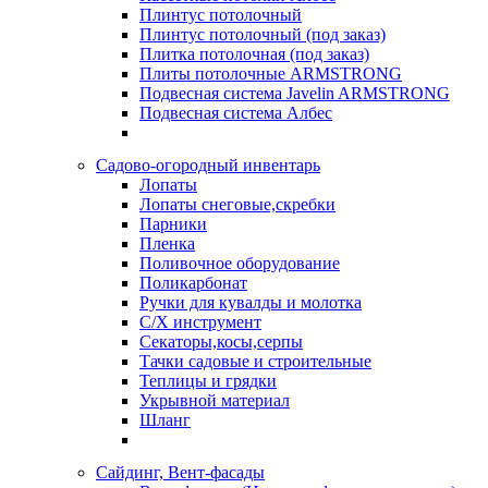
Плинтус потолочный
Плинтус потолочный (под заказ)
Плитка потолочная (под заказ)
Плиты потолочные ARMSTRONG
Подвесная система Javelin ARMSTRONG
Подвесная система Албес
Садово-огородный инвентарь
Лопаты
Лопаты снеговые,скребки
Парники
Пленка
Поливочное оборудование
Поликарбонат
Ручки для кувалды и молотка
С/Х инструмент
Секаторы,косы,серпы
Тачки садовые и строительные
Теплицы и грядки
Укрывной материал
Шланг
Сайдинг, Вент-фасады