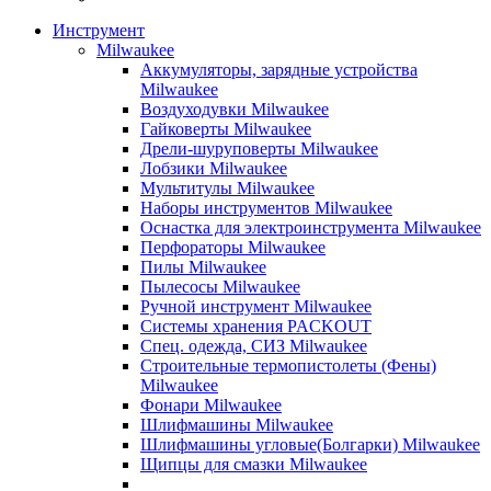
Инструмент
Milwaukee
Аккумуляторы, зарядные устройства
Milwaukee
Воздуходувки Milwaukee
Гайковерты Milwaukee
Дрели-шуруповерты Milwaukee
Лобзики Milwaukee
Мультитулы Milwaukee
Наборы инструментов Milwaukee
Оснастка для электроинструмента Milwaukee
Перфораторы Milwaukee
Пилы Milwaukee
Пылесосы Milwaukee
Ручной инструмент Milwaukee
Системы хранения PACKOUT
Спец. одежда, СИЗ Milwaukee
Строительные термопистолеты (Фены)
Milwaukee
Фонари Milwaukee
Шлифмашины Milwaukee
Шлифмашины угловые(Болгарки) Milwaukee
Щипцы для смазки Milwaukee