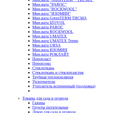
Мин.вата "PAROC"
Мин.вата "ROCКWOOL"
Мин.вата "ИЗОМИН"
Мин.вата GreenTERM ТИСМА
Мин.вата IZOVOL
Мин.вата PAROC
Мин.вата ROCКWOOL
Мин.вата UMATEX
Мин.вата UMATEX Termo
Мин.вата URSA
Мин.вата ИЗОМИН
Мин.вата РОКЛАЙТ
Пенопласт
Пеноплэкс
Стеклоткань
Стеклоткань и стеклопластик
Трубная теплоизоляция
Уплотнители
Утеплитель вспененный (подложка)
Товары для сада и огорода
Газоны
Грунты питательные
Декор для сада и огорода