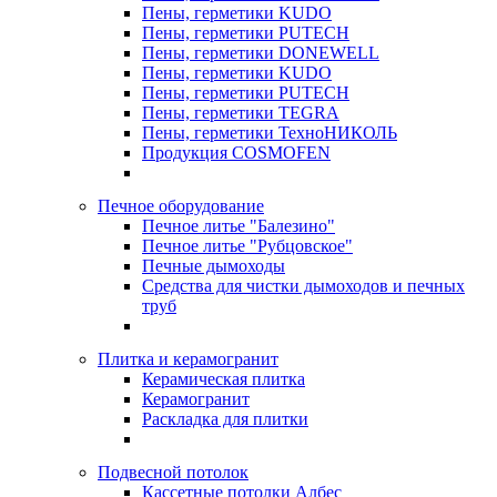
Пены, герметики KUDO
Пены, герметики PUTECH
Пены, герметики DONEWELL
Пены, герметики KUDO
Пены, герметики PUTECH
Пены, герметики TEGRA
Пены, герметики ТехноНИКОЛЬ
Продукция COSMOFEN
Печное оборудование
Печное литье "Балезино"
Печное литье "Рубцовское"
Печные дымоходы
Средства для чистки дымоходов и печных
труб
Плитка и керамогранит
Керамическая плитка
Керамогранит
Раскладка для плитки
Подвесной потолок
Кассетные потолки Албес