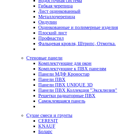
Водосточная система
Гибкая черепица
Лист оцинкованный
Металлочерепица
Ондулин
Оцинкованные и полимерные изделия
Плоский лист
Профнастил
Фальцевая кровля, Штрипс, Отмотка.
Стеновые панели
Комплектующие для окон
Комплектующие к ПВХ панелям
Панели МДФ Кроностар
Панели ПВХ
Панели ПВХ UNIQUE 3D
Панели ПВХ Коллекция "Эксклюзив"
Решетки радиаторные ПВХ
Самоклеящаяся панель
Сухие смеси и грунты
CERESIT
KNAUF
Боларс