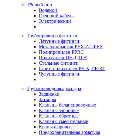
Тёплый пол
Водяной
Греющий кабель
Электрический
Трубопровод и фитинги
Латунные фитинги
Металлопластик PEX-AL-PEX
Полипропилен PPRC
Полиэтилен ПНД (ПЭ)
Стальные фитинги
Сшит. полиэтилен PE-X, PE-RT
Чугунные фитинги
Трубопроводная арматура
Задвижки
Затворы
Клапаны балансировочные
Клапаны запорные
Клапаны обратные
Клапаны смесительные
Краны шаровые
Предохранительная арматура