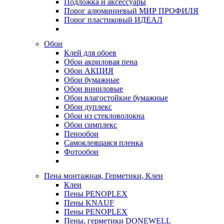
Подложка и аксессуары
Порог алюминиевый МИР ПРОФИЛЯ
Порог пластиковый ИДЕАЛ
Обои
Клей для обоев
Обои акриловая пена
Обои АКЦИЯ
Обои бумажные
Обои виниловые
Обои влагостойкие бумажные
Обои дуплекс
Обои из стекловолокна
Обои симплекс
Пенообои
Самоклеящаяся пленка
Фотообои
Пена монтажная, Герметики, Клеи
Клеи
Пены PENOPLEX
Пены KNAUF
Пены PENOPLEX
Пены, герметики DONEWELL