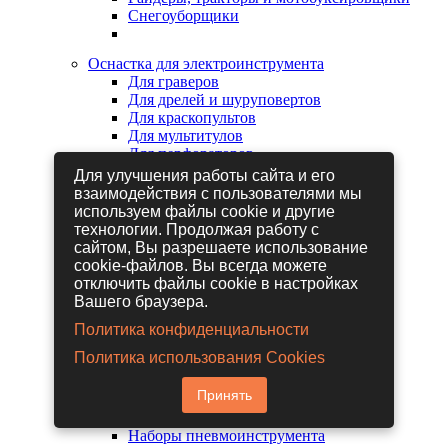
Снегоуборщики
Оснастка для электроинструмента
Для граверов
Для дрелей и шуруповертов
Для краскопультов
Для мультитулов
Для перфораторов
Для сабельных пил
Для улучшения работы сайта и его
Для строительных фенов
взаимодействия с пользователями мы
Для фрезеров
используем файлы cookie и другие
Для шлифовальных машин
технологии. Продолжая работу с
Для электрических лобзиков
сайтом, Вы разрешаете использование
Для электрических ножниц
cookie-файлов. Вы всегда можете
Для электрических пил
отключить файлы cookie в настройках
Для электрических рубанков
Вашего браузера.
Политика конфиденциальности
Пневмоинструмент
Политика использования Cookies
Гайковерты пневматические
Дрели пневматические
Принять
Другие пневмоинструменты
Заклепочники пневматические
Наборы пневмоинструмента