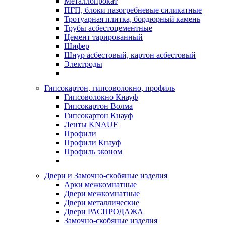
Металлопрокат
ПГП, блоки пазогребневые силикатные
Тротуарная плитка, бордюрный камень
Трубы асбестоцементные
Цемент тарированный
Шифер
Шнур асбестовый, картон асбестовый
Электроды
Гипсокартон, гипсоволокно, профиль
Гипсоволокно Кнауф
Гипсокартон Волма
Гипсокартон Кнауф
Ленты KNAUF
Профили
Профили Кнауф
Профиль эконом
Двери и Замочно-скобяные изделия
Арки межкомнатные
Двери межкомнатные
Двери металлические
Двери РАСПРОДАЖА
Замочно-скобяные изделия