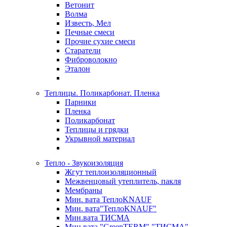
Ветонит
Волма
Известь, Мел
Печные смеси
Прочие сухие смеси
Старатели
Фиброволокно
Эталон
Теплицы. Поликарбонат. Пленка
Парники
Пленка
Поликарбонат
Теплицы и грядки
Укрывной материал
Тепло - Звукоизоляция
Жгут теплоизоляционный
Межвенцовый утеплитель, пакля
Мембраны
Мин. вата ТеплоKNAUF
Мин. вата"ТеплоKNAUF"
Мин.вата ТИСМА
Мин.вата "GreenTERM" "ТИСМА"