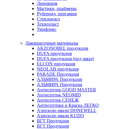
Линокром
Мастики, праймеры
Рубероид, пергамин
Стеклоизол
Техноэласт
Унифлекс
Лакокрасочные материалы
AKZONOBEL продукция
DUFA продукция
DUFA продукция (под заказ)
ELCON продукция
NEOLAB продукция
PARADE Продукция
АЛЬМИРА Продукция
АЛЬМИРА Продукция
Антисептик GOOD MASTER
Антисептик NEOMID
Антисептик СЕНЕЖ
Антисептики и Краска ЛЕГКО
Аэрозоли-эмали DONEWELL
Аэрозоли-эмали KUDO
ВГТ Продукция
ВГТ Продукция