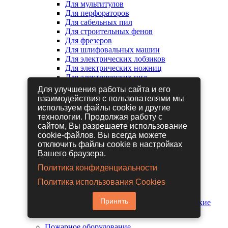
Для мультитулов
Для перфораторов
Для сабельных пил
Для строительных фенов
Для фрезеров
Для шлифовальных машин
Для электрических лобзиков
Для электрических ножниц
Для электрических пил
Для электрических рубанков
Для улучшения работы сайта и его
взаимодействия с пользователями мы
используем файлы cookie и другие
Пневмоинструмент
технологии. Продолжая работу с
Гайковерты пневматические
сайтом, Вы разрешаете использование
Дрели пневматические
cookie-файлов. Вы всегда можете
Другие пневмоинструменты
отключить файлы cookie в настройках
Заклепочники пневматические
Вашего браузера.
Наборы пневмоинструмента
Пистолеты пневматические
Политика конфиденциальности
Расходные материалы для
Политика использования Cookies
пневмоинструментов
Шланги для пневмоинструментов
Принять
Шлифовальные машины пневматические
Пожарное оборудование