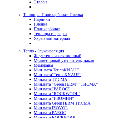
Эталон
Теплицы. Поликарбонат. Пленка
Парники
Пленка
Поликарбонат
Теплицы и грядки
Укрывной материал
Тепло - Звукоизоляция
Жгут теплоизоляционный
Межвенцовый утеплитель, пакля
Мембраны
Мин. вата ТеплоKNAUF
Мин. вата"ТеплоKNAUF"
Мин.вата ТИСМА
Мин.вата "GreenTERM" "ТИСМА"
Мин.вата "PAROC"
Мин.вата "ROCКWOOL"
Мин.вата "ИЗОМИН"
Мин.вата GreenTERM ТИСМА
Мин.вата IZOVOL
Мин.вата PAROC
Мин.вата ROCКWOOL