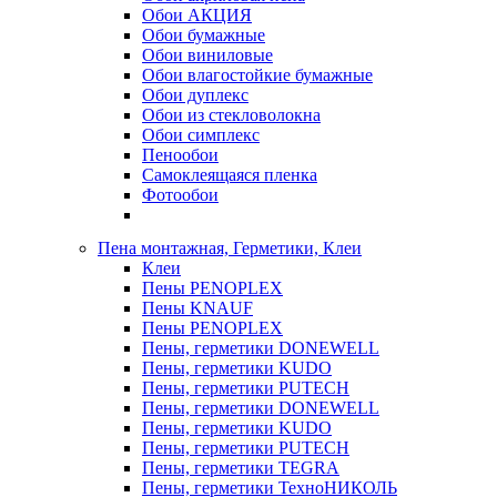
Обои АКЦИЯ
Обои бумажные
Обои виниловые
Обои влагостойкие бумажные
Обои дуплекс
Обои из стекловолокна
Обои симплекс
Пенообои
Самоклеящаяся пленка
Фотообои
Пена монтажная, Герметики, Клеи
Клеи
Пены PENOPLEX
Пены KNAUF
Пены PENOPLEX
Пены, герметики DONEWELL
Пены, герметики KUDO
Пены, герметики PUTECH
Пены, герметики DONEWELL
Пены, герметики KUDO
Пены, герметики PUTECH
Пены, герметики TEGRA
Пены, герметики ТехноНИКОЛЬ