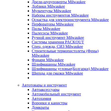
Дрели-шуруповерты Milwaukee
Лобзики Milwaukee
Мультитулы Milwaukee
Наборы инструментов Milwaukee
Оснастка для электроинструмента Milwaukee
Перфораторы Milwaukee
Пилы Milwaukee
Пылесосы Milwaukee
Ручной инструмент Milwaukee
Системы хранения PACKOUT
Спец. одежда, СИЗ Milwaukee
Строительные термопистолеты (Фены)
Milwaukee
Фонари Milwaukee
Шлифмашины Milwaukee
Шлифмашины угловые(Болгарки) Milwaukee
Щипцы для смазки Milwaukee
Автотовары и инструмент
Автоаксессуары
Автомобильный инструмент
Автохимия
Воронки и канистры
Домкраты