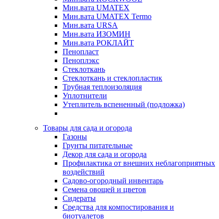
Мин.вата UMATEX
Мин.вата UMATEX Termo
Мин.вата URSA
Мин.вата ИЗОМИН
Мин.вата РОКЛАЙТ
Пенопласт
Пеноплэкс
Стеклоткань
Стеклоткань и стеклопластик
Трубная теплоизоляция
Уплотнители
Утеплитель вспененный (подложка)
Товары для сада и огорода
Газоны
Грунты питательные
Декор для сада и огорода
Профилактика от внешних неблагоприятных
воздействий
Садово-огородный инвентарь
Семена овощей и цветов
Сидераты
Средства для компостирования и
биотуалетов