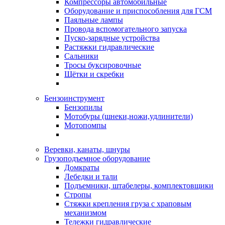
Компрессоры автомобильные
Оборудование и приспособления для ГСМ
Паяльные лампы
Провода вспомогательного запуска
Пуско-зарядные устройства
Растяжки гидравлические
Сальники
Тросы буксировочные
Щётки и скребки
Бензоинструмент
Бензопилы
Мотобуры (шнеки,ножи,удлинители)
Мотопомпы
Веревки, канаты, шнуры
Грузоподъемное оборудование
Домкраты
Лебедки и тали
Подъемники, штабелеры, комплектовщики
Стропы
Стяжки крепления груза с храповым
механизмом
Тележки гидравлические