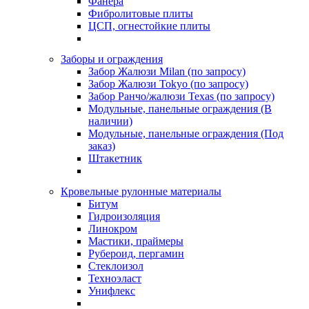
Фанера
Фибролитовые плиты
ЦСП, огнестойкие плиты
Заборы и ограждения
Забор Жалюзи Milan (по запросу)
Забор Жалюзи Tokyo (по запросу)
Забор Ранчо/жалюзи Texas (по запросу)
Модульные, панельные ограждения (В
наличии)
Модульные, панельные ограждения (Под
заказ)
Штакетник
Кровельные рулонные материалы
Битум
Гидроизоляция
Линокром
Мастики, праймеры
Рубероид, пергамин
Стеклоизол
Техноэласт
Унифлекс