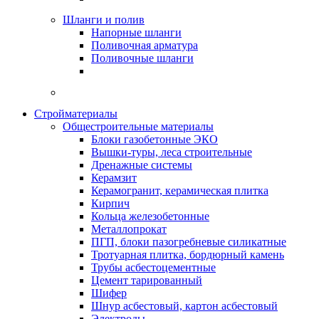
Шланги и полив
Напорные шланги
Поливочная арматура
Поливочные шланги
Стройматериалы
Oбщестроительные материалы
Блоки газобетонные ЭКО
Вышки-туры, леса строительные
Дренажные системы
Керамзит
Керамогранит, керамическая плитка
Кирпич
Кольца железобетонные
Металлопрокат
ПГП, блоки пазогребневые силикатные
Тротуарная плитка, бордюрный камень
Трубы асбестоцементные
Цемент тарированный
Шифер
Шнур асбестовый, картон асбестовый
Электроды