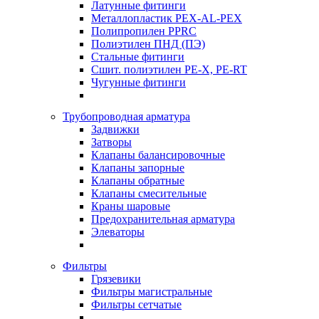
Латунные фитинги
Металлопластик PEX-AL-PEX
Полипропилен PPRC
Полиэтилен ПНД (ПЭ)
Стальные фитинги
Сшит. полиэтилен PE-X, PE-RT
Чугунные фитинги
Трубопроводная арматура
Задвижки
Затворы
Клапаны балансировочные
Клапаны запорные
Клапаны обратные
Клапаны смесительные
Краны шаровые
Предохранительная арматура
Элеваторы
Фильтры
Грязевики
Фильтры магистральные
Фильтры сетчатые