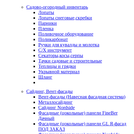
Садово-огородный инвентарь
Лопаты
Лопаты снеговые,скребки
Парники
Пленка
Поливочное оборудование
Поликарбонат
Ручки для кувалды и молотка
С/Х инструмент
Секаторы,косы,серпы
Тачки садовые и строительные
Теплицы и грядки
Укрывной материал
Шланг
Сайдинг, Вент-фасады
Вент-фасады (Навесная фасадная система)
Металлосайдинг
Сайдинг Nordside
Фасадные (цокольные) панели FineBer
Дачный
Фасадные (цокольные) панели GL Я-фасад
ПОД ЗАКАЗ