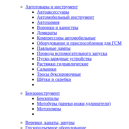
Автотовары и инструмент
Автоаксессуары
Автомобильный инструмент
Автохимия
Воронки и канистры
Домкраты
Компрессоры автомобильные
Оборудование и приспособления для ГСМ
Паяльные лампы
Провода вспомогательного запуска
Пуско-зарядные устройства
Растяжки гидравлические
Сальники
Тросы буксировочные
Щётки и скребки
Бензоинструмент
Бензопилы
Мотобуры (шнеки,ножи,удлинители)
Мотопомпы
Веревки, канаты, шнуры
Грузоподъемное оборудование