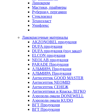
Линокром
Мастики, праймеры
Рубероид, пергамин
Стеклоизол
Техноэласт
Унифлекс
Лакокрасочные материалы
AKZONOBEL продукция
DUFA продукция
DUFA продукция (под заказ)
ELCON продукция
NEOLAB продукция
PARADE Продукция
АЛЬМИРА Продукция
АЛЬМИРА Продукция
Антисептик GOOD MASTER
Антисептик NEOMID
Антисептик СЕНЕЖ
Антисептики и Краска ЛЕГКО
Аэрозоли-эмали DONEWELL
Аэрозоли-эмали KUDO
ВГТ Продукция
ВГТ Продукция