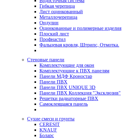
Водосточная система
Гибкая черепица
Лист оцинкованный
Металлочерепица
Ондулин
Оцинкованные и полимерные изделия
Плоский лист
Профнастил
Фальцевая кровля, Штрипс, Отмотка.
Стеновые панели
Комплектующие для окон
Комплектующие к ПВХ панелям
Панели МДФ Кроностар
Панели ПВХ
Панели ПВХ UNIQUE 3D
Панели ПВХ Коллекция "Эксклюзив"
Решетки радиаторные ПВХ
Самоклеящаяся панель
Сухие смеси и грунты
CERESIT
KNAUF
Боларс