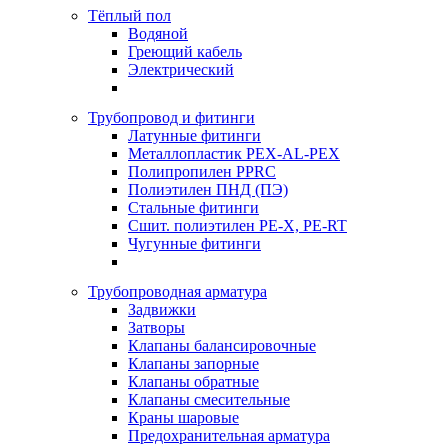
Тёплый пол
Водяной
Греющий кабель
Электрический
Трубопровод и фитинги
Латунные фитинги
Металлопластик PEX-AL-PEX
Полипропилен PPRC
Полиэтилен ПНД (ПЭ)
Стальные фитинги
Сшит. полиэтилен PE-X, PE-RT
Чугунные фитинги
Трубопроводная арматура
Задвижки
Затворы
Клапаны балансировочные
Клапаны запорные
Клапаны обратные
Клапаны смесительные
Краны шаровые
Предохранительная арматура