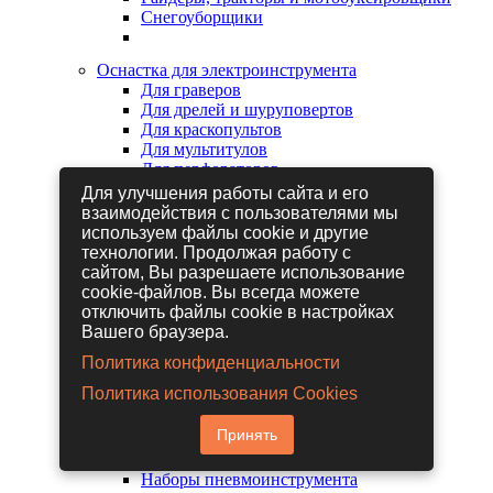
Снегоуборщики
Оснастка для электроинструмента
Для граверов
Для дрелей и шуруповертов
Для краскопультов
Для мультитулов
Для перфораторов
Для сабельных пил
Для улучшения работы сайта и его
Для строительных фенов
взаимодействия с пользователями мы
Для фрезеров
используем файлы cookie и другие
Для шлифовальных машин
технологии. Продолжая работу с
Для электрических лобзиков
сайтом, Вы разрешаете использование
Для электрических ножниц
cookie-файлов. Вы всегда можете
Для электрических пил
отключить файлы cookie в настройках
Для электрических рубанков
Вашего браузера.
Политика конфиденциальности
Пневмоинструмент
Политика использования Cookies
Гайковерты пневматические
Дрели пневматические
Принять
Другие пневмоинструменты
Заклепочники пневматические
Наборы пневмоинструмента