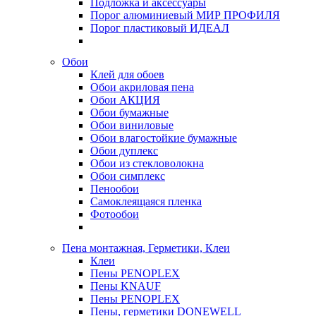
Подложка и аксессуары
Порог алюминиевый МИР ПРОФИЛЯ
Порог пластиковый ИДЕАЛ
Обои
Клей для обоев
Обои акриловая пена
Обои АКЦИЯ
Обои бумажные
Обои виниловые
Обои влагостойкие бумажные
Обои дуплекс
Обои из стекловолокна
Обои симплекс
Пенообои
Самоклеящаяся пленка
Фотообои
Пена монтажная, Герметики, Клеи
Клеи
Пены PENOPLEX
Пены KNAUF
Пены PENOPLEX
Пены, герметики DONEWELL