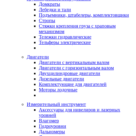
Домкраты
Лебедки и тали
Подъемники, штабелеры, комплектовщики
Стропы
Стяжки крепления груза с храповым
механизмом
Тележки гидравлические
Тельферы электрические
Двигатели
Двигатели с вертикальным валом
Двигатели с горизонтальным валом
Двухцилиндровые двигатели
Дизельные двигатели
Комплектующие для двигателей
Моторы лодочные
Измерительный инструмент
Аксессуары для нивелиров и лазерных
уровней
Влагомер
Гидроуровни
Дальномеры