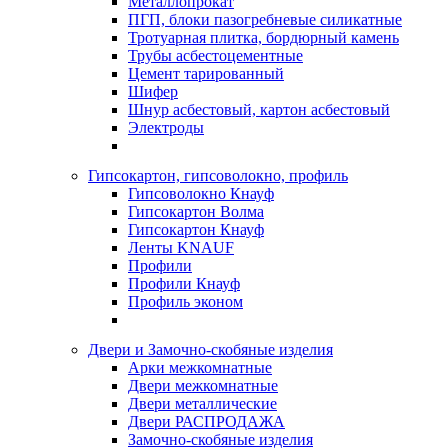
Металлопрокат
ПГП, блоки пазогребневые силикатные
Тротуарная плитка, бордюрный камень
Трубы асбестоцементные
Цемент тарированный
Шифер
Шнур асбестовый, картон асбестовый
Электроды
Гипсокартон, гипсоволокно, профиль
Гипсоволокно Кнауф
Гипсокартон Волма
Гипсокартон Кнауф
Ленты KNAUF
Профили
Профили Кнауф
Профиль эконом
Двери и Замочно-скобяные изделия
Арки межкомнатные
Двери межкомнатные
Двери металлические
Двери РАСПРОДАЖА
Замочно-скобяные изделия