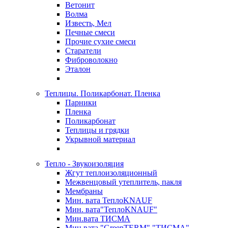
Ветонит
Волма
Известь, Мел
Печные смеси
Прочие сухие смеси
Старатели
Фиброволокно
Эталон
Теплицы. Поликарбонат. Пленка
Парники
Пленка
Поликарбонат
Теплицы и грядки
Укрывной материал
Тепло - Звукоизоляция
Жгут теплоизоляционный
Межвенцовый утеплитель, пакля
Мембраны
Мин. вата ТеплоKNAUF
Мин. вата"ТеплоKNAUF"
Мин.вата ТИСМА
Мин.вата "GreenTERM" "ТИСМА"