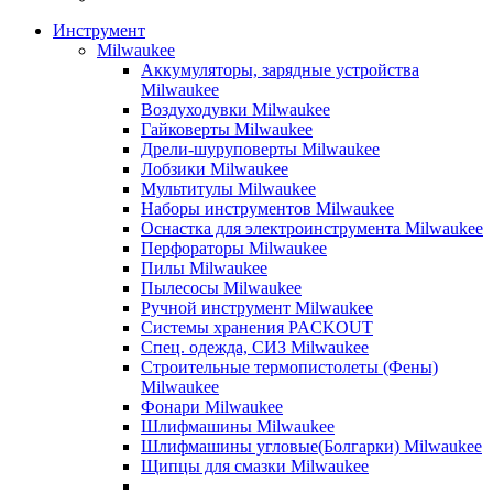
Инструмент
Milwaukee
Аккумуляторы, зарядные устройства
Milwaukee
Воздуходувки Milwaukee
Гайковерты Milwaukee
Дрели-шуруповерты Milwaukee
Лобзики Milwaukee
Мультитулы Milwaukee
Наборы инструментов Milwaukee
Оснастка для электроинструмента Milwaukee
Перфораторы Milwaukee
Пилы Milwaukee
Пылесосы Milwaukee
Ручной инструмент Milwaukee
Системы хранения PACKOUT
Спец. одежда, СИЗ Milwaukee
Строительные термопистолеты (Фены)
Milwaukee
Фонари Milwaukee
Шлифмашины Milwaukee
Шлифмашины угловые(Болгарки) Milwaukee
Щипцы для смазки Milwaukee