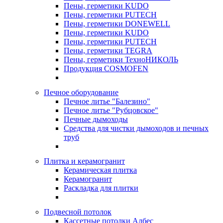
Пены, герметики KUDO
Пены, герметики PUTECH
Пены, герметики DONEWELL
Пены, герметики KUDO
Пены, герметики PUTECH
Пены, герметики TEGRA
Пены, герметики ТехноНИКОЛЬ
Продукция COSMOFEN
Печное оборудование
Печное литье "Балезино"
Печное литье "Рубцовское"
Печные дымоходы
Средства для чистки дымоходов и печных
труб
Плитка и керамогранит
Керамическая плитка
Керамогранит
Раскладка для плитки
Подвесной потолок
Кассетные потолки Албес