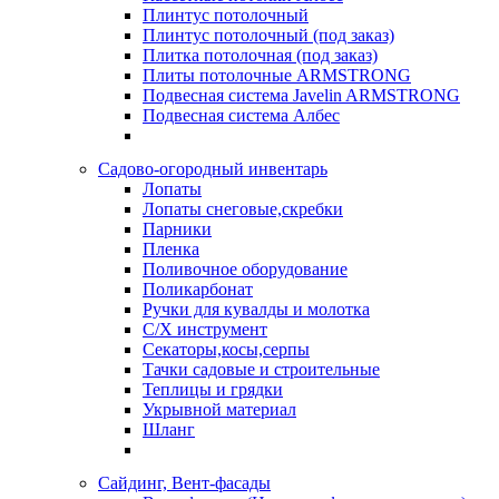
Плинтус потолочный
Плинтус потолочный (под заказ)
Плитка потолочная (под заказ)
Плиты потолочные ARMSTRONG
Подвесная система Javelin ARMSTRONG
Подвесная система Албес
Садово-огородный инвентарь
Лопаты
Лопаты снеговые,скребки
Парники
Пленка
Поливочное оборудование
Поликарбонат
Ручки для кувалды и молотка
С/Х инструмент
Секаторы,косы,серпы
Тачки садовые и строительные
Теплицы и грядки
Укрывной материал
Шланг
Сайдинг, Вент-фасады