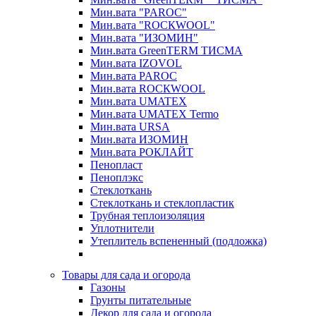
Мин.вата "PAROC"
Мин.вата "ROCКWOOL"
Мин.вата "ИЗОМИН"
Мин.вата GreenTERM ТИСМА
Мин.вата IZOVOL
Мин.вата PAROC
Мин.вата ROCКWOOL
Мин.вата UMATEX
Мин.вата UMATEX Termo
Мин.вата URSA
Мин.вата ИЗОМИН
Мин.вата РОКЛАЙТ
Пенопласт
Пеноплэкс
Стеклоткань
Стеклоткань и стеклопластик
Трубная теплоизоляция
Уплотнители
Утеплитель вспененный (подложка)
Товары для сада и огорода
Газоны
Грунты питательные
Декор для сада и огорода