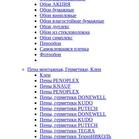
Обои АКЦИЯ
Обои бумажные
Обои виниловые
Обои влагостойкие бумажные
Обои дуплекс
Обои из стекловолокна
Обои симплекс
Пенообои
Самоклеящаяся пленка
Фотообои
Пена монтажная, Герметики, Клеи
Клеи
Пены PENOPLEX
Пены KNAUF
Пены PENOPLEX
Пены, герметики DONEWELL
Пены, герметики KUDO
Пены, герметики PUTECH
Пены, герметики DONEWELL
Пены, герметики KUDO
Пены, герметики PUTECH
Пены, герметики TEGRA
Пены, герметики ТехноНИКОЛЬ