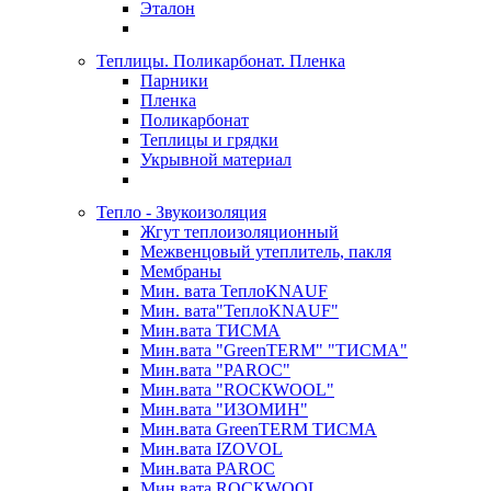
Эталон
Теплицы. Поликарбонат. Пленка
Парники
Пленка
Поликарбонат
Теплицы и грядки
Укрывной материал
Тепло - Звукоизоляция
Жгут теплоизоляционный
Межвенцовый утеплитель, пакля
Мембраны
Мин. вата ТеплоKNAUF
Мин. вата"ТеплоKNAUF"
Мин.вата ТИСМА
Мин.вата "GreenTERM" "ТИСМА"
Мин.вата "PAROC"
Мин.вата "ROCКWOOL"
Мин.вата "ИЗОМИН"
Мин.вата GreenTERM ТИСМА
Мин.вата IZOVOL
Мин.вата PAROC
Мин.вата ROCКWOOL