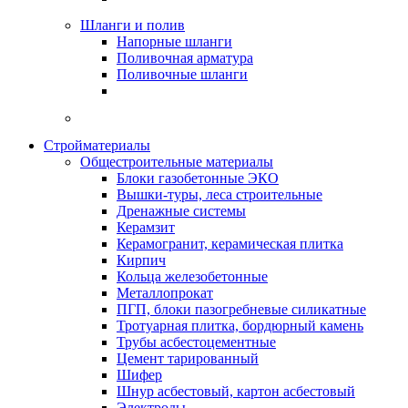
Шланги и полив
Напорные шланги
Поливочная арматура
Поливочные шланги
Стройматериалы
Oбщестроительные материалы
Блоки газобетонные ЭКО
Вышки-туры, леса строительные
Дренажные системы
Керамзит
Керамогранит, керамическая плитка
Кирпич
Кольца железобетонные
Металлопрокат
ПГП, блоки пазогребневые силикатные
Тротуарная плитка, бордюрный камень
Трубы асбестоцементные
Цемент тарированный
Шифер
Шнур асбестовый, картон асбестовый
Электроды