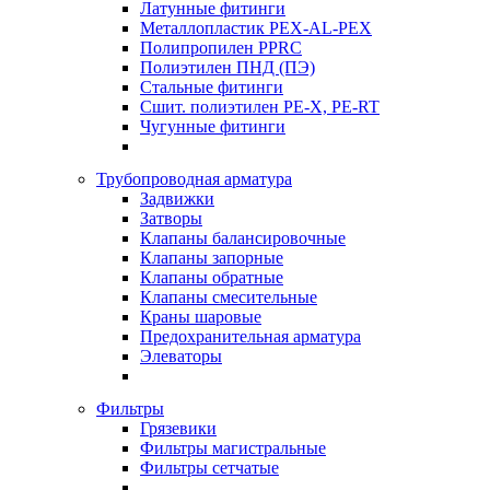
Латунные фитинги
Металлопластик PEX-AL-PEX
Полипропилен PPRC
Полиэтилен ПНД (ПЭ)
Стальные фитинги
Сшит. полиэтилен PE-X, PE-RT
Чугунные фитинги
Трубопроводная арматура
Задвижки
Затворы
Клапаны балансировочные
Клапаны запорные
Клапаны обратные
Клапаны смесительные
Краны шаровые
Предохранительная арматура
Элеваторы
Фильтры
Грязевики
Фильтры магистральные
Фильтры сетчатые