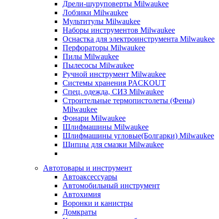
Дрели-шуруповерты Milwaukee
Лобзики Milwaukee
Мультитулы Milwaukee
Наборы инструментов Milwaukee
Оснастка для электроинструмента Milwaukee
Перфораторы Milwaukee
Пилы Milwaukee
Пылесосы Milwaukee
Ручной инструмент Milwaukee
Системы хранения PACKOUT
Спец. одежда, СИЗ Milwaukee
Строительные термопистолеты (Фены)
Milwaukee
Фонари Milwaukee
Шлифмашины Milwaukee
Шлифмашины угловые(Болгарки) Milwaukee
Щипцы для смазки Milwaukee
Автотовары и инструмент
Автоаксессуары
Автомобильный инструмент
Автохимия
Воронки и канистры
Домкраты