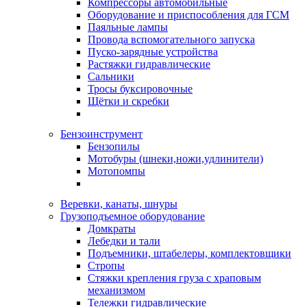
Компрессоры автомобильные
Оборудование и приспособления для ГСМ
Паяльные лампы
Провода вспомогательного запуска
Пуско-зарядные устройства
Растяжки гидравлические
Сальники
Тросы буксировочные
Щётки и скребки
Бензоинструмент
Бензопилы
Мотобуры (шнеки,ножи,удлинители)
Мотопомпы
Веревки, канаты, шнуры
Грузоподъемное оборудование
Домкраты
Лебедки и тали
Подъемники, штабелеры, комплектовщики
Стропы
Стяжки крепления груза с храповым
механизмом
Тележки гидравлические