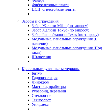
Фанера
Фибролитовые плиты
ЦСП, огнестойкие плиты
Заборы и ограждения
Забор Жалюзи Milan (по запросу)
Забор Жалюзи Tokyo (по запросу)
Забор Ранчо/жалюзи Texas (по запросу)
Модульные, панельные ограждения (В
наличии)
Модульные, панельные ограждения (Под
заказ)
Штакетник
Кровельные рулонные материалы
Битум
Гидроизоляция
Линокром
Мастики, праймеры
Рубероид, пергамин
Стеклоизол
Техноэласт
Унифлекс