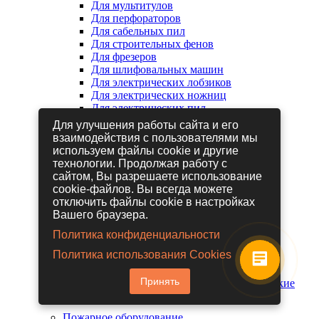
Для мультитулов
Для перфораторов
Для сабельных пил
Для строительных фенов
Для фрезеров
Для шлифовальных машин
Для электрических лобзиков
Для электрических ножниц
Для электрических пил
Для электрических рубанков
Для улучшения работы сайта и его
взаимодействия с пользователями мы
используем файлы cookie и другие
Пневмоинструмент
технологии. Продолжая работу с
Гайковерты пневматические
сайтом, Вы разрешаете использование
Дрели пневматические
cookie-файлов. Вы всегда можете
Другие пневмоинструменты
отключить файлы cookie в настройках
Заклепочники пневматические
Вашего браузера.
Наборы пневмоинструмента
Пистолеты пневматические
Политика конфиденциальности
Расходные материалы для
Политика использования Cookies
пневмоинструментов
Шланги для пневмоинструментов
Принять
Шлифовальные машины пневматические
Пожарное оборудование