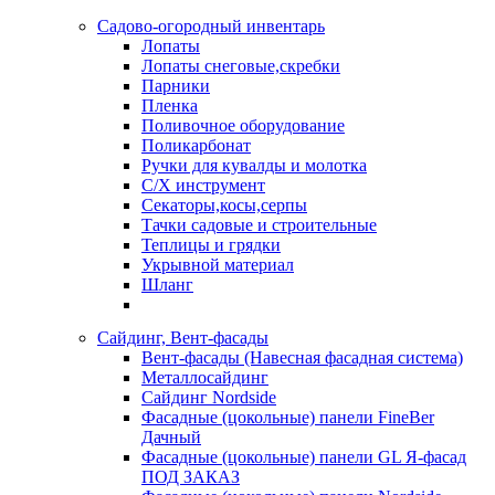
Садово-огородный инвентарь
Лопаты
Лопаты снеговые,скребки
Парники
Пленка
Поливочное оборудование
Поликарбонат
Ручки для кувалды и молотка
С/Х инструмент
Секаторы,косы,серпы
Тачки садовые и строительные
Теплицы и грядки
Укрывной материал
Шланг
Сайдинг, Вент-фасады
Вент-фасады (Навесная фасадная система)
Металлосайдинг
Сайдинг Nordside
Фасадные (цокольные) панели FineBer
Дачный
Фасадные (цокольные) панели GL Я-фасад
ПОД ЗАКАЗ