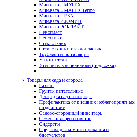
Мин.вата UMATEX
Мин.вата UMATEX Termo
Мин.вата URSA
Мин.вата ИЗОМИН
Мин.вата РОКЛАЙТ
Пенопласт
Пеноплэкс
Стеклоткань
Стеклоткань и стеклопластик
Трубная теплоизоляция
Уплотнители
Утеплитель вспененный (подложка)
Товары для сада и огорода
Газоны
Грунты питательные
Декор для сада и огорода
Профилактика от внешних неблагоприятных
воздействий
Садово-огородный инвентарь
Семена овощей и цветов
Сидераты
Средства для компостирования и
биотуалетов