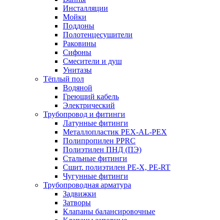
Инсталляции
Мойки
Поддоны
Полотенцесушители
Раковины
Сифоны
Смесители и душ
Унитазы
Тёплый пол
Водяной
Греющий кабель
Электрический
Трубопровод и фитинги
Латунные фитинги
Металлопластик PEX-AL-PEX
Полипропилен PPRC
Полиэтилен ПНД (ПЭ)
Стальные фитинги
Сшит. полиэтилен PE-X, PE-RT
Чугунные фитинги
Трубопроводная арматура
Задвижки
Затворы
Клапаны балансировочные