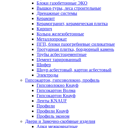
Блоки газобетонные ЭКО
Вышки-туры, леса строительные
Дренажные системы
Керамзит
Керамогранит, керамическая плитка
Кирпич
Кольца железобетонные
Металлопрокат
ПГП, блоки пазогребневые силикатные
Тротуарная плитка, бордюрный камень
Трубы асбестоцементные
Цемент тарированный
Шифер
Шнур асбестовый, картон асбестовый
Электроды
Гипсокартон, гипсоволокно, профиль
Гипсоволокно Кнауф
Гипсокартон Волма
Гипсокартон Кнауф
Ленты KNAUF
Профили
Профили Кнауф
Профиль эконом
Двери и Замочно-скобяные изделия
Арки межкомнатные