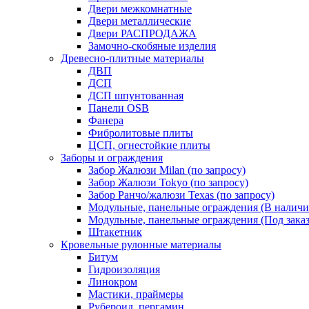
Двери межкомнатные
Двери металлические
Двери РАСПРОДАЖА
Замочно-скобяные изделия
Древесно-плитные материалы
ДВП
ДСП
ДСП шпунтованная
Панели OSB
Фанера
Фибролитовые плиты
ЦСП, огнестойкие плиты
Заборы и ограждения
Забор Жалюзи Milan (по запросу)
Забор Жалюзи Tokyo (по запросу)
Забор Ранчо/жалюзи Texas (по запросу)
Модульные, панельные ограждения (В наличи
Модульные, панельные ограждения (Под заказ
Штакетник
Кровельные рулонные материалы
Битум
Гидроизоляция
Линокром
Мастики, праймеры
Рубероид, пергамин