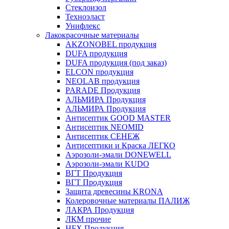
Стеклоизол
Техноэласт
Унифлекс
Лакокрасочные материалы
AKZONOBEL продукция
DUFA продукция
DUFA продукция (под заказ)
ELCON продукция
NEOLAB продукция
PARADE Продукция
АЛЬМИРА Продукция
АЛЬМИРА Продукция
Антисептик GOOD MASTER
Антисептик NEOMID
Антисептик СЕНЕЖ
Антисептики и Краска ЛЕГКО
Аэрозоли-эмали DONEWELL
Аэрозоли-эмали KUDO
ВГТ Продукция
ВГТ Продукция
Защита древесины KRONA
Колеровочные материалы ПАЛИЖ
ЛАКРА Продукция
ЛКМ прочие
НБХ Продукция