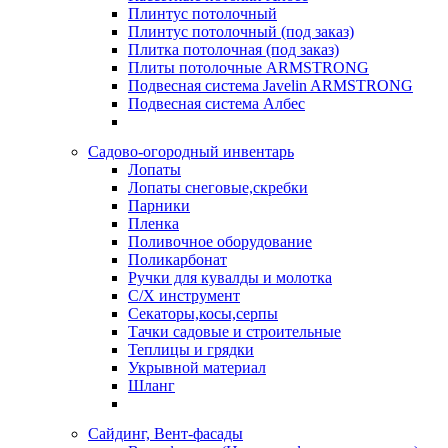
Плинтус потолочный
Плинтус потолочный (под заказ)
Плитка потолочная (под заказ)
Плиты потолочные ARMSTRONG
Подвесная система Javelin ARMSTRONG
Подвесная система Албес
Садово-огородный инвентарь
Лопаты
Лопаты снеговые,скребки
Парники
Пленка
Поливочное оборудование
Поликарбонат
Ручки для кувалды и молотка
С/Х инструмент
Секаторы,косы,серпы
Тачки садовые и строительные
Теплицы и грядки
Укрывной материал
Шланг
Сайдинг, Вент-фасады