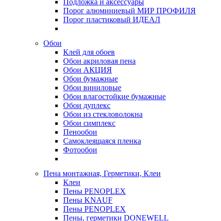
Подложка и аксессуары
Порог алюминиевый МИР ПРОФИЛЯ
Порог пластиковый ИДЕАЛ
Обои
Клей для обоев
Обои акриловая пена
Обои АКЦИЯ
Обои бумажные
Обои виниловые
Обои влагостойкие бумажные
Обои дуплекс
Обои из стекловолокна
Обои симплекс
Пенообои
Самоклеящаяся пленка
Фотообои
Пена монтажная, Герметики, Клеи
Клеи
Пены PENOPLEX
Пены KNAUF
Пены PENOPLEX
Пены, герметики DONEWELL