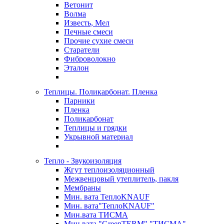
Ветонит
Волма
Известь, Мел
Печные смеси
Прочие сухие смеси
Старатели
Фиброволокно
Эталон
Теплицы. Поликарбонат. Пленка
Парники
Пленка
Поликарбонат
Теплицы и грядки
Укрывной материал
Тепло - Звукоизоляция
Жгут теплоизоляционный
Межвенцовый утеплитель, пакля
Мембраны
Мин. вата ТеплоKNAUF
Мин. вата"ТеплоKNAUF"
Мин.вата ТИСМА
Мин.вата "GreenTERM" "ТИСМА"