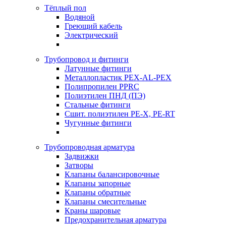
Тёплый пол
Водяной
Греющий кабель
Электрический
Трубопровод и фитинги
Латунные фитинги
Металлопластик PEX-AL-PEX
Полипропилен PPRC
Полиэтилен ПНД (ПЭ)
Стальные фитинги
Сшит. полиэтилен PE-X, PE-RT
Чугунные фитинги
Трубопроводная арматура
Задвижки
Затворы
Клапаны балансировочные
Клапаны запорные
Клапаны обратные
Клапаны смесительные
Краны шаровые
Предохранительная арматура