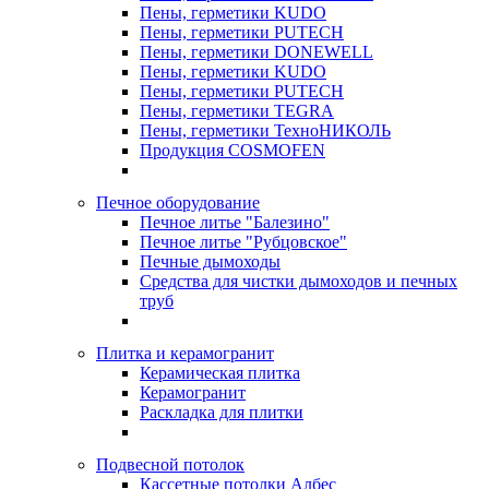
Пены, герметики KUDO
Пены, герметики PUTECH
Пены, герметики DONEWELL
Пены, герметики KUDO
Пены, герметики PUTECH
Пены, герметики TEGRA
Пены, герметики ТехноНИКОЛЬ
Продукция COSMOFEN
Печное оборудование
Печное литье "Балезино"
Печное литье "Рубцовское"
Печные дымоходы
Средства для чистки дымоходов и печных
труб
Плитка и керамогранит
Керамическая плитка
Керамогранит
Раскладка для плитки
Подвесной потолок
Кассетные потолки Албес