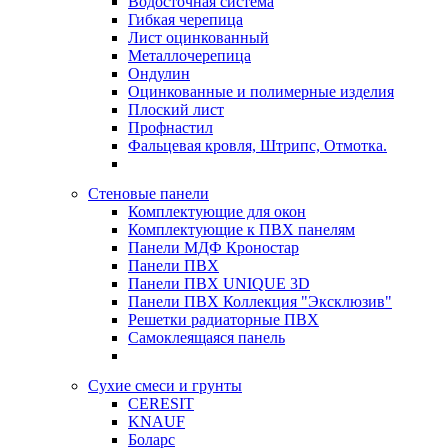
Водосточная система
Гибкая черепица
Лист оцинкованный
Металлочерепица
Ондулин
Оцинкованные и полимерные изделия
Плоский лист
Профнастил
Фальцевая кровля, Штрипс, Отмотка.
Стеновые панели
Комплектующие для окон
Комплектующие к ПВХ панелям
Панели МДФ Кроностар
Панели ПВХ
Панели ПВХ UNIQUE 3D
Панели ПВХ Коллекция "Эксклюзив"
Решетки радиаторные ПВХ
Самоклеящаяся панель
Сухие смеси и грунты
CERESIT
KNAUF
Боларс