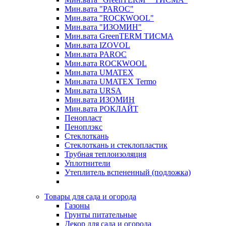
Мин.вата "PAROC"
Мин.вата "ROCКWOOL"
Мин.вата "ИЗОМИН"
Мин.вата GreenTERM ТИСМА
Мин.вата IZOVOL
Мин.вата PAROC
Мин.вата ROCКWOOL
Мин.вата UMATEX
Мин.вата UMATEX Termo
Мин.вата URSA
Мин.вата ИЗОМИН
Мин.вата РОКЛАЙТ
Пенопласт
Пеноплэкс
Стеклоткань
Стеклоткань и стеклопластик
Трубная теплоизоляция
Уплотнители
Утеплитель вспененный (подложка)
Товары для сада и огорода
Газоны
Грунты питательные
Декор для сада и огорода