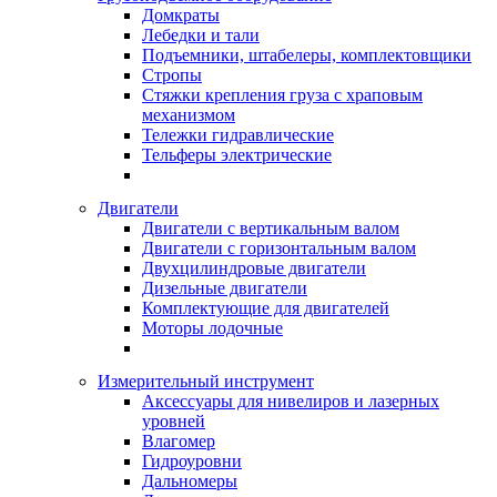
Домкраты
Лебедки и тали
Подъемники, штабелеры, комплектовщики
Стропы
Стяжки крепления груза с храповым
механизмом
Тележки гидравлические
Тельферы электрические
Двигатели
Двигатели с вертикальным валом
Двигатели с горизонтальным валом
Двухцилиндровые двигатели
Дизельные двигатели
Комплектующие для двигателей
Моторы лодочные
Измерительный инструмент
Аксессуары для нивелиров и лазерных
уровней
Влагомер
Гидроуровни
Дальномеры