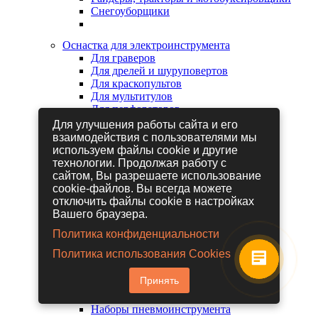
Снегоуборщики
Оснастка для электроинструмента
Для граверов
Для дрелей и шуруповертов
Для краскопультов
Для мультитулов
Для перфораторов
Для сабельных пил
Для улучшения работы сайта и его
Для строительных фенов
взаимодействия с пользователями мы
Для фрезеров
используем файлы cookie и другие
Для шлифовальных машин
технологии. Продолжая работу с
Для электрических лобзиков
сайтом, Вы разрешаете использование
Для электрических ножниц
cookie-файлов. Вы всегда можете
Для электрических пил
отключить файлы cookie в настройках
Для электрических рубанков
Вашего браузера.
Политика конфиденциальности
Пневмоинструмент
Политика использования Cookies
Гайковерты пневматические
Дрели пневматические
Принять
Другие пневмоинструменты
Заклепочники пневматические
Наборы пневмоинструмента