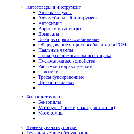
Автотовары и инструмент
Автоаксессуары
Автомобильный инструмент
Автохимия
Воронки и канистры
Домкраты
Компрессоры автомобильные
Оборудование и приспособления для ГСМ
Паяльные лампы
Провода вспомогательного запуска
Пуско-зарядные устройства
Растяжки гидравлические
Сальники
Тросы буксировочные
Щётки и скребки
Бензоинструмент
Бензопилы
Мотобуры (шнеки,ножи,удлинители)
Мотопомпы
Веревки, канаты, шнуры
Грузоподъемное оборудование