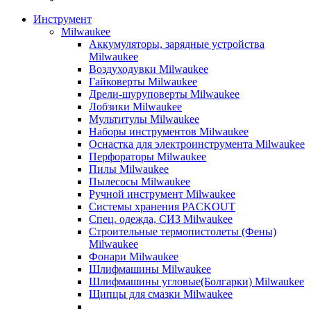
Инструмент
Milwaukee
Аккумуляторы, зарядные устройства
Milwaukee
Воздуходувки Milwaukee
Гайковерты Milwaukee
Дрели-шуруповерты Milwaukee
Лобзики Milwaukee
Мультитулы Milwaukee
Наборы инструментов Milwaukee
Оснастка для электроинструмента Milwaukee
Перфораторы Milwaukee
Пилы Milwaukee
Пылесосы Milwaukee
Ручной инструмент Milwaukee
Системы хранения PACKOUT
Спец. одежда, СИЗ Milwaukee
Строительные термопистолеты (Фены)
Milwaukee
Фонари Milwaukee
Шлифмашины Milwaukee
Шлифмашины угловые(Болгарки) Milwaukee
Щипцы для смазки Milwaukee