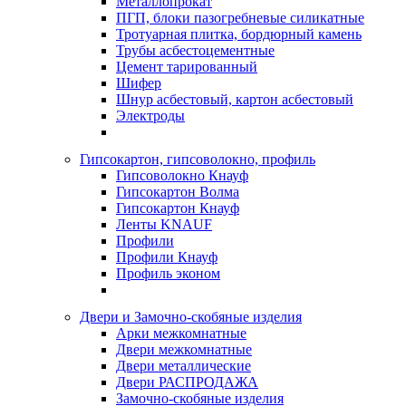
Металлопрокат
ПГП, блоки пазогребневые силикатные
Тротуарная плитка, бордюрный камень
Трубы асбестоцементные
Цемент тарированный
Шифер
Шнур асбестовый, картон асбестовый
Электроды
Гипсокартон, гипсоволокно, профиль
Гипсоволокно Кнауф
Гипсокартон Волма
Гипсокартон Кнауф
Ленты KNAUF
Профили
Профили Кнауф
Профиль эконом
Двери и Замочно-скобяные изделия
Арки межкомнатные
Двери межкомнатные
Двери металлические
Двери РАСПРОДАЖА
Замочно-скобяные изделия