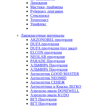
Линокром
Мастики, праймеры
Рубероид, пергамин
Стеклоизол
Техноэласт
Унифлекс
Лакокрасочные материалы
AKZONOBEL продукция
DUFA продукция
DUFA продукция (под заказ)
ELCON продукция
NEOLAB продукция
PARADE Продукция
АЛЬМИРА Продукция
АЛЬМИРА Продукция
Антисептик GOOD MASTER
Антисептик NEOMID
Антисептик СЕНЕЖ
Антисептики и Краска ЛЕГКО
Аэрозоли-эмали DONEWELL
Аэрозоли-эмали KUDO
ВГТ Продукция
ВГТ Продукция