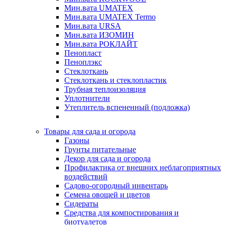
Мин.вата UMATEX
Мин.вата UMATEX Termo
Мин.вата URSA
Мин.вата ИЗОМИН
Мин.вата РОКЛАЙТ
Пенопласт
Пеноплэкс
Стеклоткань
Стеклоткань и стеклопластик
Трубная теплоизоляция
Уплотнители
Утеплитель вспененный (подложка)
Товары для сада и огорода
Газоны
Грунты питательные
Декор для сада и огорода
Профилактика от внешних неблагоприятных
воздействий
Садово-огородный инвентарь
Семена овощей и цветов
Сидераты
Средства для компостирования и
биотуалетов