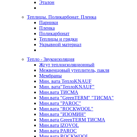
Эталон
Теплицы. Поликарбонат. Пленка
Парники
Пленка
Поликарбонат
Теплицы и грядки
Укрывной материал
Тепло - Звукоизоляция
Жгут теплоизоляционный
Межвенцовый утеплитель, пакля
Мембраны
Мин. вата ТеплоKNAUF
Мин. вата"ТеплоKNAUF"
Мин.вата ТИСМА
Мин.вата "GreenTERM" "ТИСМА"
Мин.вата "PAROC"
Мин.вата "ROCКWOOL"
Мин.вата "ИЗОМИН"
Мин.вата GreenTERM ТИСМА
Мин.вата IZOVOL
Мин.вата PAROC
Мин.вата ROCКWOOL