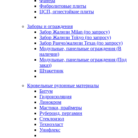
Фанера
Фибролитовые плиты
ЦСП, огнестойкие плиты
Заборы и ограждения
Забор Жалюзи Milan (по запросу)
Забор Жалюзи Tokyo (по запросу)
Забор Ранчо/жалюзи Texas (по запросу)
Модульные, панельные ограждения (В
наличии)
Модульные, панельные ограждения (Под
заказ)
Штакетник
Кровельные рулонные материалы
Битум
Гидроизоляция
Линокром
Мастики, праймеры
Рубероид, пергамин
Стеклоизол
Техноэласт
Унифлекс