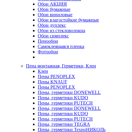
Обои АКЦИЯ
Обои бумажные
Обои виниловые
Обои влагостойкие бумажные
Обои дуплекс
Обои из стекловолокна
Обои симплекс
Пенообои
Самоклеящаяся пленка
Фотообои
Пена монтажная, Герметики, Клеи
Клеи
Пены PENOPLEX
Пены KNAUF
Пены PENOPLEX
Пены, герметики DONEWELL
Пены, герметики KUDO
Пены, герметики PUTECH
Пены, герметики DONEWELL
Пены, герметики KUDO
Пены, герметики PUTECH
Пены, герметики TEGRA
Пены, герметики ТехноНИКОЛЬ