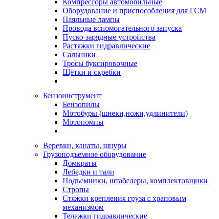
Компрессоры автомобильные
Оборудование и приспособления для ГСМ
Паяльные лампы
Провода вспомогательного запуска
Пуско-зарядные устройства
Растяжки гидравлические
Сальники
Тросы буксировочные
Щётки и скребки
Бензоинструмент
Бензопилы
Мотобуры (шнеки,ножи,удлинители)
Мотопомпы
Веревки, канаты, шнуры
Грузоподъемное оборудование
Домкраты
Лебедки и тали
Подъемники, штабелеры, комплектовщики
Стропы
Стяжки крепления груза с храповым
механизмом
Тележки гидравлические