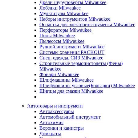
Дрели-шуруповерты Milwaukee
Лобзики Milwaukee
Мультитулы Milwaukee
Наборы инструментов Milwaukee
Оснастка для электроинструмента Milwaukee
Перфораторы Milwaukee
Пилы Milwaukee
Пылесосы Milwaukee
Ручной инструмент Milwaukee
Системы хранения PACKOUT
Спец. одежда, СИЗ Milwaukee
Строительные термопистолеты (Фены)
Milwaukee
Фонари Milwaukee
Шлифмашины Milwaukee
Шлифмашины угловые(Болгарки) Milwaukee
Щипцы для смазки Milwaukee
Автотовары и инструмент
Автоаксессуары
Автомобильный инструмент
Автохимия
Воронки и канистры
Домкраты