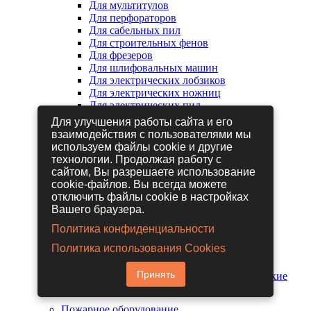
Для мультитулов
Для перфораторов
Для сабельных пил
Для строительных фенов
Для фрезеров
Для шлифовальных машин
Для электрических лобзиков
Для электрических ножниц
Для электрических пил
Для электрических рубанков
Для улучшения работы сайта и его
взаимодействия с пользователями мы
используем файлы cookie и другие
Пневмоинструмент
технологии. Продолжая работу с
Гайковерты пневматические
сайтом, Вы разрешаете использование
Дрели пневматические
cookie-файлов. Вы всегда можете
Другие пневмоинструменты
отключить файлы cookie в настройках
Заклепочники пневматические
Вашего браузера.
Наборы пневмоинструмента
Пистолеты пневматические
Политика конфиденциальности
Расходные материалы для
Политика использования Cookies
пневмоинструментов
Шланги для пневмоинструментов
Принять
Шлифовальные машины пневматические
Пожарное оборудование