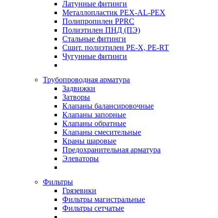
Латунные фитинги
Металлопластик PEX-AL-PEX
Полипропилен PPRC
Полиэтилен ПНД (ПЭ)
Стальные фитинги
Сшит. полиэтилен PE-X, PE-RT
Чугунные фитинги
Трубопроводная арматура
Задвижки
Затворы
Клапаны балансировочные
Клапаны запорные
Клапаны обратные
Клапаны смесительные
Краны шаровые
Предохранительная арматура
Элеваторы
Фильтры
Грязевики
Фильтры магистральные
Фильтры сетчатые