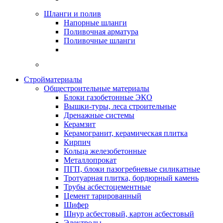
Шланги и полив
Напорные шланги
Поливочная арматура
Поливочные шланги
Стройматериалы
Oбщестроительные материалы
Блоки газобетонные ЭКО
Вышки-туры, леса строительные
Дренажные системы
Керамзит
Керамогранит, керамическая плитка
Кирпич
Кольца железобетонные
Металлопрокат
ПГП, блоки пазогребневые силикатные
Тротуарная плитка, бордюрный камень
Трубы асбестоцементные
Цемент тарированный
Шифер
Шнур асбестовый, картон асбестовый
Электроды