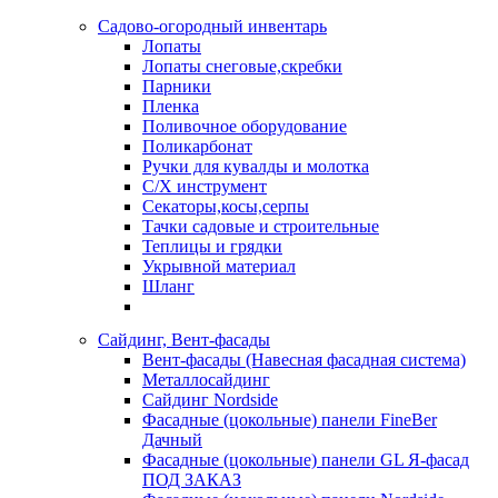
Садово-огородный инвентарь
Лопаты
Лопаты снеговые,скребки
Парники
Пленка
Поливочное оборудование
Поликарбонат
Ручки для кувалды и молотка
С/Х инструмент
Секаторы,косы,серпы
Тачки садовые и строительные
Теплицы и грядки
Укрывной материал
Шланг
Сайдинг, Вент-фасады
Вент-фасады (Навесная фасадная система)
Металлосайдинг
Сайдинг Nordside
Фасадные (цокольные) панели FineBer
Дачный
Фасадные (цокольные) панели GL Я-фасад
ПОД ЗАКАЗ