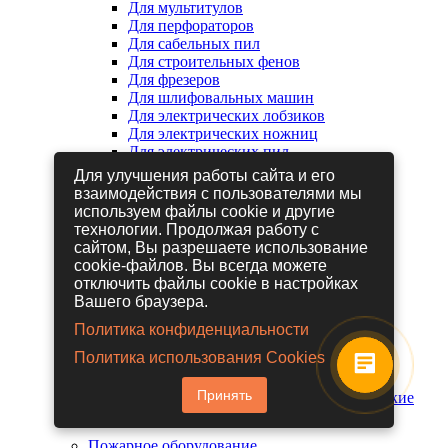
Для мультитулов
Для перфораторов
Для сабельных пил
Для строительных фенов
Для фрезеров
Для шлифовальных машин
Для электрических лобзиков
Для электрических ножниц
Для электрических пил
Для электрических рубанков
Для улучшения работы сайта и его
взаимодействия с пользователями мы
используем файлы cookie и другие
Пневмоинструмент
технологии. Продолжая работу с
Гайковерты пневматические
сайтом, Вы разрешаете использование
Дрели пневматические
cookie-файлов. Вы всегда можете
Другие пневмоинструменты
отключить файлы cookie в настройках
Заклепочники пневматические
Вашего браузера.
Наборы пневмоинструмента
Пистолеты пневматические
Политика конфиденциальности
Расходные материалы для
Политика использования Cookies
пневмоинструментов
Шланги для пневмоинструментов
Принять
Шлифовальные машины пневматические
Пожарное оборудование