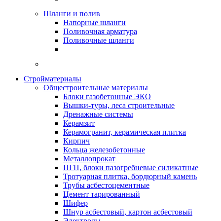
Шланги и полив
Напорные шланги
Поливочная арматура
Поливочные шланги
Стройматериалы
Oбщестроительные материалы
Блоки газобетонные ЭКО
Вышки-туры, леса строительные
Дренажные системы
Керамзит
Керамогранит, керамическая плитка
Кирпич
Кольца железобетонные
Металлопрокат
ПГП, блоки пазогребневые силикатные
Тротуарная плитка, бордюрный камень
Трубы асбестоцементные
Цемент тарированный
Шифер
Шнур асбестовый, картон асбестовый
Электроды