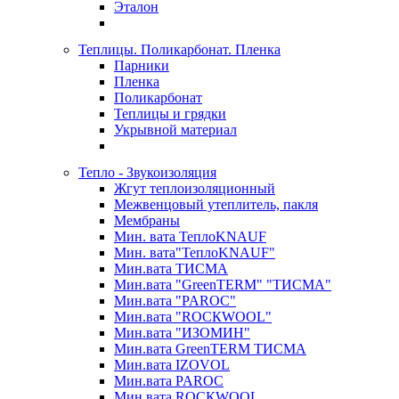
Эталон
Теплицы. Поликарбонат. Пленка
Парники
Пленка
Поликарбонат
Теплицы и грядки
Укрывной материал
Тепло - Звукоизоляция
Жгут теплоизоляционный
Межвенцовый утеплитель, пакля
Мембраны
Мин. вата ТеплоKNAUF
Мин. вата"ТеплоKNAUF"
Мин.вата ТИСМА
Мин.вата "GreenTERM" "ТИСМА"
Мин.вата "PAROC"
Мин.вата "ROCКWOOL"
Мин.вата "ИЗОМИН"
Мин.вата GreenTERM ТИСМА
Мин.вата IZOVOL
Мин.вата PAROC
Мин.вата ROCКWOOL