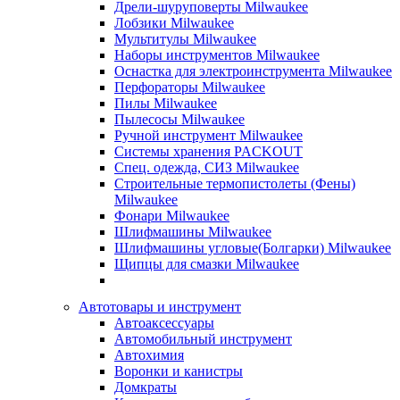
Дрели-шуруповерты Milwaukee
Лобзики Milwaukee
Мультитулы Milwaukee
Наборы инструментов Milwaukee
Оснастка для электроинструмента Milwaukee
Перфораторы Milwaukee
Пилы Milwaukee
Пылесосы Milwaukee
Ручной инструмент Milwaukee
Системы хранения PACKOUT
Спец. одежда, СИЗ Milwaukee
Строительные термопистолеты (Фены)
Milwaukee
Фонари Milwaukee
Шлифмашины Milwaukee
Шлифмашины угловые(Болгарки) Milwaukee
Щипцы для смазки Milwaukee
Автотовары и инструмент
Автоаксессуары
Автомобильный инструмент
Автохимия
Воронки и канистры
Домкраты