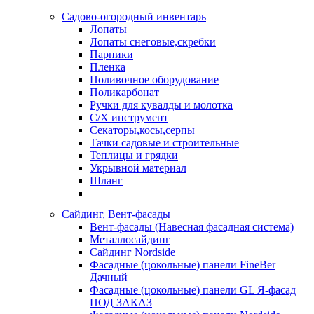
Садово-огородный инвентарь
Лопаты
Лопаты снеговые,скребки
Парники
Пленка
Поливочное оборудование
Поликарбонат
Ручки для кувалды и молотка
С/Х инструмент
Секаторы,косы,серпы
Тачки садовые и строительные
Теплицы и грядки
Укрывной материал
Шланг
Сайдинг, Вент-фасады
Вент-фасады (Навесная фасадная система)
Металлосайдинг
Сайдинг Nordside
Фасадные (цокольные) панели FineBer
Дачный
Фасадные (цокольные) панели GL Я-фасад
ПОД ЗАКАЗ