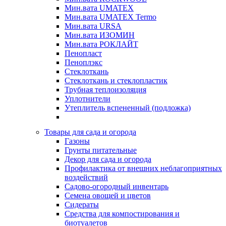
Мин.вата UMATEX
Мин.вата UMATEX Termo
Мин.вата URSA
Мин.вата ИЗОМИН
Мин.вата РОКЛАЙТ
Пенопласт
Пеноплэкс
Стеклоткань
Стеклоткань и стеклопластик
Трубная теплоизоляция
Уплотнители
Утеплитель вспененный (подложка)
Товары для сада и огорода
Газоны
Грунты питательные
Декор для сада и огорода
Профилактика от внешних неблагоприятных
воздействий
Садово-огородный инвентарь
Семена овощей и цветов
Сидераты
Средства для компостирования и
биотуалетов