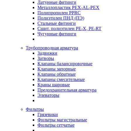
Латунные фитинги
Металлопластик PEX-AL-PEX
Полипропилен PPRC
Полиэтилен ПНД (ПЭ)
Стальные фитинги
Сшит. полиэтилен PE-X, PE-RT
Чугунные фитинги
Трубопроводная арматура
Задвижки
Затворы
Клапаны балансировочные
Клапаны запорные
Клапаны обратные
Клапаны смесительные
Краны шаровые
Предохранительная арматура
Элеваторы
Фильтры
Грязевики
Фильтры магистральные
Фильтры сетчатые