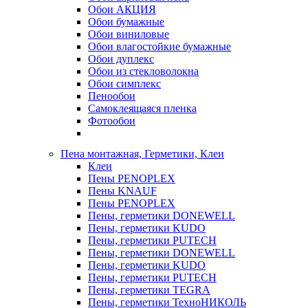
Обои АКЦИЯ
Обои бумажные
Обои виниловые
Обои влагостойкие бумажные
Обои дуплекс
Обои из стекловолокна
Обои симплекс
Пенообои
Самоклеящаяся пленка
Фотообои
Пена монтажная, Герметики, Клеи
Клеи
Пены PENOPLEX
Пены KNAUF
Пены PENOPLEX
Пены, герметики DONEWELL
Пены, герметики KUDO
Пены, герметики PUTECH
Пены, герметики DONEWELL
Пены, герметики KUDO
Пены, герметики PUTECH
Пены, герметики TEGRA
Пены, герметики ТехноНИКОЛЬ