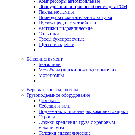
Компрессоры автомобильные
Оборудование и приспособления для ГСМ
Паяльные лампы
Провода вспомогательного запуска
Пуско-зарядные устройства
Растяжки гидравлические
Сальники
Тросы буксировочные
Щётки и скребки
Бензоинструмент
Бензопилы
Мотобуры (шнеки,ножи,удлинители)
Мотопомпы
Веревки, канаты, шнуры
Грузоподъемное оборудование
Домкраты
Лебедки и тали
Подъемники, штабелеры, комплектовщики
Стропы
Стяжки крепления груза с храповым
механизмом
Тележки гидравлические