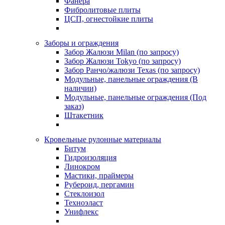
Фанера
Фибролитовые плиты
ЦСП, огнестойкие плиты
Заборы и ограждения
Забор Жалюзи Milan (по запросу)
Забор Жалюзи Tokyo (по запросу)
Забор Ранчо/жалюзи Texas (по запросу)
Модульные, панельные ограждения (В
наличии)
Модульные, панельные ограждения (Под
заказ)
Штакетник
Кровельные рулонные материалы
Битум
Гидроизоляция
Линокром
Мастики, праймеры
Рубероид, пергамин
Стеклоизол
Техноэласт
Унифлекс