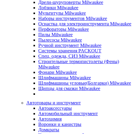
Дрели-шуруповерты Milwaukee
Лобзики Milwaukee
Мультитулы Milwaukee
Наборы инструментов Milwaukee
Оснастка для электроинструмента Milwaukee
Перфораторы Milwaukee
Пилы Milwaukee
Пылесосы Milwaukee
Ручной инструмент Milwaukee
Системы хранения PACKOUT
Спец. одежда, СИЗ Milwaukee
Строительные термопистолеты (Фены)
Milwaukee
Фонари Milwaukee
Шлифмашины Milwaukee
Шлифмашины угловые(Болгарки) Milwaukee
Щипцы для смазки Milwaukee
Автотовары и инструмент
Автоаксессуары
Автомобильный инструмент
Автохимия
Воронки и канистры
Домкраты