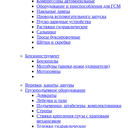
Компрессоры автомобильные
Оборудование и приспособления для ГСМ
Паяльные лампы
Провода вспомогательного запуска
Пуско-зарядные устройства
Растяжки гидравлические
Сальники
Тросы буксировочные
Щётки и скребки
Бензоинструмент
Бензопилы
Мотобуры (шнеки,ножи,удлинители)
Мотопомпы
Веревки, канаты, шнуры
Грузоподъемное оборудование
Домкраты
Лебедки и тали
Подъемники, штабелеры, комплектовщики
Стропы
Стяжки крепления груза с храповым
механизмом
Тележки гидравлические