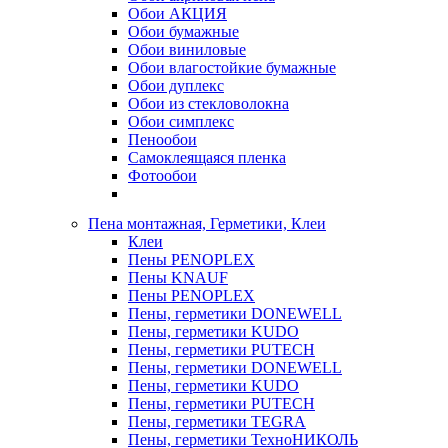
Обои АКЦИЯ
Обои бумажные
Обои виниловые
Обои влагостойкие бумажные
Обои дуплекс
Обои из стекловолокна
Обои симплекс
Пенообои
Самоклеящаяся пленка
Фотообои
Пена монтажная, Герметики, Клеи
Клеи
Пены PENOPLEX
Пены KNAUF
Пены PENOPLEX
Пены, герметики DONEWELL
Пены, герметики KUDO
Пены, герметики PUTECH
Пены, герметики DONEWELL
Пены, герметики KUDO
Пены, герметики PUTECH
Пены, герметики TEGRA
Пены, герметики ТехноНИКОЛЬ