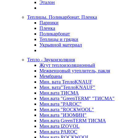
Эталон
Теплицы. Поликарбонат. Пленка
Парники
Пленка
Поликарбонат
Теплицы и грядки
Укрывной материал
Тепло - Звукоизоляция
Жгут теплоизоляционный
Межвенцовый утеплитель, пакля
Мембраны
Мин. вата ТеплоKNAUF
Мин. вата"ТеплоKNAUF"
Мин.вата ТИСМА
Мин.вата "GreenTERM" "ТИСМА"
Мин.вата "PAROC"
Мин.вата "ROCКWOOL"
Мин.вата "ИЗОМИН"
Мин.вата GreenTERM ТИСМА
Мин.вата IZOVOL
Мин.вата PAROC
Мин.вата ROCКWOOL