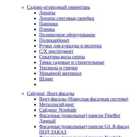
Садово-огородный инвентарь
Лопаты
Лопаты снеговые,скребки
Парники
Пленка
Поливочное оборудование
Поликарбонат
Ручки для кувалды и молотка
С/Х инструмент
Секаторы,косы,серпы
Тачки садовые и строительные
Теплицы и грядки
Укрывной материал
Шланг
Сайдинг, Вент-фасады
Вент-фасады (Навесная фасадная система)
Металлосайдинг
Сайдинг Nordside
Фасадные (цокольные) панели FineBer
Дачный
Фасадные (цокольные) панели GL Я-фасад
ПОД ЗАКАЗ