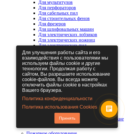
Для мультитулов
Для перфораторов
Для сабельных пил
Для строительных фенов
Для фрезеров
Для шлифовальных машин
Для электрических лобзиков
Для электрических ножниц
Для электрических пил
Для электрических рубанков
Для улучшения работы сайта и его
взаимодействия с пользователями мы
используем файлы cookie и другие
Пневмоинструмент
технологии. Продолжая работу с
Гайковерты пневматические
сайтом, Вы разрешаете использование
Дрели пневматические
cookie-файлов. Вы всегда можете
Другие пневмоинструменты
отключить файлы cookie в настройках
Заклепочники пневматические
Вашего браузера.
Наборы пневмоинструмента
Пистолеты пневматические
Политика конфиденциальности
Расходные материалы для
Политика использования Cookies
пневмоинструментов
Шланги для пневмоинструментов
Принять
Шлифовальные машины пневматические
Пожарное оборудование