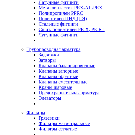
Латунные фитинги
Металлопластик PEX-AL-PEX
Полипропилен PPRC
Полиэтилен ПНД (ПЭ)
Стальные фитинги
Сшит. полиэтилен PE-X, PE-RT
Чугунные фитинги
Трубопроводная арматура
Задвижки
Затворы
Клапаны балансировочные
Клапаны запорные
Клапаны обратные
Клапаны смесительные
Краны шаровые
Предохранительная арматура
Элеваторы
Фильтры
Грязевики
Фильтры магистральные
Фильтры сетчатые