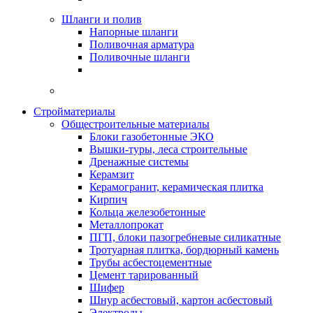
Шланги и полив
Напорные шланги
Поливочная арматура
Поливочные шланги
Стройматериалы
Oбщестроительные материалы
Блоки газобетонные ЭКО
Вышки-туры, леса строительные
Дренажные системы
Керамзит
Керамогранит, керамическая плитка
Кирпич
Кольца железобетонные
Металлопрокат
ПГП, блоки пазогребневые силикатные
Тротуарная плитка, бордюрный камень
Трубы асбестоцементные
Цемент тарированный
Шифер
Шнур асбестовый, картон асбестовый
Электроды