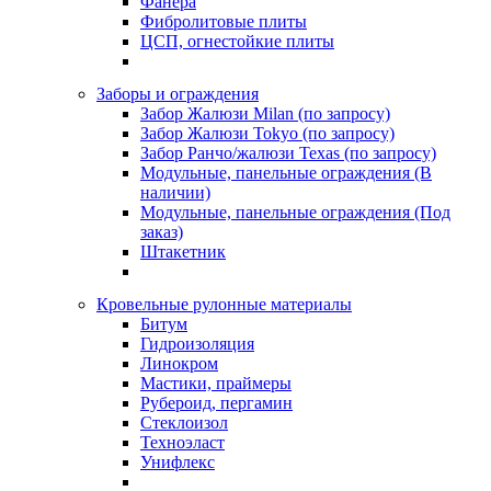
Фанера
Фибролитовые плиты
ЦСП, огнестойкие плиты
Заборы и ограждения
Забор Жалюзи Milan (по запросу)
Забор Жалюзи Tokyo (по запросу)
Забор Ранчо/жалюзи Texas (по запросу)
Модульные, панельные ограждения (В
наличии)
Модульные, панельные ограждения (Под
заказ)
Штакетник
Кровельные рулонные материалы
Битум
Гидроизоляция
Линокром
Мастики, праймеры
Рубероид, пергамин
Стеклоизол
Техноэласт
Унифлекс