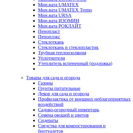
Мин.вата UMATEX
Мин.вата UMATEX Termo
Мин.вата URSA
Мин.вата ИЗОМИН
Мин.вата РОКЛАЙТ
Пенопласт
Пеноплэкс
Стеклоткань
Стеклоткань и стеклопластик
Трубная теплоизоляция
Уплотнители
Утеплитель вспененный (подложка)
Товары для сада и огорода
Газоны
Грунты питательные
Декор для сада и огорода
Профилактика от внешних неблагоприятных
воздействий
Садово-огородный инвентарь
Семена овощей и цветов
Сидераты
Средства для компостирования и
биотуалетов