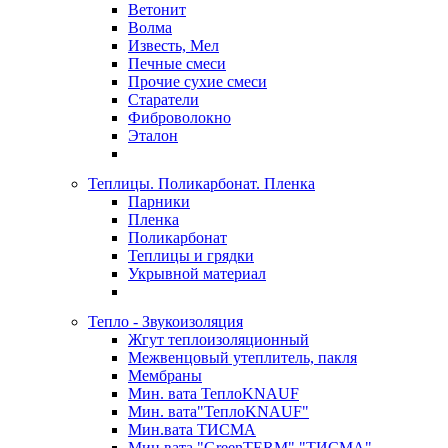
Ветонит
Волма
Известь, Мел
Печные смеси
Прочие сухие смеси
Старатели
Фиброволокно
Эталон
Теплицы. Поликарбонат. Пленка
Парники
Пленка
Поликарбонат
Теплицы и грядки
Укрывной материал
Тепло - Звукоизоляция
Жгут теплоизоляционный
Межвенцовый утеплитель, пакля
Мембраны
Мин. вата ТеплоKNAUF
Мин. вата"ТеплоKNAUF"
Мин.вата ТИСМА
Мин.вата "GreenTERM" "ТИСМА"