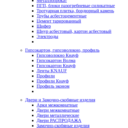
Металлопрокат
ПГП, блоки пазогребневые силикатные
Тротуарная плитка, бордюрный камень
Трубы асбестоцементные
Цемент тарированный
Шифер
Шнур асбестовый, картон асбестовый
Электроды
Гипсокартон, гипсоволокно, профиль
Гипсоволокно Кнауф
Гипсокартон Волма
Гипсокартон Кнауф
Ленты KNAUF
Профили
Профили Кнауф
Профиль эконом
Двери и Замочно-скобяные изделия
Арки межкомнатные
Двери межкомнатные
Двери металлические
Двери РАСПРОДАЖА
Замочно-скобяные изделия