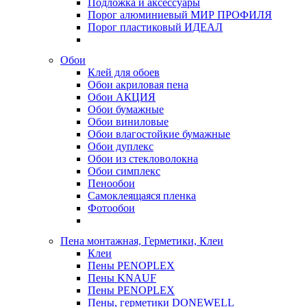
Подложка и аксессуары
Порог алюминиевый МИР ПРОФИЛЯ
Порог пластиковый ИДЕАЛ
Обои
Клей для обоев
Обои акриловая пена
Обои АКЦИЯ
Обои бумажные
Обои виниловые
Обои влагостойкие бумажные
Обои дуплекс
Обои из стекловолокна
Обои симплекс
Пенообои
Самоклеящаяся пленка
Фотообои
Пена монтажная, Герметики, Клеи
Клеи
Пены PENOPLEX
Пены KNAUF
Пены PENOPLEX
Пены, герметики DONEWELL