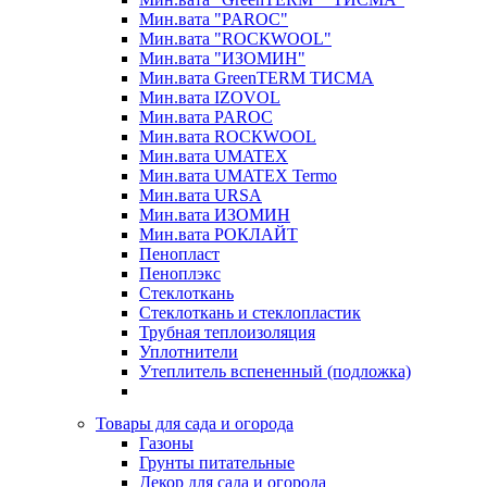
Мин.вата "PAROC"
Мин.вата "ROCКWOOL"
Мин.вата "ИЗОМИН"
Мин.вата GreenTERM ТИСМА
Мин.вата IZOVOL
Мин.вата PAROC
Мин.вата ROCКWOOL
Мин.вата UMATEX
Мин.вата UMATEX Termo
Мин.вата URSA
Мин.вата ИЗОМИН
Мин.вата РОКЛАЙТ
Пенопласт
Пеноплэкс
Стеклоткань
Стеклоткань и стеклопластик
Трубная теплоизоляция
Уплотнители
Утеплитель вспененный (подложка)
Товары для сада и огорода
Газоны
Грунты питательные
Декор для сада и огорода