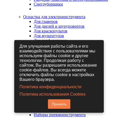
Снегоуборщики
Оснастка для электроинструмента
Для граверов
Для дрелей и шуруповертов
Для краскопультов
Для мультитулов
Для перфораторов
Для сабельных пил
Для улучшения работы сайта и его
Для строительных фенов
взаимодействия с пользователями мы
Для фрезеров
используем файлы cookie и другие
Для шлифовальных машин
технологии. Продолжая работу с
Для электрических лобзиков
сайтом, Вы разрешаете использование
Для электрических ножниц
cookie-файлов. Вы всегда можете
Для электрических пил
отключить файлы cookie в настройках
Для электрических рубанков
Вашего браузера.
Политика конфиденциальности
Пневмоинструмент
Политика использования Cookies
Гайковерты пневматические
Дрели пневматические
Принять
Другие пневмоинструменты
Заклепочники пневматические
Наборы пневмоинструмента