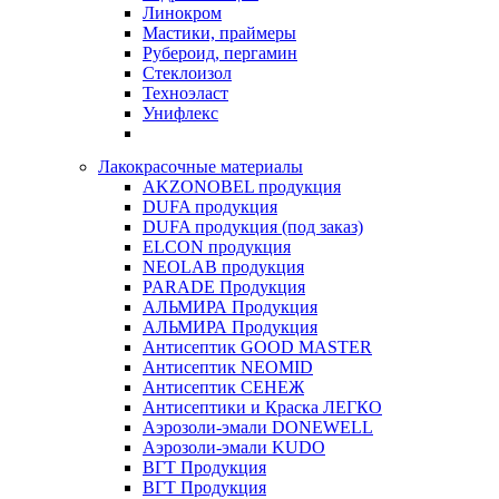
Линокром
Мастики, праймеры
Рубероид, пергамин
Стеклоизол
Техноэласт
Унифлекс
Лакокрасочные материалы
AKZONOBEL продукция
DUFA продукция
DUFA продукция (под заказ)
ELCON продукция
NEOLAB продукция
PARADE Продукция
АЛЬМИРА Продукция
АЛЬМИРА Продукция
Антисептик GOOD MASTER
Антисептик NEOMID
Антисептик СЕНЕЖ
Антисептики и Краска ЛЕГКО
Аэрозоли-эмали DONEWELL
Аэрозоли-эмали KUDO
ВГТ Продукция
ВГТ Продукция