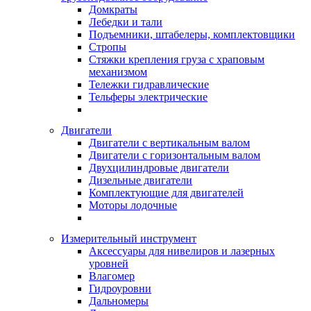
Домкраты
Лебедки и тали
Подъемники, штабелеры, комплектовщики
Стропы
Стяжки крепления груза с храповым
механизмом
Тележки гидравлические
Тельферы электрические
Двигатели
Двигатели с вертикальным валом
Двигатели с горизонтальным валом
Двухцилиндровые двигатели
Дизельные двигатели
Комплектующие для двигателей
Моторы лодочные
Измерительный инструмент
Аксессуары для нивелиров и лазерных
уровней
Влагомер
Гидроуровни
Дальномеры