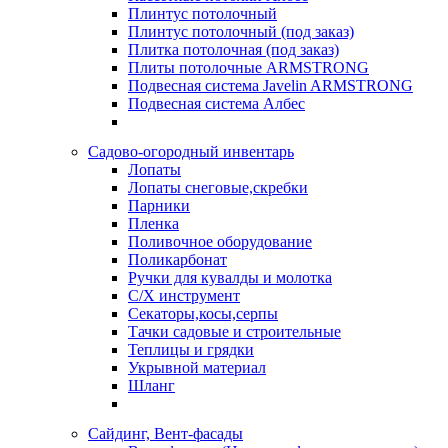
Плинтус потолочный
Плинтус потолочный (под заказ)
Плитка потолочная (под заказ)
Плиты потолочные ARMSTRONG
Подвесная система Javelin ARMSTRONG
Подвесная система Албес
Садово-огородный инвентарь
Лопаты
Лопаты снеговые,скребки
Парники
Пленка
Поливочное оборудование
Поликарбонат
Ручки для кувалды и молотка
С/Х инструмент
Секаторы,косы,серпы
Тачки садовые и строительные
Теплицы и грядки
Укрывной материал
Шланг
Сайдинг, Вент-фасады