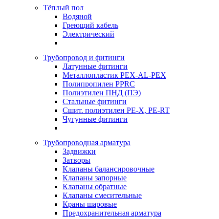
Тёплый пол
Водяной
Греющий кабель
Электрический
Трубопровод и фитинги
Латунные фитинги
Металлопластик PEX-AL-PEX
Полипропилен PPRC
Полиэтилен ПНД (ПЭ)
Стальные фитинги
Сшит. полиэтилен PE-X, PE-RT
Чугунные фитинги
Трубопроводная арматура
Задвижки
Затворы
Клапаны балансировочные
Клапаны запорные
Клапаны обратные
Клапаны смесительные
Краны шаровые
Предохранительная арматура