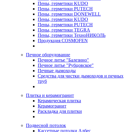
Пены, герметики KUDO
Пены, герметики PUTECH
Пены, герметики DONEWELL
Пены, герметики KUDO
Пены, герметики PUTECH
Пены, герметики TEGRA
Пены, герметики ТехноНИКОЛЬ
Продукция COSMOFEN
Печное оборудование
Печное литье "Балезино"
Печное литье "Рубцовское"
Печные дымоходы
Средства для чистки дымоходов и печных
труб
Плитка и керамогранит
Керамическая плитка
Керамогранит
Раскладка для плитки
Подвесной потолок
Кассетные потолки Албес