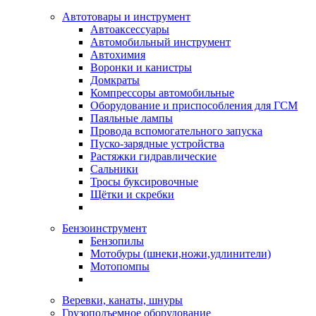
Автотовары и инструмент
Автоаксессуары
Автомобильный инструмент
Автохимия
Воронки и канистры
Домкраты
Компрессоры автомобильные
Оборудование и приспособления для ГСМ
Паяльные лампы
Провода вспомогательного запуска
Пуско-зарядные устройства
Растяжки гидравлические
Сальники
Тросы буксировочные
Щётки и скребки
Бензоинструмент
Бензопилы
Мотобуры (шнеки,ножи,удлинители)
Мотопомпы
Веревки, канаты, шнуры
Грузоподъемное оборудование