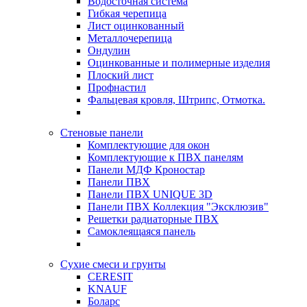
Водосточная система
Гибкая черепица
Лист оцинкованный
Металлочерепица
Ондулин
Оцинкованные и полимерные изделия
Плоский лист
Профнастил
Фальцевая кровля, Штрипс, Отмотка.
Стеновые панели
Комплектующие для окон
Комплектующие к ПВХ панелям
Панели МДФ Кроностар
Панели ПВХ
Панели ПВХ UNIQUE 3D
Панели ПВХ Коллекция "Эксклюзив"
Решетки радиаторные ПВХ
Самоклеящаяся панель
Сухие смеси и грунты
CERESIT
KNAUF
Боларс