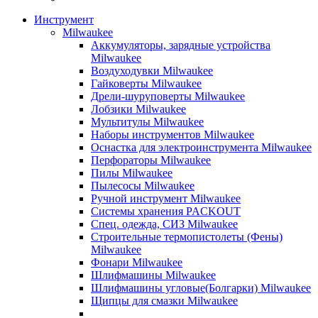
Инструмент
Milwaukee
Аккумуляторы, зарядные устройства
Milwaukee
Воздуходувки Milwaukee
Гайковерты Milwaukee
Дрели-шуруповерты Milwaukee
Лобзики Milwaukee
Мультитулы Milwaukee
Наборы инструментов Milwaukee
Оснастка для электроинструмента Milwaukee
Перфораторы Milwaukee
Пилы Milwaukee
Пылесосы Milwaukee
Ручной инструмент Milwaukee
Системы хранения PACKOUT
Спец. одежда, СИЗ Milwaukee
Строительные термопистолеты (Фены)
Milwaukee
Фонари Milwaukee
Шлифмашины Milwaukee
Шлифмашины угловые(Болгарки) Milwaukee
Щипцы для смазки Milwaukee