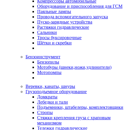
Компрессоры автомобильные
Оборудование и приспособления для ГСМ
Паяльные лампы
Провода вспомогательного запуска
Пуско-зарядные устройства
Растяжки гидравлические
Сальники
Тросы буксировочные
Щётки и скребки
Бензоинструмент
Бензопилы
Мотобуры (шнеки,ножи,удлинители)
Мотопомпы
Веревки, канаты, шнуры
Грузоподъемное оборудование
Домкраты
Лебедки и тали
Подъемники, штабелеры, комплектовщики
Стропы
Стяжки крепления груза с храповым
механизмом
Тележки гидравлические