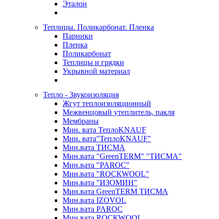
Эталон
Теплицы. Поликарбонат. Пленка
Парники
Пленка
Поликарбонат
Теплицы и грядки
Укрывной материал
Тепло - Звукоизоляция
Жгут теплоизоляционный
Межвенцовый утеплитель, пакля
Мембраны
Мин. вата ТеплоKNAUF
Мин. вата"ТеплоKNAUF"
Мин.вата ТИСМА
Мин.вата "GreenTERM" "ТИСМА"
Мин.вата "PAROC"
Мин.вата "ROCКWOOL"
Мин.вата "ИЗОМИН"
Мин.вата GreenTERM ТИСМА
Мин.вата IZOVOL
Мин.вата PAROC
Мин.вата ROCКWOOL