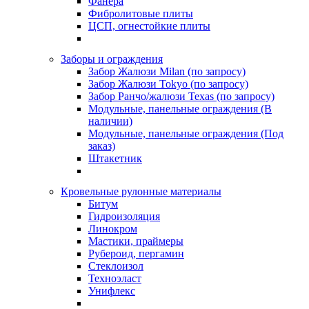
Фанера
Фибролитовые плиты
ЦСП, огнестойкие плиты
Заборы и ограждения
Забор Жалюзи Milan (по запросу)
Забор Жалюзи Tokyo (по запросу)
Забор Ранчо/жалюзи Texas (по запросу)
Модульные, панельные ограждения (В
наличии)
Модульные, панельные ограждения (Под
заказ)
Штакетник
Кровельные рулонные материалы
Битум
Гидроизоляция
Линокром
Мастики, праймеры
Рубероид, пергамин
Стеклоизол
Техноэласт
Унифлекс