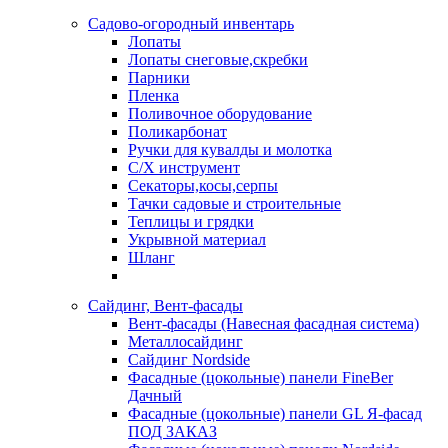
Садово-огородный инвентарь
Лопаты
Лопаты снеговые,скребки
Парники
Пленка
Поливочное оборудование
Поликарбонат
Ручки для кувалды и молотка
С/Х инструмент
Секаторы,косы,серпы
Тачки садовые и строительные
Теплицы и грядки
Укрывной материал
Шланг
Сайдинг, Вент-фасады
Вент-фасады (Навесная фасадная система)
Металлосайдинг
Сайдинг Nordside
Фасадные (цокольные) панели FineBer
Дачный
Фасадные (цокольные) панели GL Я-фасад
ПОД ЗАКАЗ