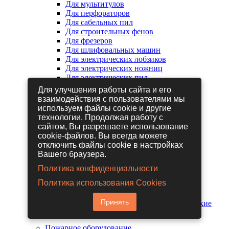
Для мультитулов
Для перфораторов
Для сабельных пил
Для строительных фенов
Для фрезеров
Для шлифовальных машин
Для электрических лобзиков
Для электрических ножниц
Для электрических пил
Для электрических рубанков
Для улучшения работы сайта и его
взаимодействия с пользователями мы
используем файлы cookie и другие
Пневмоинструмент
технологии. Продолжая работу с
Гайковерты пневматические
сайтом, Вы разрешаете использование
Дрели пневматические
cookie-файлов. Вы всегда можете
Другие пневмоинструменты
отключить файлы cookie в настройках
Заклепочники пневматические
Вашего браузера.
Наборы пневмоинструмента
Пистолеты пневматические
Политика конфиденциальности
Расходные материалы для
Политика использования Cookies
пневмоинструментов
Шланги для пневмоинструментов
Принять
Шлифовальные машины пневматические
Пожарное оборудование