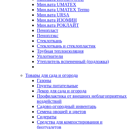
Мин.вата UMATEX
Мин.вата UMATEX Termo
Мин.вата URSA
Мин.вата ИЗОМИН
Мин.вата РОКЛАЙТ
Пенопласт
Пеноплэкс
Стеклоткань
Стеклоткань и стеклопластик
Трубная теплоизоляция
Уплотнители
Утеплитель вспененный (подложка)
Товары для сада и огорода
Газоны
Грунты питательные
Декор для сада и огорода
Профилактика от внешних неблагоприятных
воздействий
Садово-огородный инвентарь
Семена овощей и цветов
Сидераты
Средства для компостирования и
биотуалетов