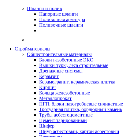
Шланги и полив
Напорные шланги
Поливочная арматура
Поливочные шланги
Стройматериалы
Oбщестроительные материалы
Блоки газобетонные ЭКО
Вышки-туры, леса строительные
Дренажные системы
Керамзит
Керамогранит, керамическая плитка
Кирпич
Кольца железобетонные
Металлопрокат
ПГП, блоки пазогребневые силикатные
Тротуарная плитка, бордюрный камень
Трубы асбестоцементные
Цемент тарированный
Шифер
Шнур асбестовый, картон асбестовый
Электроды