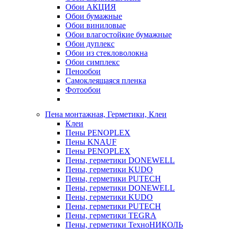
Обои АКЦИЯ
Обои бумажные
Обои виниловые
Обои влагостойкие бумажные
Обои дуплекс
Обои из стекловолокна
Обои симплекс
Пенообои
Самоклеящаяся пленка
Фотообои
Пена монтажная, Герметики, Клеи
Клеи
Пены PENOPLEX
Пены KNAUF
Пены PENOPLEX
Пены, герметики DONEWELL
Пены, герметики KUDO
Пены, герметики PUTECH
Пены, герметики DONEWELL
Пены, герметики KUDO
Пены, герметики PUTECH
Пены, герметики TEGRA
Пены, герметики ТехноНИКОЛЬ