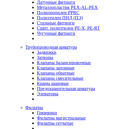
Латунные фитинги
Металлопластик PEX-AL-PEX
Полипропилен PPRC
Полиэтилен ПНД (ПЭ)
Стальные фитинги
Сшит. полиэтилен PE-X, PE-RT
Чугунные фитинги
Трубопроводная арматура
Задвижки
Затворы
Клапаны балансировочные
Клапаны запорные
Клапаны обратные
Клапаны смесительные
Краны шаровые
Предохранительная арматура
Элеваторы
Фильтры
Грязевики
Фильтры магистральные
Фильтры сетчатые