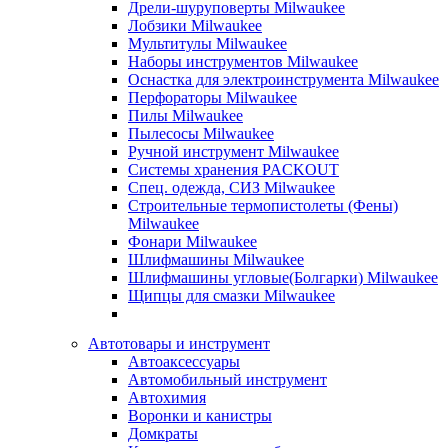
Дрели-шуруповерты Milwaukee
Лобзики Milwaukee
Мультитулы Milwaukee
Наборы инструментов Milwaukee
Оснастка для электроинструмента Milwaukee
Перфораторы Milwaukee
Пилы Milwaukee
Пылесосы Milwaukee
Ручной инструмент Milwaukee
Системы хранения PACKOUT
Спец. одежда, СИЗ Milwaukee
Строительные термопистолеты (Фены)
Milwaukee
Фонари Milwaukee
Шлифмашины Milwaukee
Шлифмашины угловые(Болгарки) Milwaukee
Щипцы для смазки Milwaukee
Автотовары и инструмент
Автоаксессуары
Автомобильный инструмент
Автохимия
Воронки и канистры
Домкраты