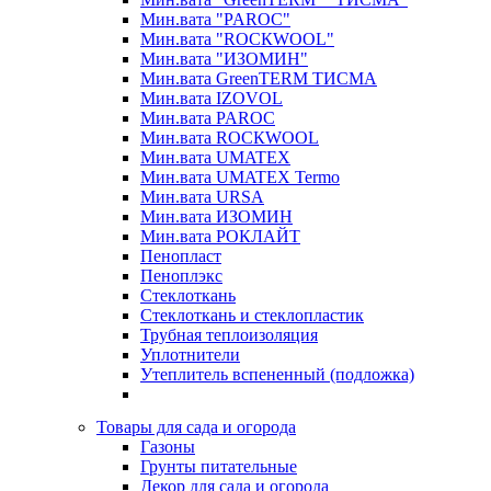
Мин.вата "PAROC"
Мин.вата "ROCКWOOL"
Мин.вата "ИЗОМИН"
Мин.вата GreenTERM ТИСМА
Мин.вата IZOVOL
Мин.вата PAROC
Мин.вата ROCКWOOL
Мин.вата UMATEX
Мин.вата UMATEX Termo
Мин.вата URSA
Мин.вата ИЗОМИН
Мин.вата РОКЛАЙТ
Пенопласт
Пеноплэкс
Стеклоткань
Стеклоткань и стеклопластик
Трубная теплоизоляция
Уплотнители
Утеплитель вспененный (подложка)
Товары для сада и огорода
Газоны
Грунты питательные
Декор для сада и огорода