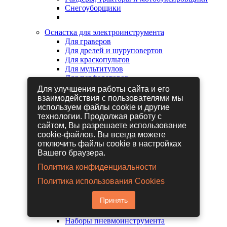
Снегоуборщики
Оснастка для электроинструмента
Для граверов
Для дрелей и шуруповертов
Для краскопультов
Для мультитулов
Для перфораторов
Для сабельных пил
Для улучшения работы сайта и его
Для строительных фенов
взаимодействия с пользователями мы
Для фрезеров
используем файлы cookie и другие
Для шлифовальных машин
технологии. Продолжая работу с
Для электрических лобзиков
сайтом, Вы разрешаете использование
Для электрических ножниц
cookie-файлов. Вы всегда можете
Для электрических пил
отключить файлы cookie в настройках
Для электрических рубанков
Вашего браузера.
Политика конфиденциальности
Пневмоинструмент
Политика использования Cookies
Гайковерты пневматические
Дрели пневматические
Принять
Другие пневмоинструменты
Заклепочники пневматические
Наборы пневмоинструмента