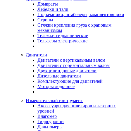
Домкраты
Лебедки и тали
Подъемники, штабелеры, комплектовщики
Стропы
Стяжки крепления груза с храповым
механизмом
Тележки гидравлические
Тельферы электрические
Двигатели
Двигатели с вертикальным валом
Двигатели с горизонтальным валом
Двухцилиндровые двигатели
Дизельные двигатели
Комплектующие для двигателей
Моторы лодочные
Измерительный инструмент
Аксессуары для нивелиров и лазерных
уровней
Влагомер
Гидроуровни
Дальномеры