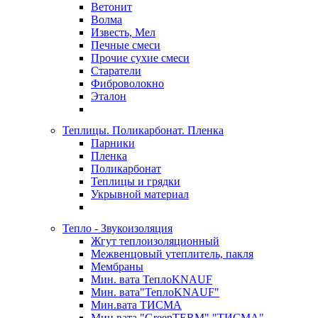
Ветонит
Волма
Известь, Мел
Печные смеси
Прочие сухие смеси
Старатели
Фиброволокно
Эталон
Теплицы. Поликарбонат. Пленка
Парники
Пленка
Поликарбонат
Теплицы и грядки
Укрывной материал
Тепло - Звукоизоляция
Жгут теплоизоляционный
Межвенцовый утеплитель, пакля
Мембраны
Мин. вата ТеплоKNAUF
Мин. вата"ТеплоKNAUF"
Мин.вата ТИСМА
Мин.вата "GreenTERM" "ТИСМА"