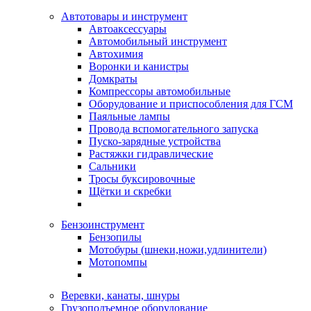
Автотовары и инструмент
Автоаксессуары
Автомобильный инструмент
Автохимия
Воронки и канистры
Домкраты
Компрессоры автомобильные
Оборудование и приспособления для ГСМ
Паяльные лампы
Провода вспомогательного запуска
Пуско-зарядные устройства
Растяжки гидравлические
Сальники
Тросы буксировочные
Щётки и скребки
Бензоинструмент
Бензопилы
Мотобуры (шнеки,ножи,удлинители)
Мотопомпы
Веревки, канаты, шнуры
Грузоподъемное оборудование