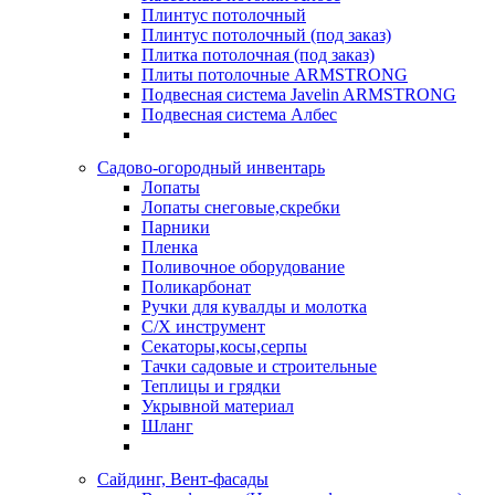
Плинтус потолочный
Плинтус потолочный (под заказ)
Плитка потолочная (под заказ)
Плиты потолочные ARMSTRONG
Подвесная система Javelin ARMSTRONG
Подвесная система Албес
Садово-огородный инвентарь
Лопаты
Лопаты снеговые,скребки
Парники
Пленка
Поливочное оборудование
Поликарбонат
Ручки для кувалды и молотка
С/Х инструмент
Секаторы,косы,серпы
Тачки садовые и строительные
Теплицы и грядки
Укрывной материал
Шланг
Сайдинг, Вент-фасады