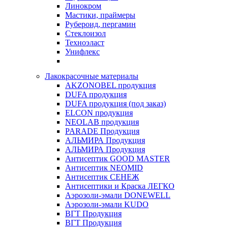
Линокром
Мастики, праймеры
Рубероид, пергамин
Стеклоизол
Техноэласт
Унифлекс
Лакокрасочные материалы
AKZONOBEL продукция
DUFA продукция
DUFA продукция (под заказ)
ELCON продукция
NEOLAB продукция
PARADE Продукция
АЛЬМИРА Продукция
АЛЬМИРА Продукция
Антисептик GOOD MASTER
Антисептик NEOMID
Антисептик СЕНЕЖ
Антисептики и Краска ЛЕГКО
Аэрозоли-эмали DONEWELL
Аэрозоли-эмали KUDO
ВГТ Продукция
ВГТ Продукция