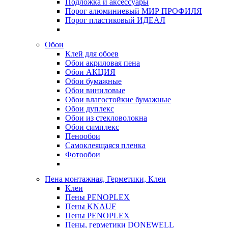
Подложка и аксессуары
Порог алюминиевый МИР ПРОФИЛЯ
Порог пластиковый ИДЕАЛ
Обои
Клей для обоев
Обои акриловая пена
Обои АКЦИЯ
Обои бумажные
Обои виниловые
Обои влагостойкие бумажные
Обои дуплекс
Обои из стекловолокна
Обои симплекс
Пенообои
Самоклеящаяся пленка
Фотообои
Пена монтажная, Герметики, Клеи
Клеи
Пены PENOPLEX
Пены KNAUF
Пены PENOPLEX
Пены, герметики DONEWELL