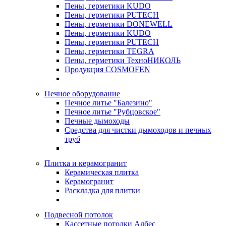
Пены, герметики KUDO
Пены, герметики PUTECH
Пены, герметики DONEWELL
Пены, герметики KUDO
Пены, герметики PUTECH
Пены, герметики TEGRA
Пены, герметики ТехноНИКОЛЬ
Продукция COSMOFEN
Печное оборудование
Печное литье "Балезино"
Печное литье "Рубцовское"
Печные дымоходы
Средства для чистки дымоходов и печных
труб
Плитка и керамогранит
Керамическая плитка
Керамогранит
Раскладка для плитки
Подвесной потолок
Кассетные потолки Албес