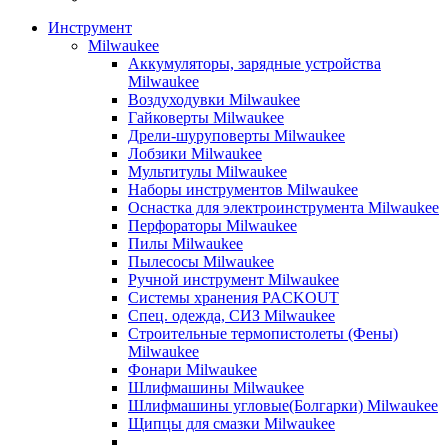
Инструмент
Milwaukee
Аккумуляторы, зарядные устройства
Milwaukee
Воздуходувки Milwaukee
Гайковерты Milwaukee
Дрели-шуруповерты Milwaukee
Лобзики Milwaukee
Мультитулы Milwaukee
Наборы инструментов Milwaukee
Оснастка для электроинструмента Milwaukee
Перфораторы Milwaukee
Пилы Milwaukee
Пылесосы Milwaukee
Ручной инструмент Milwaukee
Системы хранения PACKOUT
Спец. одежда, СИЗ Milwaukee
Строительные термопистолеты (Фены)
Milwaukee
Фонари Milwaukee
Шлифмашины Milwaukee
Шлифмашины угловые(Болгарки) Milwaukee
Щипцы для смазки Milwaukee