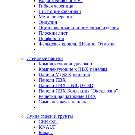
Водосточная система
Гибкая черепица
Лист оцинкованный
Металлочерепица
Ондулин
Оцинкованные и полимерные изделия
Плоский лист
Профнастил
Фальцевая кровля, Штрипс, Отмотка.
Стеновые панели
Комплектующие для окон
Комплектующие к ПВХ панелям
Панели МДФ Кроностар
Панели ПВХ
Панели ПВХ UNIQUE 3D
Панели ПВХ Коллекция "Эксклюзив"
Решетки радиаторные ПВХ
Самоклеящаяся панель
Сухие смеси и грунты
CERESIT
KNAUF
Боларс