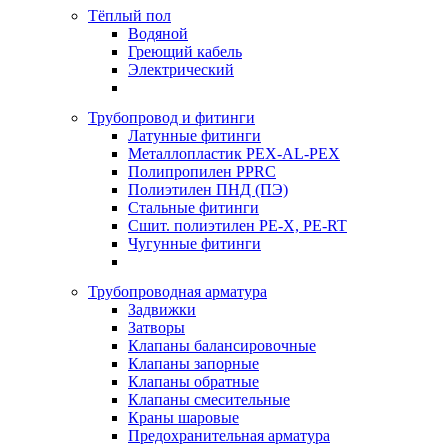
Тёплый пол
Водяной
Греющий кабель
Электрический
Трубопровод и фитинги
Латунные фитинги
Металлопластик PEX-AL-PEX
Полипропилен PPRC
Полиэтилен ПНД (ПЭ)
Стальные фитинги
Сшит. полиэтилен PE-X, PE-RT
Чугунные фитинги
Трубопроводная арматура
Задвижки
Затворы
Клапаны балансировочные
Клапаны запорные
Клапаны обратные
Клапаны смесительные
Краны шаровые
Предохранительная арматура