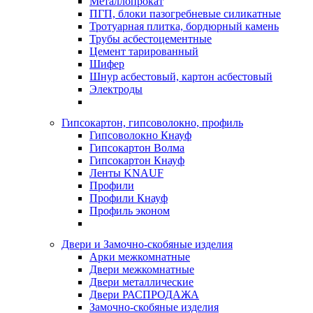
Металлопрокат
ПГП, блоки пазогребневые силикатные
Тротуарная плитка, бордюрный камень
Трубы асбестоцементные
Цемент тарированный
Шифер
Шнур асбестовый, картон асбестовый
Электроды
Гипсокартон, гипсоволокно, профиль
Гипсоволокно Кнауф
Гипсокартон Волма
Гипсокартон Кнауф
Ленты KNAUF
Профили
Профили Кнауф
Профиль эконом
Двери и Замочно-скобяные изделия
Арки межкомнатные
Двери межкомнатные
Двери металлические
Двери РАСПРОДАЖА
Замочно-скобяные изделия