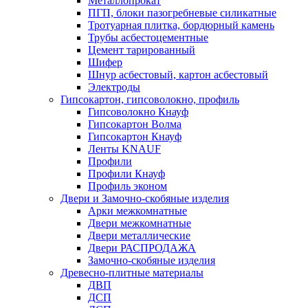
Металлопрокат
ПГП, блоки пазогребневые силикатные
Тротуарная плитка, бордюрный камень
Трубы асбестоцементные
Цемент тарированный
Шифер
Шнур асбестовый, картон асбестовый
Электроды
Гипсокартон, гипсоволокно, профиль
Гипсоволокно Кнауф
Гипсокартон Волма
Гипсокартон Кнауф
Ленты KNAUF
Профили
Профили Кнауф
Профиль эконом
Двери и Замочно-скобяные изделия
Арки межкомнатные
Двери межкомнатные
Двери металлические
Двери РАСПРОДАЖА
Замочно-скобяные изделия
Древесно-плитные материалы
ДВП
ДСП