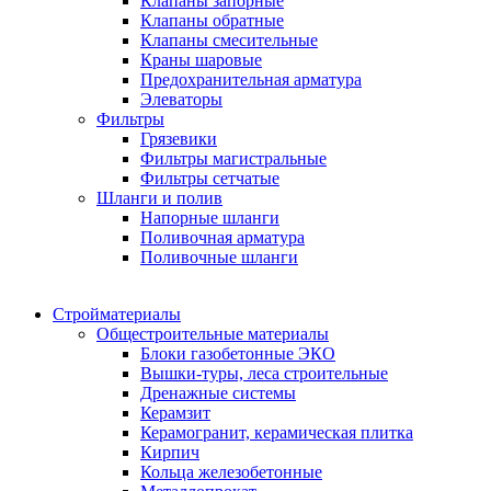
Клапаны запорные
Клапаны обратные
Клапаны смесительные
Краны шаровые
Предохранительная арматура
Элеваторы
Фильтры
Грязевики
Фильтры магистральные
Фильтры сетчатые
Шланги и полив
Напорные шланги
Поливочная арматура
Поливочные шланги
Стройматериалы
Oбщестроительные материалы
Блоки газобетонные ЭКО
Вышки-туры, леса строительные
Дренажные системы
Керамзит
Керамогранит, керамическая плитка
Кирпич
Кольца железобетонные