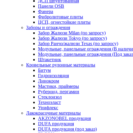
ДСП шпунтованная
Панели OSB
Фанера
Фибролитовые плиты
ЦСП, огнестойкие плиты
Заборы и ограждения
Забор Жалюзи Milan (по запросу)
Забор Жалюзи Tokyo (по запросу)
Забор Ранчо/жалюзи Texas (по запросу)
Модульные, панельные ограждения (В наличи
Модульные, панельные ограждения (Под заказ
Штакетник
Кровельные рулонные материалы
Битум
Гидроизоляция
Линокром
Мастики, праймеры
Рубероид, пергамин
Стеклоизол
Техноэласт
Унифлекс
Лакокрасочные материалы
AKZONOBEL продукция
DUFA продукция
DUFA продукция (под заказ)