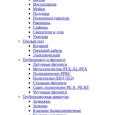
Инсталляции
Мойки
Поддоны
Полотенцесушители
Раковины
Сифоны
Смесители и душ
Унитазы
Тёплый пол
Водяной
Греющий кабель
Электрический
Трубопровод и фитинги
Латунные фитинги
Металлопластик PEX-AL-PEX
Полипропилен PPRC
Полиэтилен ПНД (ПЭ)
Стальные фитинги
Сшит. полиэтилен PE-X, PE-RT
Чугунные фитинги
Трубопроводная арматура
Задвижки
Затворы
Клапаны балансировочные