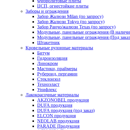
Фибролитовые плиты
ЦСП, огнестойкие плиты
Заборы и ограждения
Забор Жалюзи Milan (по запросу)
Забор Жалюзи Tokyo (по запросу)
Забор Ранчо/жалюзи Texas (по запросу)
Модульные, панельные ограждения (В наличи
Модульные, панельные ограждения (Под заказ
Штакетник
Кровельные рулонные материалы
Битум
Гидроизоляция
Линокром
Мастики, праймеры
Рубероид, пергамин
Стеклоизол
Техноэласт
Унифлекс
Лакокрасочные материалы
AKZONOBEL продукция
DUFA продукция
DUFA продукция (под заказ)
ELCON продукция
NEOLAB продукция
PARADE Продукция