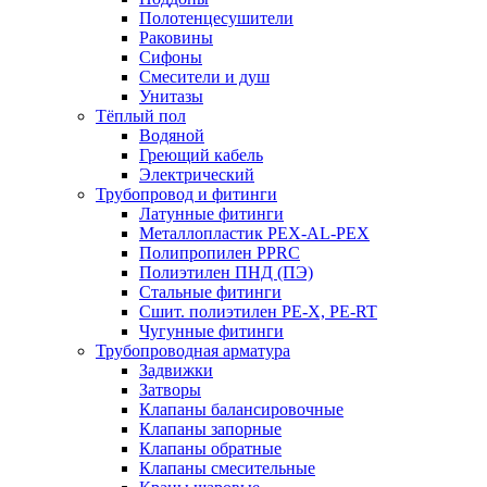
Полотенцесушители
Раковины
Сифоны
Смесители и душ
Унитазы
Тёплый пол
Водяной
Греющий кабель
Электрический
Трубопровод и фитинги
Латунные фитинги
Металлопластик PEX-AL-PEX
Полипропилен PPRC
Полиэтилен ПНД (ПЭ)
Стальные фитинги
Сшит. полиэтилен PE-X, PE-RT
Чугунные фитинги
Трубопроводная арматура
Задвижки
Затворы
Клапаны балансировочные
Клапаны запорные
Клапаны обратные
Клапаны смесительные