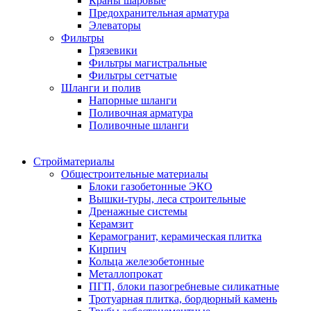
Краны шаровые
Предохранительная арматура
Элеваторы
Фильтры
Грязевики
Фильтры магистральные
Фильтры сетчатые
Шланги и полив
Напорные шланги
Поливочная арматура
Поливочные шланги
Стройматериалы
Oбщестроительные материалы
Блоки газобетонные ЭКО
Вышки-туры, леса строительные
Дренажные системы
Керамзит
Керамогранит, керамическая плитка
Кирпич
Кольца железобетонные
Металлопрокат
ПГП, блоки пазогребневые силикатные
Тротуарная плитка, бордюрный камень