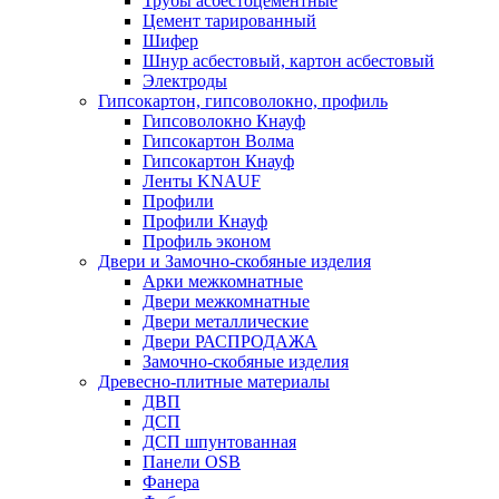
Трубы асбестоцементные
Цемент тарированный
Шифер
Шнур асбестовый, картон асбестовый
Электроды
Гипсокартон, гипсоволокно, профиль
Гипсоволокно Кнауф
Гипсокартон Волма
Гипсокартон Кнауф
Ленты KNAUF
Профили
Профили Кнауф
Профиль эконом
Двери и Замочно-скобяные изделия
Арки межкомнатные
Двери межкомнатные
Двери металлические
Двери РАСПРОДАЖА
Замочно-скобяные изделия
Древесно-плитные материалы
ДВП
ДСП
ДСП шпунтованная
Панели OSB
Фанера