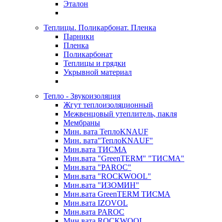
Эталон
Теплицы. Поликарбонат. Пленка
Парники
Пленка
Поликарбонат
Теплицы и грядки
Укрывной материал
Тепло - Звукоизоляция
Жгут теплоизоляционный
Межвенцовый утеплитель, пакля
Мембраны
Мин. вата ТеплоKNAUF
Мин. вата"ТеплоKNAUF"
Мин.вата ТИСМА
Мин.вата "GreenTERM" "ТИСМА"
Мин.вата "PAROC"
Мин.вата "ROCКWOOL"
Мин.вата "ИЗОМИН"
Мин.вата GreenTERM ТИСМА
Мин.вата IZOVOL
Мин.вата PAROC
Мин.вата ROCКWOOL