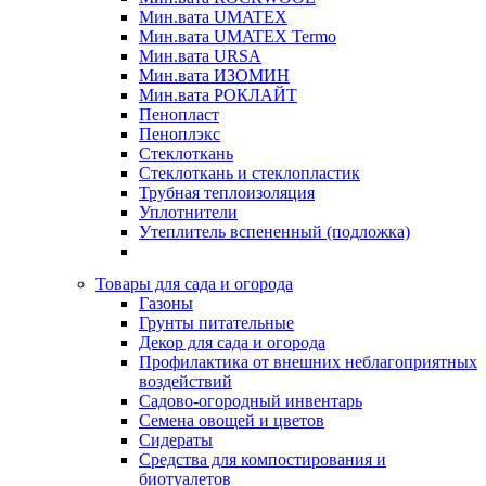
Мин.вата UMATEX
Мин.вата UMATEX Termo
Мин.вата URSA
Мин.вата ИЗОМИН
Мин.вата РОКЛАЙТ
Пенопласт
Пеноплэкс
Стеклоткань
Стеклоткань и стеклопластик
Трубная теплоизоляция
Уплотнители
Утеплитель вспененный (подложка)
Товары для сада и огорода
Газоны
Грунты питательные
Декор для сада и огорода
Профилактика от внешних неблагоприятных
воздействий
Садово-огородный инвентарь
Семена овощей и цветов
Сидераты
Средства для компостирования и
биотуалетов