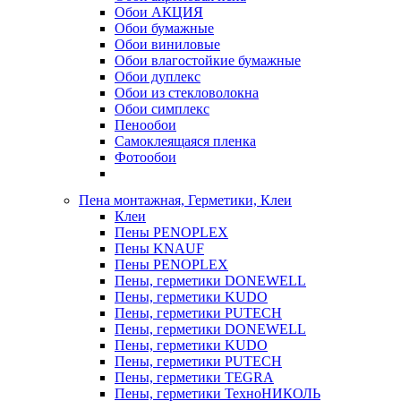
Обои АКЦИЯ
Обои бумажные
Обои виниловые
Обои влагостойкие бумажные
Обои дуплекс
Обои из стекловолокна
Обои симплекс
Пенообои
Самоклеящаяся пленка
Фотообои
Пена монтажная, Герметики, Клеи
Клеи
Пены PENOPLEX
Пены KNAUF
Пены PENOPLEX
Пены, герметики DONEWELL
Пены, герметики KUDO
Пены, герметики PUTECH
Пены, герметики DONEWELL
Пены, герметики KUDO
Пены, герметики PUTECH
Пены, герметики TEGRA
Пены, герметики ТехноНИКОЛЬ