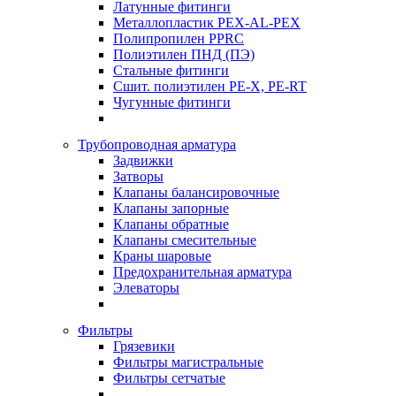
Латунные фитинги
Металлопластик PEX-AL-PEX
Полипропилен PPRC
Полиэтилен ПНД (ПЭ)
Стальные фитинги
Сшит. полиэтилен PE-X, PE-RT
Чугунные фитинги
Трубопроводная арматура
Задвижки
Затворы
Клапаны балансировочные
Клапаны запорные
Клапаны обратные
Клапаны смесительные
Краны шаровые
Предохранительная арматура
Элеваторы
Фильтры
Грязевики
Фильтры магистральные
Фильтры сетчатые