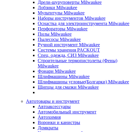
Дрели-шуруповерты Milwaukee
Лобзики Milwaukee
Мультитулы Milwaukee
Наборы инструментов Milwaukee
Оснастка для электроинструмента Milwaukee
Перфораторы Milwaukee
Пилы Milwaukee
Пылесосы Milwaukee
Ручной инструмент Milwaukee
Системы хранения PACKOUT
Спец. одежда, СИЗ Milwaukee
Строительные термопистолеты (Фены)
Milwaukee
Фонари Milwaukee
Шлифмашины Milwaukee
Шлифмашины угловые(Болгарки) Milwaukee
Щипцы для смазки Milwaukee
Автотовары и инструмент
Автоаксессуары
Автомобильный инструмент
Автохимия
Воронки и канистры
Домкраты