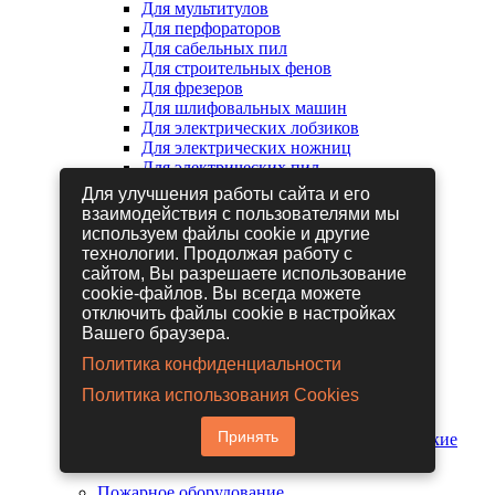
Для мультитулов
Для перфораторов
Для сабельных пил
Для строительных фенов
Для фрезеров
Для шлифовальных машин
Для электрических лобзиков
Для электрических ножниц
Для электрических пил
Для электрических рубанков
Для улучшения работы сайта и его
взаимодействия с пользователями мы
используем файлы cookie и другие
Пневмоинструмент
технологии. Продолжая работу с
Гайковерты пневматические
сайтом, Вы разрешаете использование
Дрели пневматические
cookie-файлов. Вы всегда можете
Другие пневмоинструменты
отключить файлы cookie в настройках
Заклепочники пневматические
Вашего браузера.
Наборы пневмоинструмента
Пистолеты пневматические
Политика конфиденциальности
Расходные материалы для
Политика использования Cookies
пневмоинструментов
Шланги для пневмоинструментов
Принять
Шлифовальные машины пневматические
Пожарное оборудование