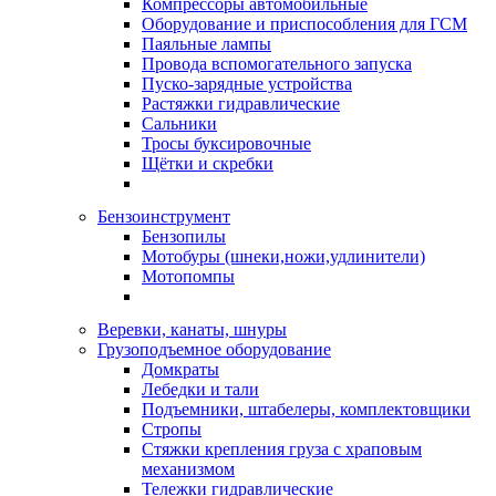
Компрессоры автомобильные
Оборудование и приспособления для ГСМ
Паяльные лампы
Провода вспомогательного запуска
Пуско-зарядные устройства
Растяжки гидравлические
Сальники
Тросы буксировочные
Щётки и скребки
Бензоинструмент
Бензопилы
Мотобуры (шнеки,ножи,удлинители)
Мотопомпы
Веревки, канаты, шнуры
Грузоподъемное оборудование
Домкраты
Лебедки и тали
Подъемники, штабелеры, комплектовщики
Стропы
Стяжки крепления груза с храповым
механизмом
Тележки гидравлические