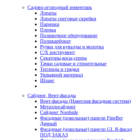
Садово-огородный инвентарь
Лопаты
Лопаты снеговые,скребки
Парники
Пленка
Поливочное оборудование
Поликарбонат
Ручки для кувалды и молотка
С/Х инструмент
Секаторы,косы,серпы
Тачки садовые и строительные
Теплицы и грядки
Укрывной материал
Шланг
Сайдинг, Вент-фасады
Вент-фасады (Навесная фасадная система)
Металлосайдинг
Сайдинг Nordside
Фасадные (цокольные) панели FineBer
Дачный
Фасадные (цокольные) панели GL Я-фасад
ПОД ЗАКАЗ