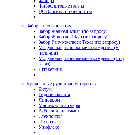
Фанера
Фибролитовые плиты
ЦСП, огнестойкие плиты
Заборы и ограждения
Забор Жалюзи Milan (по запросу)
Забор Жалюзи Tokyo (по запросу)
Забор Ранчо/жалюзи Texas (по запросу)
Модульные, панельные ограждения (В
наличии)
Модульные, панельные ограждения (Под
заказ)
Штакетник
Кровельные рулонные материалы
Битум
Гидроизоляция
Линокром
Мастики, праймеры
Рубероид, пергамин
Стеклоизол
Техноэласт
Унифлекс