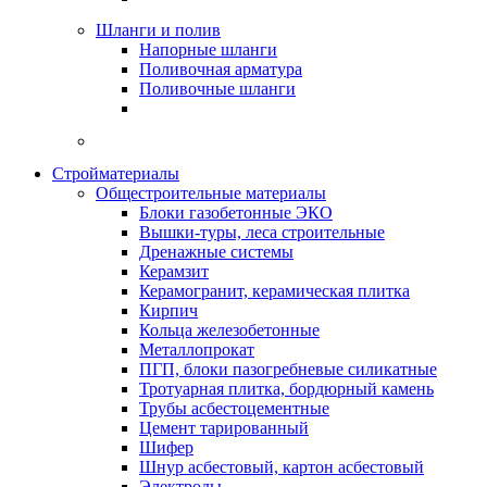
Шланги и полив
Напорные шланги
Поливочная арматура
Поливочные шланги
Стройматериалы
Oбщестроительные материалы
Блоки газобетонные ЭКО
Вышки-туры, леса строительные
Дренажные системы
Керамзит
Керамогранит, керамическая плитка
Кирпич
Кольца железобетонные
Металлопрокат
ПГП, блоки пазогребневые силикатные
Тротуарная плитка, бордюрный камень
Трубы асбестоцементные
Цемент тарированный
Шифер
Шнур асбестовый, картон асбестовый
Электроды