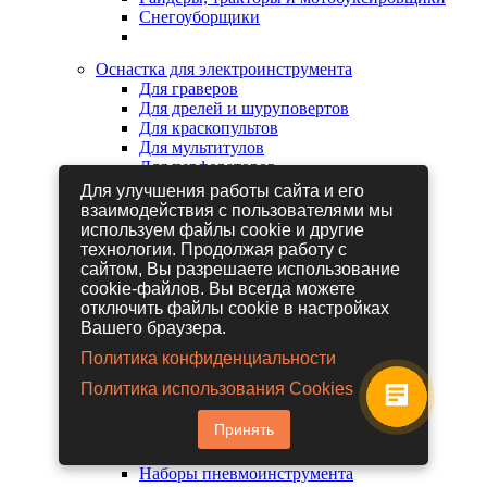
Снегоуборщики
Оснастка для электроинструмента
Для граверов
Для дрелей и шуруповертов
Для краскопультов
Для мультитулов
Для перфораторов
Для сабельных пил
Для улучшения работы сайта и его
Для строительных фенов
взаимодействия с пользователями мы
Для фрезеров
используем файлы cookie и другие
Для шлифовальных машин
технологии. Продолжая работу с
Для электрических лобзиков
сайтом, Вы разрешаете использование
Для электрических ножниц
cookie-файлов. Вы всегда можете
Для электрических пил
отключить файлы cookie в настройках
Для электрических рубанков
Вашего браузера.
Политика конфиденциальности
Пневмоинструмент
Политика использования Cookies
Гайковерты пневматические
Дрели пневматические
Принять
Другие пневмоинструменты
Заклепочники пневматические
Наборы пневмоинструмента