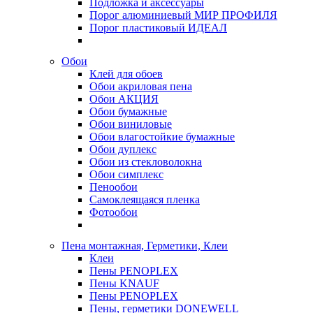
Подложка и аксессуары
Порог алюминиевый МИР ПРОФИЛЯ
Порог пластиковый ИДЕАЛ
Обои
Клей для обоев
Обои акриловая пена
Обои АКЦИЯ
Обои бумажные
Обои виниловые
Обои влагостойкие бумажные
Обои дуплекс
Обои из стекловолокна
Обои симплекс
Пенообои
Самоклеящаяся пленка
Фотообои
Пена монтажная, Герметики, Клеи
Клеи
Пены PENOPLEX
Пены KNAUF
Пены PENOPLEX
Пены, герметики DONEWELL