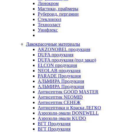
Линокром
Мастики, праймеры
Рубероид, пергамин
Стеклоизол
Техноэласт
Унифлекс
Лакокрасочные материалы
AKZONOBEL продукция
DUFA продукция
DUFA продукция (под заказ)
ELCON продукция
NEOLAB продукция
PARADE Продукция
АЛЬМИРА Продукция
АЛЬМИРА Продукция
Антисептик GOOD MASTER
Антисептик NEOMID
Антисептик СЕНЕЖ
Антисептики и Краска ЛЕГКО
Аэрозоли-эмали DONEWELL
Аэрозоли-эмали KUDO
ВГТ Продукция
ВГТ Продукция