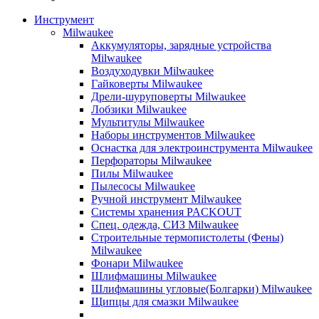
Инструмент
Milwaukee
Аккумуляторы, зарядные устройства
Milwaukee
Воздуходувки Milwaukee
Гайковерты Milwaukee
Дрели-шуруповерты Milwaukee
Лобзики Milwaukee
Мультитулы Milwaukee
Наборы инструментов Milwaukee
Оснастка для электроинструмента Milwaukee
Перфораторы Milwaukee
Пилы Milwaukee
Пылесосы Milwaukee
Ручной инструмент Milwaukee
Системы хранения PACKOUT
Спец. одежда, СИЗ Milwaukee
Строительные термопистолеты (Фены)
Milwaukee
Фонари Milwaukee
Шлифмашины Milwaukee
Шлифмашины угловые(Болгарки) Milwaukee
Щипцы для смазки Milwaukee