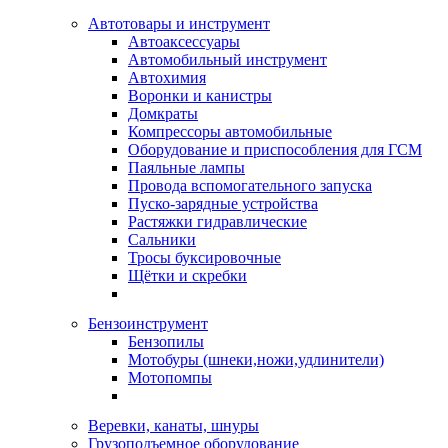
Автотовары и инструмент
Автоаксессуары
Автомобильный инструмент
Автохимия
Воронки и канистры
Домкраты
Компрессоры автомобильные
Оборудование и приспособления для ГСМ
Паяльные лампы
Провода вспомогательного запуска
Пуско-зарядные устройства
Растяжки гидравлические
Сальники
Тросы буксировочные
Щётки и скребки
Бензоинструмент
Бензопилы
Мотобуры (шнеки,ножи,удлинители)
Мотопомпы
Веревки, канаты, шнуры
Грузоподъемное оборудование