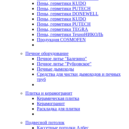
Пены, герметики KUDO
Пены, герметики PUTECH
Пены, герметики DONEWELL
Пены, герметики KUDO
Пены, герметики PUTECH
Пены, герметики TEGRA
Пены, герметики ТехноНИКОЛЬ
Продукция COSMOFEN
Печное оборудование
Печное литье "Балезино"
Печное литье "Рубцовское"
Печные дымоходы
Средства для чистки дымоходов и печных
труб
Плитка и керамогранит
Керамическая плитка
Керамогранит
Раскладка для плитки
Подвесной потолок
Кассетные потолки Албес