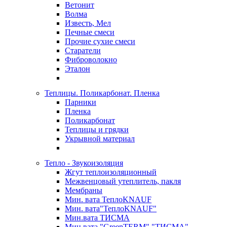
Ветонит
Волма
Известь, Мел
Печные смеси
Прочие сухие смеси
Старатели
Фиброволокно
Эталон
Теплицы. Поликарбонат. Пленка
Парники
Пленка
Поликарбонат
Теплицы и грядки
Укрывной материал
Тепло - Звукоизоляция
Жгут теплоизоляционный
Межвенцовый утеплитель, пакля
Мембраны
Мин. вата ТеплоKNAUF
Мин. вата"ТеплоKNAUF"
Мин.вата ТИСМА
Мин.вата "GreenTERM" "ТИСМА"