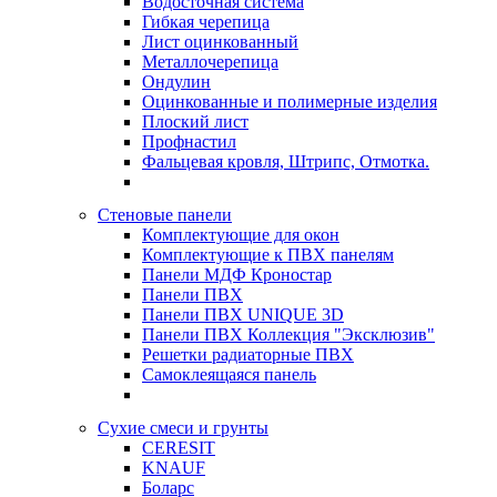
Водосточная система
Гибкая черепица
Лист оцинкованный
Металлочерепица
Ондулин
Оцинкованные и полимерные изделия
Плоский лист
Профнастил
Фальцевая кровля, Штрипс, Отмотка.
Стеновые панели
Комплектующие для окон
Комплектующие к ПВХ панелям
Панели МДФ Кроностар
Панели ПВХ
Панели ПВХ UNIQUE 3D
Панели ПВХ Коллекция "Эксклюзив"
Решетки радиаторные ПВХ
Самоклеящаяся панель
Сухие смеси и грунты
CERESIT
KNAUF
Боларс