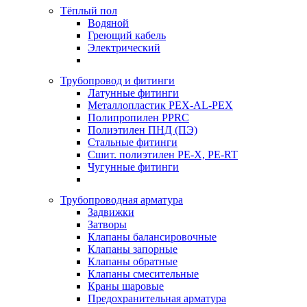
Тёплый пол
Водяной
Греющий кабель
Электрический
Трубопровод и фитинги
Латунные фитинги
Металлопластик PEX-AL-PEX
Полипропилен PPRC
Полиэтилен ПНД (ПЭ)
Стальные фитинги
Сшит. полиэтилен PE-X, PE-RT
Чугунные фитинги
Трубопроводная арматура
Задвижки
Затворы
Клапаны балансировочные
Клапаны запорные
Клапаны обратные
Клапаны смесительные
Краны шаровые
Предохранительная арматура