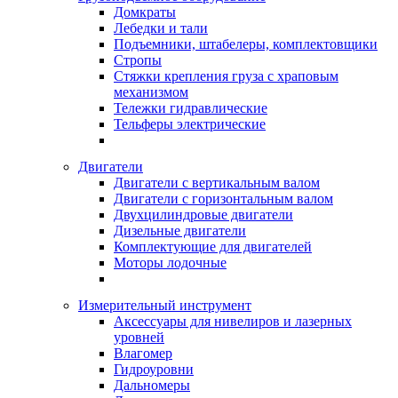
Домкраты
Лебедки и тали
Подъемники, штабелеры, комплектовщики
Стропы
Стяжки крепления груза с храповым
механизмом
Тележки гидравлические
Тельферы электрические
Двигатели
Двигатели с вертикальным валом
Двигатели с горизонтальным валом
Двухцилиндровые двигатели
Дизельные двигатели
Комплектующие для двигателей
Моторы лодочные
Измерительный инструмент
Аксессуары для нивелиров и лазерных
уровней
Влагомер
Гидроуровни
Дальномеры