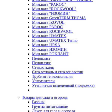
Мин.вата "PAROC"
Мин.вата "ROCКWOOL"
Мин.вата "ИЗОМИН"
Мин.вата GreenTERM ТИСМА
Мин.вата IZOVOL
Мин.вата PAROC
Мин.вата ROCКWOOL
Мин.вата UMATEX
Мин.вата UMATEX Termo
Мин.вата URSA
Мин.вата ИЗОМИН
Мин.вата РОКЛАЙТ
Пенопласт
Пеноплэкс
Стеклоткань
Стеклоткань и стеклопластик
Трубная теплоизоляция
Уплотнители
Утеплитель вспененный (подложка)
Товары для сада и огорода
Газоны
Грунты питательные
Декор для сада и огорода