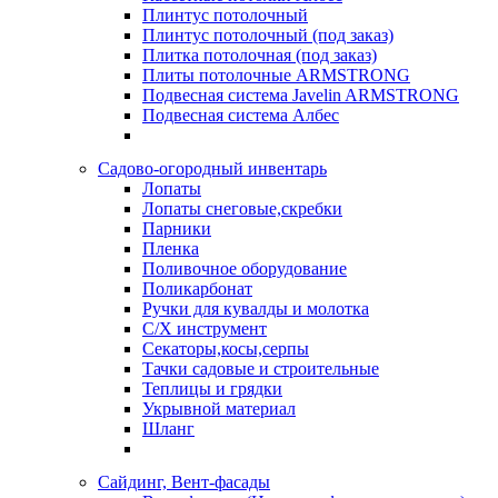
Плинтус потолочный
Плинтус потолочный (под заказ)
Плитка потолочная (под заказ)
Плиты потолочные ARMSTRONG
Подвесная система Javelin ARMSTRONG
Подвесная система Албес
Садово-огородный инвентарь
Лопаты
Лопаты снеговые,скребки
Парники
Пленка
Поливочное оборудование
Поликарбонат
Ручки для кувалды и молотка
С/Х инструмент
Секаторы,косы,серпы
Тачки садовые и строительные
Теплицы и грядки
Укрывной материал
Шланг
Сайдинг, Вент-фасады