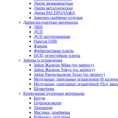
Двери межкомнатные
Двери металлические
Двери РАСПРОДАЖА
Замочно-скобяные изделия
Древесно-плитные материалы
ДВП
ДСП
ДСП шпунтованная
Панели OSB
Фанера
Фибролитовые плиты
ЦСП, огнестойкие плиты
Заборы и ограждения
Забор Жалюзи Milan (по запросу)
Забор Жалюзи Tokyo (по запросу)
Забор Ранчо/жалюзи Texas (по запросу)
Модульные, панельные ограждения (В наличи
Модульные, панельные ограждения (Под заказ
Штакетник
Кровельные рулонные материалы
Битум
Гидроизоляция
Линокром
Мастики, праймеры
Рубероид, пергамин