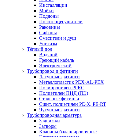
Инсталляции
Мойки
Поддоны
Полотенцесушители
Раковины
Сифоны
Смесители и душ
Унитазы
Тёплый пол
Водяной
Греющий кабель
Электрический
Трубопровод и фитинги
Латунные фитинги
Металлопластик PEX-AL-PEX
Полипропилен PPRC
Полиэтилен ПНД (ПЭ)
Стальные фитинги
Сшит. полиэтилен PE-X, PE-RT
Чугунные фитинги
Трубопроводная арматура
Задвижки
Затворы
Клапаны балансировочные