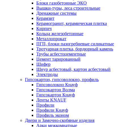
Блоки газобетонные ЭКО
Вышки-туры, леса строительные
Дренажные системы
Керамзит
Керамогранит, керамическая плитка
Кирпич
Кольца железобетонные
Металлопрокат
ПГП, блоки пазогребневые силикатные
Тротуарная плитка, бордюрный камень
Трубы асбестоцементные
Цемент тарированный
Шифер
Шнур асбестовый, картон асбестовый
Электроды
Гипсокартон, гипсоволокно, профиль
Гипсоволокно Кнауф
Гипсокартон Волма
Гипсокартон Кнауф
Ленты KNAUF
Профили
Профили Кнауф
Профиль эконом
Двери и Замочно-скобяные изделия
Арки межкомнатные