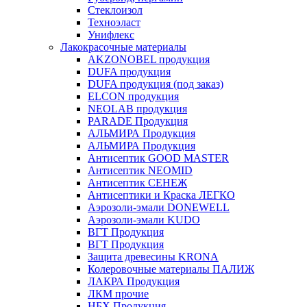
Стеклоизол
Техноэласт
Унифлекс
Лакокрасочные материалы
AKZONOBEL продукция
DUFA продукция
DUFA продукция (под заказ)
ELCON продукция
NEOLAB продукция
PARADE Продукция
АЛЬМИРА Продукция
АЛЬМИРА Продукция
Антисептик GOOD MASTER
Антисептик NEOMID
Антисептик СЕНЕЖ
Антисептики и Краска ЛЕГКО
Аэрозоли-эмали DONEWELL
Аэрозоли-эмали KUDO
ВГТ Продукция
ВГТ Продукция
Защита древесины KRONA
Колеровочные материалы ПАЛИЖ
ЛАКРА Продукция
ЛКМ прочие
НБХ Продукция