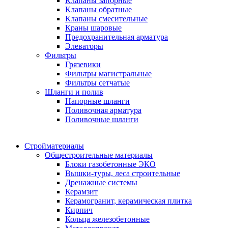
Клапаны запорные
Клапаны обратные
Клапаны смесительные
Краны шаровые
Предохранительная арматура
Элеваторы
Фильтры
Грязевики
Фильтры магистральные
Фильтры сетчатые
Шланги и полив
Напорные шланги
Поливочная арматура
Поливочные шланги
Стройматериалы
Oбщестроительные материалы
Блоки газобетонные ЭКО
Вышки-туры, леса строительные
Дренажные системы
Керамзит
Керамогранит, керамическая плитка
Кирпич
Кольца железобетонные