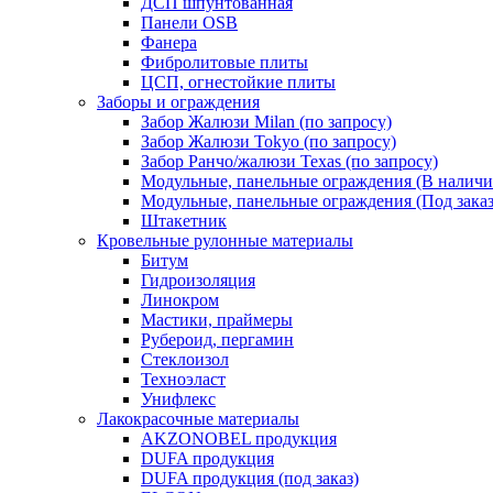
ДСП шпунтованная
Панели OSB
Фанера
Фибролитовые плиты
ЦСП, огнестойкие плиты
Заборы и ограждения
Забор Жалюзи Milan (по запросу)
Забор Жалюзи Tokyo (по запросу)
Забор Ранчо/жалюзи Texas (по запросу)
Модульные, панельные ограждения (В наличи
Модульные, панельные ограждения (Под заказ
Штакетник
Кровельные рулонные материалы
Битум
Гидроизоляция
Линокром
Мастики, праймеры
Рубероид, пергамин
Стеклоизол
Техноэласт
Унифлекс
Лакокрасочные материалы
AKZONOBEL продукция
DUFA продукция
DUFA продукция (под заказ)