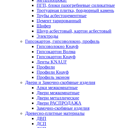
Металлопрокат
ПГП, блоки пазогребневые силикатные
Тротуарная плитка, бордюрный камень
Трубы асбестоцементные
Цемент тарированный
Шифер
Шнур асбестовый, картон асбестовый
Электроды
Гипсокартон, гипсоволокно, профиль
Гипсоволокно Кнауф
Гипсокартон Волма
Гипсокартон Кнауф
Ленты KNAUF
Профили
Профили Кнауф
Профиль эконом
Двери и Замочно-скобяные изделия
Арки межкомнатные
Двери межкомнатные
Двери металлические
Двери РАСПРОДАЖА
Замочно-скобяные изделия
Древесно-плитные материалы
ДВП
ДСП