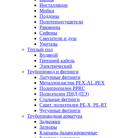
Инсталляции
Мойки
Поддоны
Полотенцесушители
Раковины
Сифоны
Смесители и душ
Унитазы
Тёплый пол
Водяной
Греющий кабель
Электрический
Трубопровод и фитинги
Латунные фитинги
Металлопластик PEX-AL-PEX
Полипропилен PPRC
Полиэтилен ПНД (ПЭ)
Стальные фитинги
Сшит. полиэтилен PE-X, PE-RT
Чугунные фитинги
Трубопроводная арматура
Задвижки
Затворы
Клапаны балансировочные