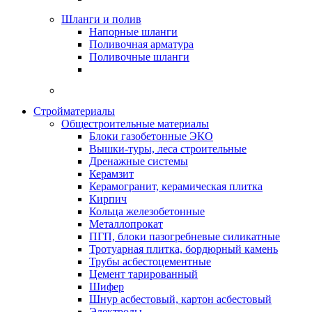
Шланги и полив
Напорные шланги
Поливочная арматура
Поливочные шланги
Стройматериалы
Oбщестроительные материалы
Блоки газобетонные ЭКО
Вышки-туры, леса строительные
Дренажные системы
Керамзит
Керамогранит, керамическая плитка
Кирпич
Кольца железобетонные
Металлопрокат
ПГП, блоки пазогребневые силикатные
Тротуарная плитка, бордюрный камень
Трубы асбестоцементные
Цемент тарированный
Шифер
Шнур асбестовый, картон асбестовый
Электроды