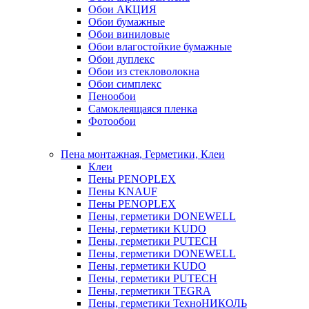
Обои АКЦИЯ
Обои бумажные
Обои виниловые
Обои влагостойкие бумажные
Обои дуплекс
Обои из стекловолокна
Обои симплекс
Пенообои
Самоклеящаяся пленка
Фотообои
Пена монтажная, Герметики, Клеи
Клеи
Пены PENOPLEX
Пены KNAUF
Пены PENOPLEX
Пены, герметики DONEWELL
Пены, герметики KUDO
Пены, герметики PUTECH
Пены, герметики DONEWELL
Пены, герметики KUDO
Пены, герметики PUTECH
Пены, герметики TEGRA
Пены, герметики ТехноНИКОЛЬ