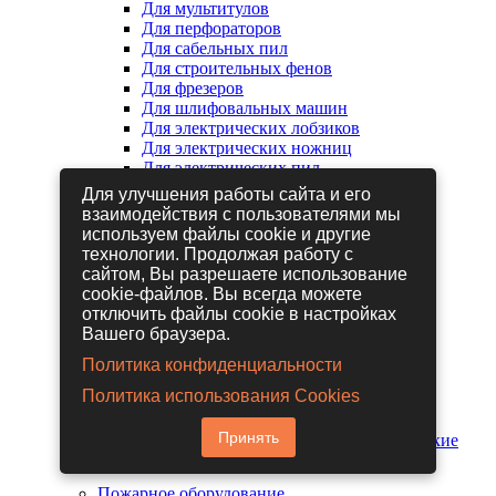
Для мультитулов
Для перфораторов
Для сабельных пил
Для строительных фенов
Для фрезеров
Для шлифовальных машин
Для электрических лобзиков
Для электрических ножниц
Для электрических пил
Для электрических рубанков
Для улучшения работы сайта и его
взаимодействия с пользователями мы
используем файлы cookie и другие
Пневмоинструмент
технологии. Продолжая работу с
Гайковерты пневматические
сайтом, Вы разрешаете использование
Дрели пневматические
cookie-файлов. Вы всегда можете
Другие пневмоинструменты
отключить файлы cookie в настройках
Заклепочники пневматические
Вашего браузера.
Наборы пневмоинструмента
Пистолеты пневматические
Политика конфиденциальности
Расходные материалы для
Политика использования Cookies
пневмоинструментов
Шланги для пневмоинструментов
Принять
Шлифовальные машины пневматические
Пожарное оборудование