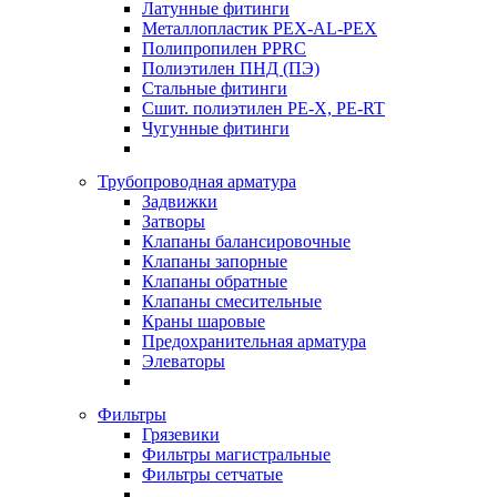
Латунные фитинги
Металлопластик PEX-AL-PEX
Полипропилен PPRC
Полиэтилен ПНД (ПЭ)
Стальные фитинги
Сшит. полиэтилен PE-X, PE-RT
Чугунные фитинги
Трубопроводная арматура
Задвижки
Затворы
Клапаны балансировочные
Клапаны запорные
Клапаны обратные
Клапаны смесительные
Краны шаровые
Предохранительная арматура
Элеваторы
Фильтры
Грязевики
Фильтры магистральные
Фильтры сетчатые