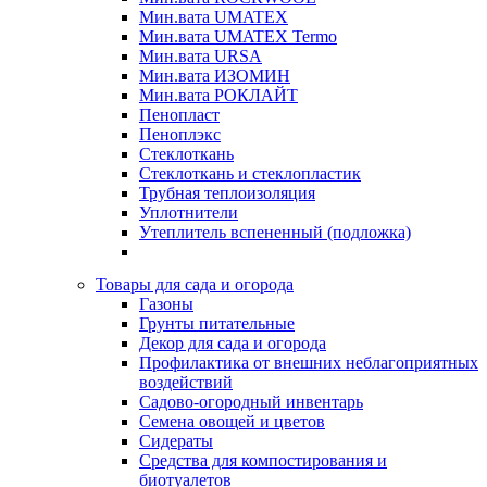
Мин.вата UMATEX
Мин.вата UMATEX Termo
Мин.вата URSA
Мин.вата ИЗОМИН
Мин.вата РОКЛАЙТ
Пенопласт
Пеноплэкс
Стеклоткань
Стеклоткань и стеклопластик
Трубная теплоизоляция
Уплотнители
Утеплитель вспененный (подложка)
Товары для сада и огорода
Газоны
Грунты питательные
Декор для сада и огорода
Профилактика от внешних неблагоприятных
воздействий
Садово-огородный инвентарь
Семена овощей и цветов
Сидераты
Средства для компостирования и
биотуалетов