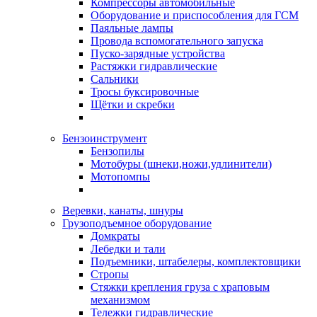
Компрессоры автомобильные
Оборудование и приспособления для ГСМ
Паяльные лампы
Провода вспомогательного запуска
Пуско-зарядные устройства
Растяжки гидравлические
Сальники
Тросы буксировочные
Щётки и скребки
Бензоинструмент
Бензопилы
Мотобуры (шнеки,ножи,удлинители)
Мотопомпы
Веревки, канаты, шнуры
Грузоподъемное оборудование
Домкраты
Лебедки и тали
Подъемники, штабелеры, комплектовщики
Стропы
Стяжки крепления груза с храповым
механизмом
Тележки гидравлические