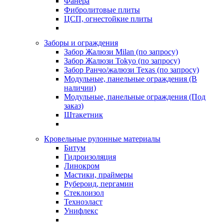
Фанера
Фибролитовые плиты
ЦСП, огнестойкие плиты
Заборы и ограждения
Забор Жалюзи Milan (по запросу)
Забор Жалюзи Tokyo (по запросу)
Забор Ранчо/жалюзи Texas (по запросу)
Модульные, панельные ограждения (В
наличии)
Модульные, панельные ограждения (Под
заказ)
Штакетник
Кровельные рулонные материалы
Битум
Гидроизоляция
Линокром
Мастики, праймеры
Рубероид, пергамин
Стеклоизол
Техноэласт
Унифлекс