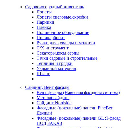
Садово-огородный инвентарь
Лопаты
Лопаты снеговые,скребки
Парники
Пленка
Поливочное оборудование
Поликарбонат
Ручки для кувалды и молотка
С/Х инструмент
Секаторы,косы,серпы
Тачки садовые и строительные
Теплицы и грядки
Укрывной материал
Шланг
Сайдинг, Вент-фасады
Вент-фасады (Навесная фасадная система)
Металлосайдинг
Сайдинг Nordside
Фасадные (цокольные) панели FineBer
Дачный
Фасадные (цокольные) панели GL Я-фасад
ПОД ЗАКАЗ