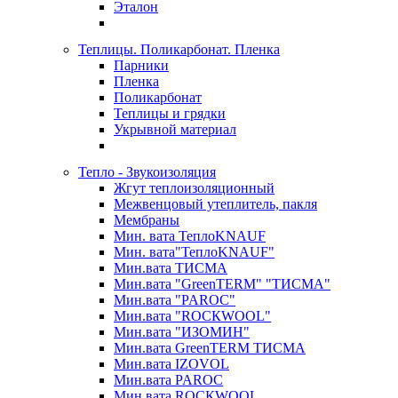
Эталон
Теплицы. Поликарбонат. Пленка
Парники
Пленка
Поликарбонат
Теплицы и грядки
Укрывной материал
Тепло - Звукоизоляция
Жгут теплоизоляционный
Межвенцовый утеплитель, пакля
Мембраны
Мин. вата ТеплоKNAUF
Мин. вата"ТеплоKNAUF"
Мин.вата ТИСМА
Мин.вата "GreenTERM" "ТИСМА"
Мин.вата "PAROC"
Мин.вата "ROCКWOOL"
Мин.вата "ИЗОМИН"
Мин.вата GreenTERM ТИСМА
Мин.вата IZOVOL
Мин.вата PAROC
Мин.вата ROCКWOOL