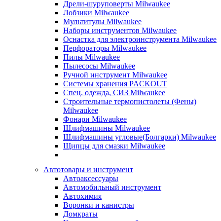
Дрели-шуруповерты Milwaukee
Лобзики Milwaukee
Мультитулы Milwaukee
Наборы инструментов Milwaukee
Оснастка для электроинструмента Milwaukee
Перфораторы Milwaukee
Пилы Milwaukee
Пылесосы Milwaukee
Ручной инструмент Milwaukee
Системы хранения PACKOUT
Спец. одежда, СИЗ Milwaukee
Строительные термопистолеты (Фены)
Milwaukee
Фонари Milwaukee
Шлифмашины Milwaukee
Шлифмашины угловые(Болгарки) Milwaukee
Щипцы для смазки Milwaukee
Автотовары и инструмент
Автоаксессуары
Автомобильный инструмент
Автохимия
Воронки и канистры
Домкраты