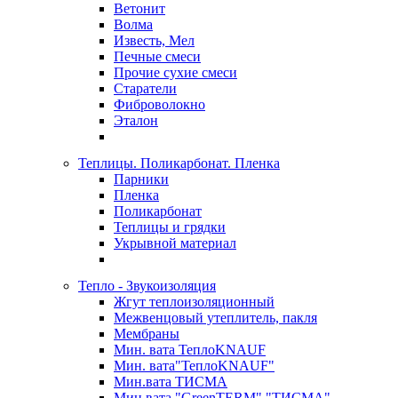
Ветонит
Волма
Известь, Мел
Печные смеси
Прочие сухие смеси
Старатели
Фиброволокно
Эталон
Теплицы. Поликарбонат. Пленка
Парники
Пленка
Поликарбонат
Теплицы и грядки
Укрывной материал
Тепло - Звукоизоляция
Жгут теплоизоляционный
Межвенцовый утеплитель, пакля
Мембраны
Мин. вата ТеплоKNAUF
Мин. вата"ТеплоKNAUF"
Мин.вата ТИСМА
Мин.вата "GreenTERM" "ТИСМА"