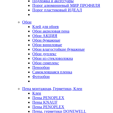
Подложка и аксессуары
Порог алюминиевый МИР ПРОФИЛЯ
Порог пластиковый ИДЕАЛ
Обои
Клей для обоев
Обои акриловая пена
Обои АКЦИЯ
Обои бумажные
Обои виниловые
Обои влагостойкие бумажные
Обои дуплекс
Обои из стекловолокна
Обои симплекс
Пенообои
Самоклеящаяся пленка
Фотообои
Пена монтажная, Герметики, Клеи
Клеи
Пены PENOPLEX
Пены KNAUF
Пены PENOPLEX
Пены, герметики DONEWELL