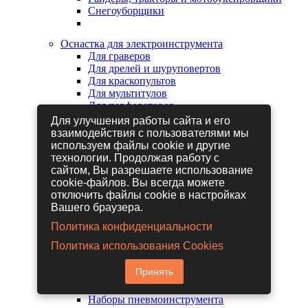
Снегоуборщики
Оснастка для электроинструмента
Для граверов
Для дрелей и шуруповертов
Для краскопультов
Для мультитулов
Для перфораторов
Для сабельных пил
Для улучшения работы сайта и его
Для строительных фенов
взаимодействия с пользователями мы
Для фрезеров
используем файлы cookie и другие
Для шлифовальных машин
технологии. Продолжая работу с
Для электрических лобзиков
сайтом, Вы разрешаете использование
Для электрических ножниц
cookie-файлов. Вы всегда можете
Для электрических пил
отключить файлы cookie в настройках
Для электрических рубанков
Вашего браузера.
Политика конфиденциальности
Пневмоинструмент
Политика использования Cookies
Гайковерты пневматические
Дрели пневматические
Принять
Другие пневмоинструменты
Заклепочники пневматические
Наборы пневмоинструмента