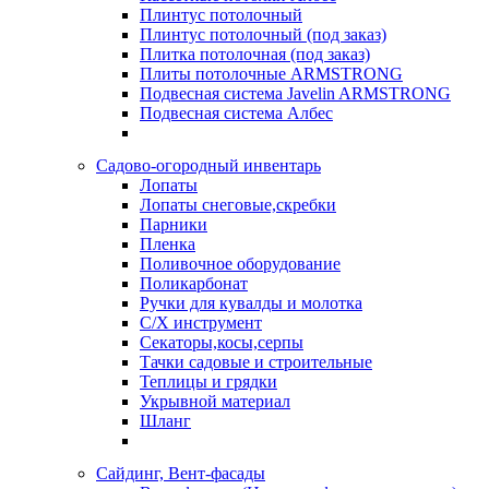
Плинтус потолочный
Плинтус потолочный (под заказ)
Плитка потолочная (под заказ)
Плиты потолочные ARMSTRONG
Подвесная система Javelin ARMSTRONG
Подвесная система Албес
Садово-огородный инвентарь
Лопаты
Лопаты снеговые,скребки
Парники
Пленка
Поливочное оборудование
Поликарбонат
Ручки для кувалды и молотка
С/Х инструмент
Секаторы,косы,серпы
Тачки садовые и строительные
Теплицы и грядки
Укрывной материал
Шланг
Сайдинг, Вент-фасады