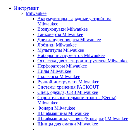
Инструмент
Milwaukee
Аккумуляторы, зарядные устройства
Milwaukee
Воздуходувки Milwaukee
Гайковерты Milwaukee
Дрели-шуруповерты Milwaukee
Лобзики Milwaukee
Мультитулы Milwaukee
Наборы инструментов Milwaukee
Оснастка для электроинструмента Milwaukee
Перфораторы Milwaukee
Пилы Milwaukee
Пылесосы Milwaukee
Ручной инструмент Milwaukee
Системы хранения PACKOUT
Спец. одежда, СИЗ Milwaukee
Строительные термопистолеты (Фены)
Milwaukee
Фонари Milwaukee
Шлифмашины Milwaukee
Шлифмашины угловые(Болгарки) Milwaukee
Щипцы для смазки Milwaukee