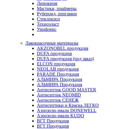
Линокром
Мастики, праймеры
Рубероид, пергамин
Стеклоизол
Техноэласт
Унифлекс
Лакокрасочные материалы
AKZONOBEL продукция
DUFA продукция
DUFA продукция (под заказ)
ELCON продукция
NEOLAB продукция
PARADE Продукция
АЛЬМИРА Продукция
АЛЬМИРА Продукция
Антисептик GOOD MASTER
Антисептик NEOMID
Антисептик СЕНЕЖ
Антисептики и Краска ЛЕГКО
Аэрозоли-эмали DONEWELL
Аэрозоли-эмали KUDO
ВГТ Продукция
ВГТ Продукция