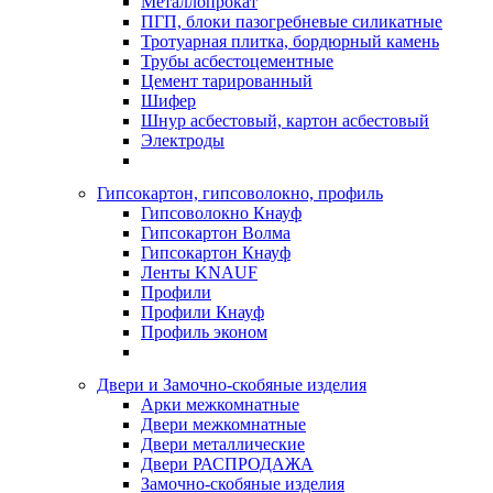
Металлопрокат
ПГП, блоки пазогребневые силикатные
Тротуарная плитка, бордюрный камень
Трубы асбестоцементные
Цемент тарированный
Шифер
Шнур асбестовый, картон асбестовый
Электроды
Гипсокартон, гипсоволокно, профиль
Гипсоволокно Кнауф
Гипсокартон Волма
Гипсокартон Кнауф
Ленты KNAUF
Профили
Профили Кнауф
Профиль эконом
Двери и Замочно-скобяные изделия
Арки межкомнатные
Двери межкомнатные
Двери металлические
Двери РАСПРОДАЖА
Замочно-скобяные изделия