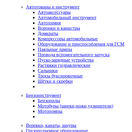
Автотовары и инструмент
Автоаксессуары
Автомобильный инструмент
Автохимия
Воронки и канистры
Домкраты
Компрессоры автомобильные
Оборудование и приспособления для ГСМ
Паяльные лампы
Провода вспомогательного запуска
Пуско-зарядные устройства
Растяжки гидравлические
Сальники
Тросы буксировочные
Щётки и скребки
Бензоинструмент
Бензопилы
Мотобуры (шнеки,ножи,удлинители)
Мотопомпы
Веревки, канаты, шнуры
Грузоподъемное оборудование