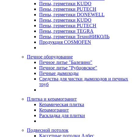
Пены, герметики KUDO
Пены, герметики PUTECH
Пены, герметики DONEWELL
Пены, герметики KUDO
Пены, герметики PUTECH
Пены, герметики TEGRA
Пены, герметики ТехноНИКОЛЬ
Продукция COSMOFEN
Печное оборудование
Печное литье "Балезино"
Печное литье "Рубцовское"
Печные дымоходы
Средства для чистки дымоходов и печных
труб
Плитка и керамогранит
Керамическая плитка
Керамогранит
Раскладка для плитки
Подвесной потолок
Кассетные потолки Албес