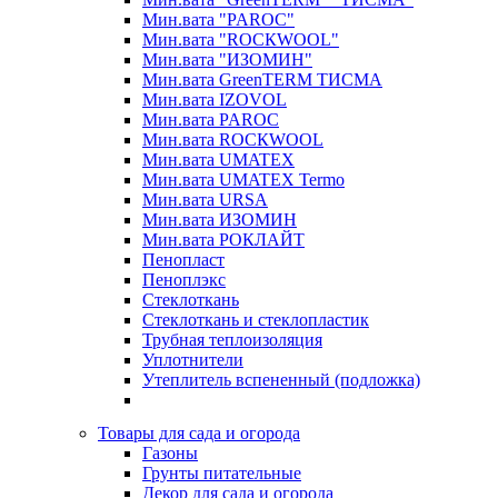
Мин.вата "PAROC"
Мин.вата "ROCКWOOL"
Мин.вата "ИЗОМИН"
Мин.вата GreenTERM ТИСМА
Мин.вата IZOVOL
Мин.вата PAROC
Мин.вата ROCКWOOL
Мин.вата UMATEX
Мин.вата UMATEX Termo
Мин.вата URSA
Мин.вата ИЗОМИН
Мин.вата РОКЛАЙТ
Пенопласт
Пеноплэкс
Стеклоткань
Стеклоткань и стеклопластик
Трубная теплоизоляция
Уплотнители
Утеплитель вспененный (подложка)
Товары для сада и огорода
Газоны
Грунты питательные
Декор для сада и огорода