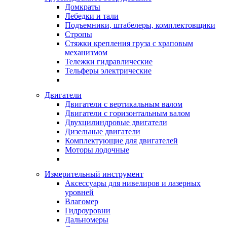
Домкраты
Лебедки и тали
Подъемники, штабелеры, комплектовщики
Стропы
Стяжки крепления груза с храповым
механизмом
Тележки гидравлические
Тельферы электрические
Двигатели
Двигатели с вертикальным валом
Двигатели с горизонтальным валом
Двухцилиндровые двигатели
Дизельные двигатели
Комплектующие для двигателей
Моторы лодочные
Измерительный инструмент
Аксессуары для нивелиров и лазерных
уровней
Влагомер
Гидроуровни
Дальномеры