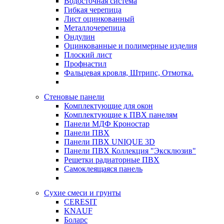
Водосточная система
Гибкая черепица
Лист оцинкованный
Металлочерепица
Ондулин
Оцинкованные и полимерные изделия
Плоский лист
Профнастил
Фальцевая кровля, Штрипс, Отмотка.
Стеновые панели
Комплектующие для окон
Комплектующие к ПВХ панелям
Панели МДФ Кроностар
Панели ПВХ
Панели ПВХ UNIQUE 3D
Панели ПВХ Коллекция "Эксклюзив"
Решетки радиаторные ПВХ
Самоклеящаяся панель
Сухие смеси и грунты
CERESIT
KNAUF
Боларс