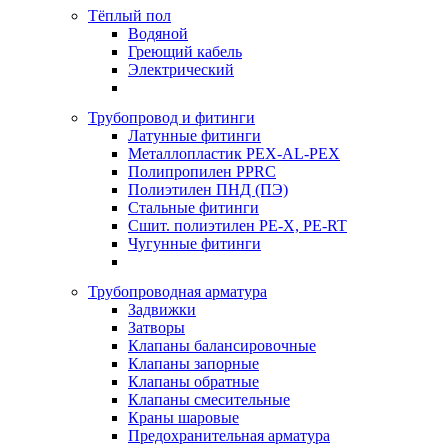
Тёплый пол
Водяной
Греющий кабель
Электрический
Трубопровод и фитинги
Латунные фитинги
Металлопластик PEX-AL-PEX
Полипропилен PPRC
Полиэтилен ПНД (ПЭ)
Стальные фитинги
Сшит. полиэтилен PE-X, PE-RT
Чугунные фитинги
Трубопроводная арматура
Задвижки
Затворы
Клапаны балансировочные
Клапаны запорные
Клапаны обратные
Клапаны смесительные
Краны шаровые
Предохранительная арматура