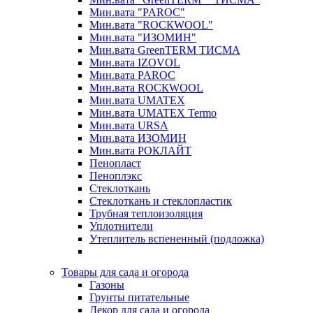
Мин.вата "PAROC"
Мин.вата "ROCКWOOL"
Мин.вата "ИЗОМИН"
Мин.вата GreenTERM ТИСМА
Мин.вата IZOVOL
Мин.вата PAROC
Мин.вата ROCКWOOL
Мин.вата UMATEX
Мин.вата UMATEX Termo
Мин.вата URSA
Мин.вата ИЗОМИН
Мин.вата РОКЛАЙТ
Пенопласт
Пеноплэкс
Стеклоткань
Стеклоткань и стеклопластик
Трубная теплоизоляция
Уплотнители
Утеплитель вспененный (подложка)
Товары для сада и огорода
Газоны
Грунты питательные
Декор для сада и огорода