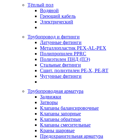
Тёплый пол
Водяной
Греющий кабель
Электрический
Трубопровод и фитинги
Латунные фитинги
Металлопластик PEX-AL-PEX
Полипропилен PPRC
Полиэтилен ПНД (ПЭ)
Стальные фитинги
Сшит. полиэтилен PE-X, PE-RT
Чугунные фитинги
Трубопроводная арматура
Задвижки
Затворы
Клапаны балансировочные
Клапаны запорные
Клапаны обратные
Клапаны смесительные
Краны шаровые
Предохранительная арматура