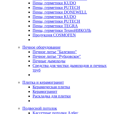
Пены, герметики KUDO
Пены, герметики PUTECH
Пены, герметики DONEWELL
Пены, герметики KUDO
Пены, герметики PUTECH
Пены, герметики TEGRA
Пены, герметики ТехноНИКОЛЬ
Продукция COSMOFEN
Печное оборудование
Печное литье "Балезино"
Печное литье "Рубцовское"
Печные дымоходы
Средства для чистки дымоходов и печных
труб
Плитка и керамогранит
Керамическая плитка
Керамогранит
Раскладка для плитки
Подвесной потолок
Кассетные потолки Албес