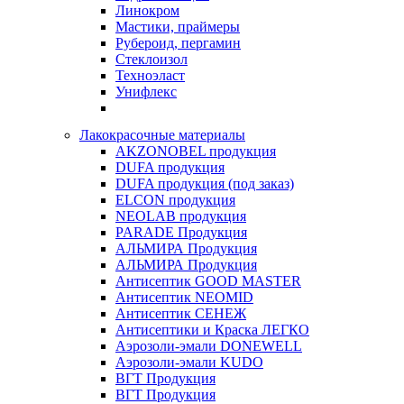
Линокром
Мастики, праймеры
Рубероид, пергамин
Стеклоизол
Техноэласт
Унифлекс
Лакокрасочные материалы
AKZONOBEL продукция
DUFA продукция
DUFA продукция (под заказ)
ELCON продукция
NEOLAB продукция
PARADE Продукция
АЛЬМИРА Продукция
АЛЬМИРА Продукция
Антисептик GOOD MASTER
Антисептик NEOMID
Антисептик СЕНЕЖ
Антисептики и Краска ЛЕГКО
Аэрозоли-эмали DONEWELL
Аэрозоли-эмали KUDO
ВГТ Продукция
ВГТ Продукция