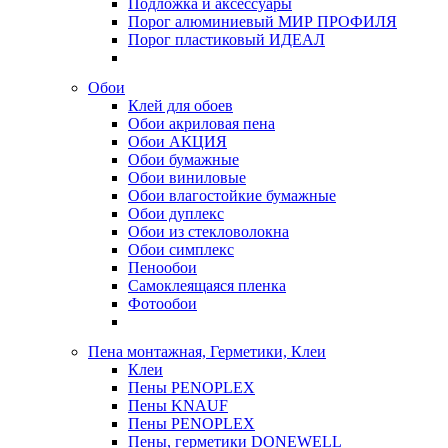
Подложка и аксессуары
Порог алюминиевый МИР ПРОФИЛЯ
Порог пластиковый ИДЕАЛ
Обои
Клей для обоев
Обои акриловая пена
Обои АКЦИЯ
Обои бумажные
Обои виниловые
Обои влагостойкие бумажные
Обои дуплекс
Обои из стекловолокна
Обои симплекс
Пенообои
Самоклеящаяся пленка
Фотообои
Пена монтажная, Герметики, Клеи
Клеи
Пены PENOPLEX
Пены KNAUF
Пены PENOPLEX
Пены, герметики DONEWELL