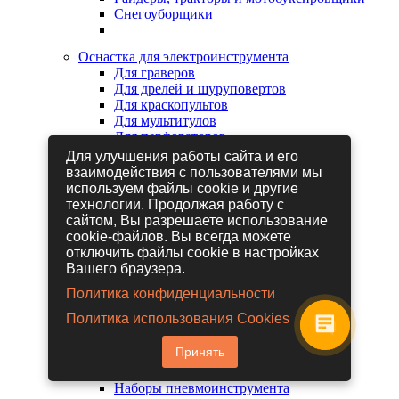
Снегоуборщики
Оснастка для электроинструмента
Для граверов
Для дрелей и шуруповертов
Для краскопультов
Для мультитулов
Для перфораторов
Для сабельных пил
Для улучшения работы сайта и его
Для строительных фенов
взаимодействия с пользователями мы
Для фрезеров
используем файлы cookie и другие
Для шлифовальных машин
технологии. Продолжая работу с
Для электрических лобзиков
сайтом, Вы разрешаете использование
Для электрических ножниц
cookie-файлов. Вы всегда можете
Для электрических пил
отключить файлы cookie в настройках
Для электрических рубанков
Вашего браузера.
Политика конфиденциальности
Пневмоинструмент
Политика использования Cookies
Гайковерты пневматические
Дрели пневматические
Принять
Другие пневмоинструменты
Заклепочники пневматические
Наборы пневмоинструмента