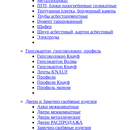
Металлопрокат
ПГП, блоки пазогребневые силикатные
Тротуарная плитка, бордюрный камень
Трубы асбестоцементные
Цемент тарированный
Шифер
Шнур асбестовый, картон асбестовый
Электроды
Гипсокартон, гипсоволокно, профиль
Гипсоволокно Кнауф
Гипсокартон Волма
Гипсокартон Кнауф
Ленты KNAUF
Профили
Профили Кнауф
Профиль эконом
Двери и Замочно-скобяные изделия
Арки межкомнатные
Двери межкомнатные
Двери металлические
Двери РАСПРОДАЖА
Замочно-скобяные изделия