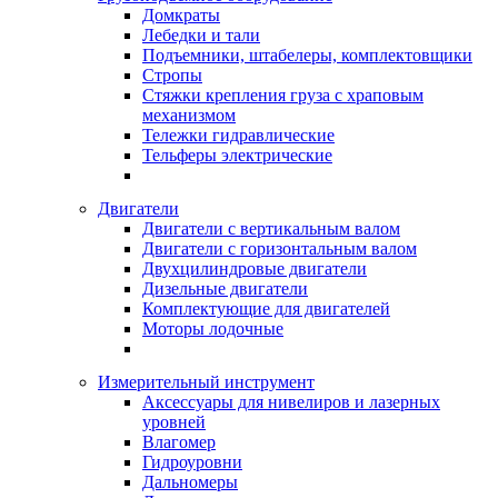
Домкраты
Лебедки и тали
Подъемники, штабелеры, комплектовщики
Стропы
Стяжки крепления груза с храповым
механизмом
Тележки гидравлические
Тельферы электрические
Двигатели
Двигатели с вертикальным валом
Двигатели с горизонтальным валом
Двухцилиндровые двигатели
Дизельные двигатели
Комплектующие для двигателей
Моторы лодочные
Измерительный инструмент
Аксессуары для нивелиров и лазерных
уровней
Влагомер
Гидроуровни
Дальномеры