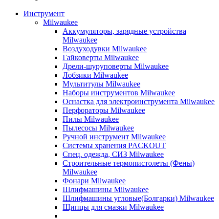
Инструмент
Milwaukee
Аккумуляторы, зарядные устройства
Milwaukee
Воздуходувки Milwaukee
Гайковерты Milwaukee
Дрели-шуруповерты Milwaukee
Лобзики Milwaukee
Мультитулы Milwaukee
Наборы инструментов Milwaukee
Оснастка для электроинструмента Milwaukee
Перфораторы Milwaukee
Пилы Milwaukee
Пылесосы Milwaukee
Ручной инструмент Milwaukee
Системы хранения PACKOUT
Спец. одежда, СИЗ Milwaukee
Строительные термопистолеты (Фены)
Milwaukee
Фонари Milwaukee
Шлифмашины Milwaukee
Шлифмашины угловые(Болгарки) Milwaukee
Щипцы для смазки Milwaukee