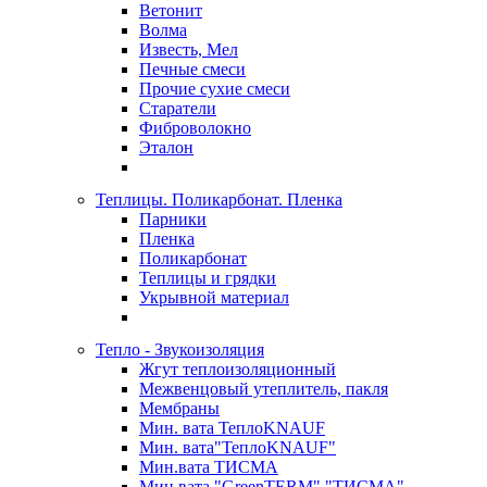
Ветонит
Волма
Известь, Мел
Печные смеси
Прочие сухие смеси
Старатели
Фиброволокно
Эталон
Теплицы. Поликарбонат. Пленка
Парники
Пленка
Поликарбонат
Теплицы и грядки
Укрывной материал
Тепло - Звукоизоляция
Жгут теплоизоляционный
Межвенцовый утеплитель, пакля
Мембраны
Мин. вата ТеплоKNAUF
Мин. вата"ТеплоKNAUF"
Мин.вата ТИСМА
Мин.вата "GreenTERM" "ТИСМА"