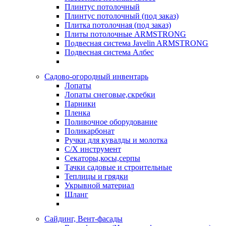
Плинтус потолочный
Плинтус потолочный (под заказ)
Плитка потолочная (под заказ)
Плиты потолочные ARMSTRONG
Подвесная система Javelin ARMSTRONG
Подвесная система Албес
Садово-огородный инвентарь
Лопаты
Лопаты снеговые,скребки
Парники
Пленка
Поливочное оборудование
Поликарбонат
Ручки для кувалды и молотка
С/Х инструмент
Секаторы,косы,серпы
Тачки садовые и строительные
Теплицы и грядки
Укрывной материал
Шланг
Сайдинг, Вент-фасады