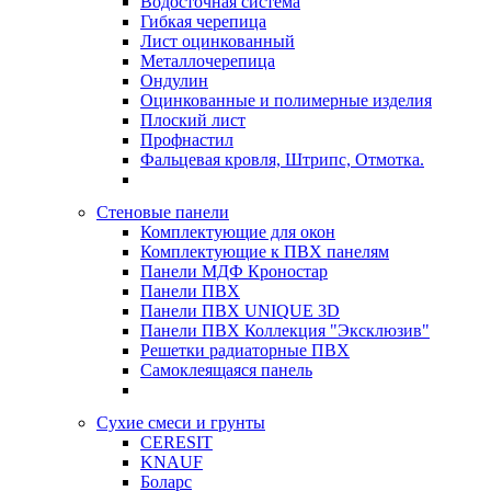
Водосточная система
Гибкая черепица
Лист оцинкованный
Металлочерепица
Ондулин
Оцинкованные и полимерные изделия
Плоский лист
Профнастил
Фальцевая кровля, Штрипс, Отмотка.
Стеновые панели
Комплектующие для окон
Комплектующие к ПВХ панелям
Панели МДФ Кроностар
Панели ПВХ
Панели ПВХ UNIQUE 3D
Панели ПВХ Коллекция "Эксклюзив"
Решетки радиаторные ПВХ
Самоклеящаяся панель
Сухие смеси и грунты
CERESIT
KNAUF
Боларс