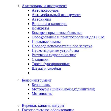
Автотовары и инструмент
Автоаксессуары
Автомобильный инструмент
Автохимия
Воронки и канистры
Домкраты
Компрессоры автомобильные
Оборудование и приспособления для ГСМ
Паяльные лампы
Провода вспомогательного запуска
Пуско-зарядные устройства
Растяжки гидравлические
Сальники
Тросы буксировочные
Щётки и скребки
Бензоинструмент
Бензопилы
Мотобуры (шнеки,ножи,удлинители)
Мотопомпы
Веревки, канаты, шнуры
Грузоподъемное оборудование