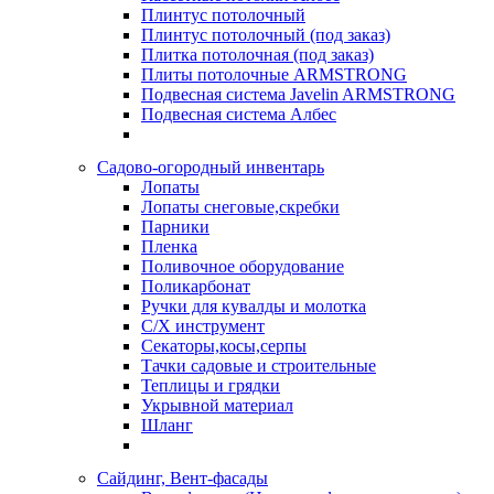
Плинтус потолочный
Плинтус потолочный (под заказ)
Плитка потолочная (под заказ)
Плиты потолочные ARMSTRONG
Подвесная система Javelin ARMSTRONG
Подвесная система Албес
Садово-огородный инвентарь
Лопаты
Лопаты снеговые,скребки
Парники
Пленка
Поливочное оборудование
Поликарбонат
Ручки для кувалды и молотка
С/Х инструмент
Секаторы,косы,серпы
Тачки садовые и строительные
Теплицы и грядки
Укрывной материал
Шланг
Сайдинг, Вент-фасады