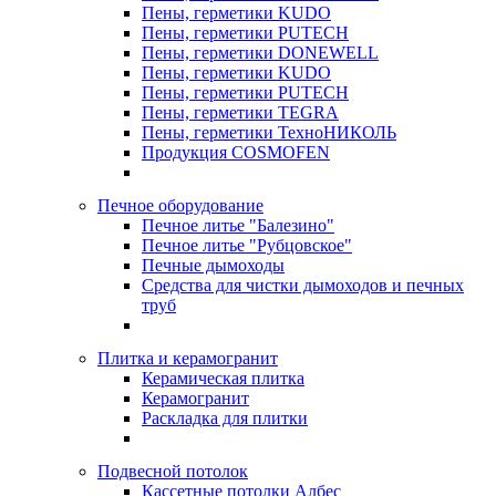
Пены, герметики KUDO
Пены, герметики PUTECH
Пены, герметики DONEWELL
Пены, герметики KUDO
Пены, герметики PUTECH
Пены, герметики TEGRA
Пены, герметики ТехноНИКОЛЬ
Продукция COSMOFEN
Печное оборудование
Печное литье "Балезино"
Печное литье "Рубцовское"
Печные дымоходы
Средства для чистки дымоходов и печных
труб
Плитка и керамогранит
Керамическая плитка
Керамогранит
Раскладка для плитки
Подвесной потолок
Кассетные потолки Албес