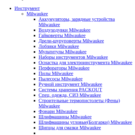
Инструмент
Milwaukee
Аккумуляторы, зарядные устройства
Milwaukee
Воздуходувки Milwaukee
Гайковерты Milwaukee
Дрели-шуруповерты Milwaukee
Лобзики Milwaukee
Мультитулы Milwaukee
Наборы инструментов Milwaukee
Оснастка для электроинструмента Milwaukee
Перфораторы Milwaukee
Пилы Milwaukee
Пылесосы Milwaukee
Ручной инструмент Milwaukee
Системы хранения PACKOUT
Спец. одежда, СИЗ Milwaukee
Строительные термопистолеты (Фены)
Milwaukee
Фонари Milwaukee
Шлифмашины Milwaukee
Шлифмашины угловые(Болгарки) Milwaukee
Щипцы для смазки Milwaukee