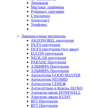
Линокром
Мастики, праймеры
Рубероид, пергамин
Стеклоизол
Техноэласт
Унифлекс
Лакокрасочные материалы
AKZONOBEL продукция
DUFA продукция
DUFA продукция (под заказ)
ELCON продукция
NEOLAB продукция
PARADE Продукция
АЛЬМИРА Продукция
АЛЬМИРА Продукция
Антисептик GOOD MASTER
Антисептик NEOMID
Антисептик СЕНЕЖ
Антисептики и Краска ЛЕГКО
Аэрозоли-эмали DONEWELL
Аэрозоли-эмали KUDO
ВГТ Продукция
ВГТ Продукция