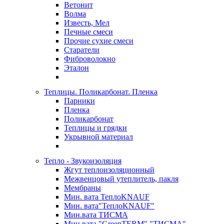
Ветонит
Волма
Известь, Мел
Печные смеси
Прочие сухие смеси
Старатели
Фиброволокно
Эталон
Теплицы. Поликарбонат. Пленка
Парники
Пленка
Поликарбонат
Теплицы и грядки
Укрывной материал
Тепло - Звукоизоляция
Жгут теплоизоляционный
Межвенцовый утеплитель, пакля
Мембраны
Мин. вата ТеплоKNAUF
Мин. вата"ТеплоKNAUF"
Мин.вата ТИСМА
Мин.вата "GreenTERM" "ТИСМА"