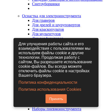
Снегоуборщики
Оснастка для электроинструмента
Для граверов
Для дрелей и шуруповертов
Для краскопультов
Для мультитулов
Для перфораторов
Для сабельных пил
Для улучшения работы сайта и его
Для строительных фенов
взаимодействия с пользователями мы
Для фрезеров
используем файлы cookie и другие
Для шлифовальных машин
технологии. Продолжая работу с
Для электрических лобзиков
сайтом, Вы разрешаете использование
Для электрических ножниц
cookie-файлов. Вы всегда можете
Для электрических пил
отключить файлы cookie в настройках
Для электрических рубанков
Вашего браузера.
Политика конфиденциальности
Пневмоинструмент
Политика использования Cookies
Гайковерты пневматические
Дрели пневматические
Принять
Другие пневмоинструменты
Заклепочники пневматические
Наборы пневмоинструмента