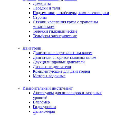
Домкраты
Лебедки и тали
Подъемники, штабелеры, комплектовщики
Стропы
Стяжки крепления груза с храповым
механизмом
Тележки гидравлические
Тельферы электрические
Двигатели
Двигатели с вертикальным валом
Двигатели с горизонтальным валом
Двухцилиндровые двигатели
Дизельные двигатели
Комплектующие для двигателей
Моторы лодочные
Измерительный инструмент
Аксессуары для нивелиров и лазерных
уровней
Влагомер
Гидроуровни
Дальномеры