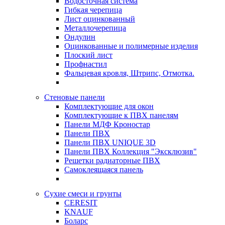
Водосточная система
Гибкая черепица
Лист оцинкованный
Металлочерепица
Ондулин
Оцинкованные и полимерные изделия
Плоский лист
Профнастил
Фальцевая кровля, Штрипс, Отмотка.
Стеновые панели
Комплектующие для окон
Комплектующие к ПВХ панелям
Панели МДФ Кроностар
Панели ПВХ
Панели ПВХ UNIQUE 3D
Панели ПВХ Коллекция "Эксклюзив"
Решетки радиаторные ПВХ
Самоклеящаяся панель
Сухие смеси и грунты
CERESIT
KNAUF
Боларс