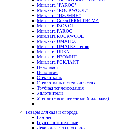
Мин.вата "PAROC"
Мин.вата "ROCКWOOL"
Мин.вата "ИЗОМИН"
Мин.вата GreenTERM ТИСМА
Мин.вата IZOVOL
Мин.вата PAROC
Мин.вата ROCКWOOL
Мин.вата UMATEX
Мин.вата UMATEX Termo
Мин.вата URSA
Мин.вата ИЗОМИН
Мин.вата РОКЛАЙТ
Пенопласт
Пеноплэкс
Стеклоткань
Стеклоткань и стеклопластик
Трубная теплоизоляция
Уплотнители
Утеплитель вспененный (подложка)
Товары для сада и огорода
Газоны
Грунты питательные
Декор для сада и огорода