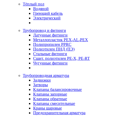
Тёплый пол
Водяной
Греющий кабель
Электрический
Трубопровод и фитинги
Латунные фитинги
Металлопластик PEX-AL-PEX
Полипропилен PPRC
Полиэтилен ПНД (ПЭ)
Стальные фитинги
Сшит. полиэтилен PE-X, PE-RT
Чугунные фитинги
Трубопроводная арматура
Задвижки
Затворы
Клапаны балансировочные
Клапаны запорные
Клапаны обратные
Клапаны смесительные
Краны шаровые
Предохранительная арматура