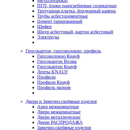
Металлопрокат
ПГП, блоки пазогребневые силикатные
Тротуарная плитка, бордюрный камень
Трубы асбестоцементные
Цемент тарированный
Шифер
Шнур асбестовый, картон асбестовый
Электроды
Гипсокартон, гипсоволокно, профиль
Гипсоволокно Кнауф
Гипсокартон Волма
Гипсокартон Кнауф
Ленты KNAUF
Профили
Профили Кнауф
Профиль эконом
Двери и Замочно-скобяные изделия
Арки межкомнатные
Двери межкомнатные
Двери металлические
Двери РАСПРОДАЖА
Замочно-скобяные изделия