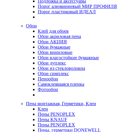
Подложка и аксессуары
Порог алюминиевый МИР ПРОФИЛЯ
Порог пластиковый ИДЕАЛ
Обои
Клей для обоев
Обои акриловая пена
Обои АКЦИЯ
Обои бумажные
Обои виниловые
Обои влагостойкие бумажные
Обои дуплекс
Обои из стекловолокна
Обои симплекс
Пенообои
Самоклеящаяся пленка
Фотообои
Пена монтажная, Герметики, Клеи
Клеи
Пены PENOPLEX
Пены KNAUF
Пены PENOPLEX
Пены, герметики DONEWELL