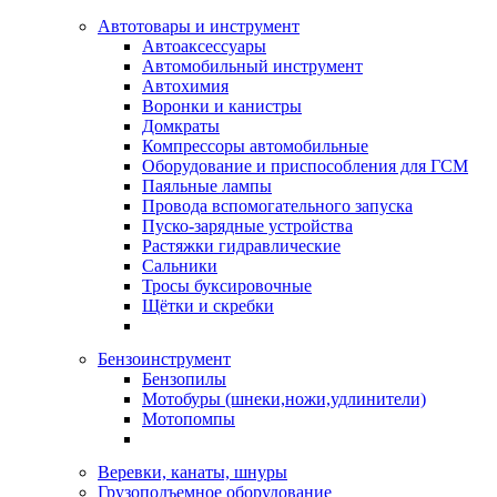
Автотовары и инструмент
Автоаксессуары
Автомобильный инструмент
Автохимия
Воронки и канистры
Домкраты
Компрессоры автомобильные
Оборудование и приспособления для ГСМ
Паяльные лампы
Провода вспомогательного запуска
Пуско-зарядные устройства
Растяжки гидравлические
Сальники
Тросы буксировочные
Щётки и скребки
Бензоинструмент
Бензопилы
Мотобуры (шнеки,ножи,удлинители)
Мотопомпы
Веревки, канаты, шнуры
Грузоподъемное оборудование