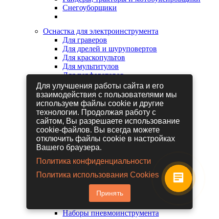
Снегоуборщики
Оснастка для электроинструмента
Для граверов
Для дрелей и шуруповертов
Для краскопультов
Для мультитулов
Для перфораторов
Для сабельных пил
Для улучшения работы сайта и его
Для строительных фенов
взаимодействия с пользователями мы
Для фрезеров
используем файлы cookie и другие
Для шлифовальных машин
технологии. Продолжая работу с
Для электрических лобзиков
сайтом, Вы разрешаете использование
Для электрических ножниц
cookie-файлов. Вы всегда можете
Для электрических пил
отключить файлы cookie в настройках
Для электрических рубанков
Вашего браузера.
Политика конфиденциальности
Пневмоинструмент
Политика использования Cookies
Гайковерты пневматические
Дрели пневматические
Принять
Другие пневмоинструменты
Заклепочники пневматические
Наборы пневмоинструмента