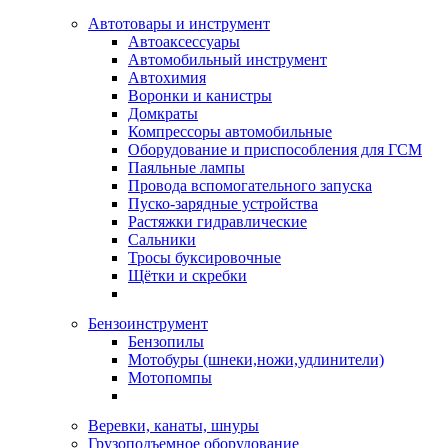
Автотовары и инструмент
Автоаксессуары
Автомобильный инструмент
Автохимия
Воронки и канистры
Домкраты
Компрессоры автомобильные
Оборудование и приспособления для ГСМ
Паяльные лампы
Провода вспомогательного запуска
Пуско-зарядные устройства
Растяжки гидравлические
Сальники
Тросы буксировочные
Щётки и скребки
Бензоинструмент
Бензопилы
Мотобуры (шнеки,ножи,удлинители)
Мотопомпы
Веревки, канаты, шнуры
Грузоподъемное оборудование