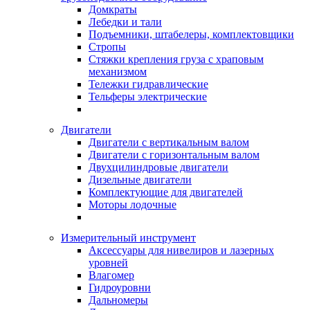
Домкраты
Лебедки и тали
Подъемники, штабелеры, комплектовщики
Стропы
Стяжки крепления груза с храповым
механизмом
Тележки гидравлические
Тельферы электрические
Двигатели
Двигатели с вертикальным валом
Двигатели с горизонтальным валом
Двухцилиндровые двигатели
Дизельные двигатели
Комплектующие для двигателей
Моторы лодочные
Измерительный инструмент
Аксессуары для нивелиров и лазерных
уровней
Влагомер
Гидроуровни
Дальномеры