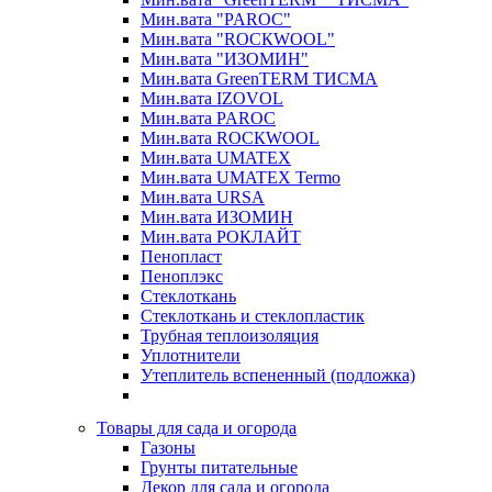
Мин.вата "PAROC"
Мин.вата "ROCКWOOL"
Мин.вата "ИЗОМИН"
Мин.вата GreenTERM ТИСМА
Мин.вата IZOVOL
Мин.вата PAROC
Мин.вата ROCКWOOL
Мин.вата UMATEX
Мин.вата UMATEX Termo
Мин.вата URSA
Мин.вата ИЗОМИН
Мин.вата РОКЛАЙТ
Пенопласт
Пеноплэкс
Стеклоткань
Стеклоткань и стеклопластик
Трубная теплоизоляция
Уплотнители
Утеплитель вспененный (подложка)
Товары для сада и огорода
Газоны
Грунты питательные
Декор для сада и огорода