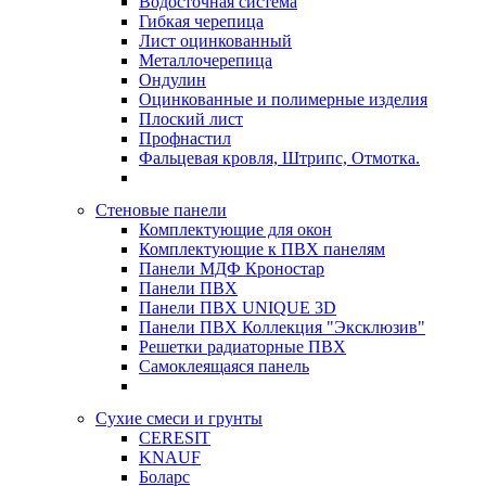
Водосточная система
Гибкая черепица
Лист оцинкованный
Металлочерепица
Ондулин
Оцинкованные и полимерные изделия
Плоский лист
Профнастил
Фальцевая кровля, Штрипс, Отмотка.
Стеновые панели
Комплектующие для окон
Комплектующие к ПВХ панелям
Панели МДФ Кроностар
Панели ПВХ
Панели ПВХ UNIQUE 3D
Панели ПВХ Коллекция "Эксклюзив"
Решетки радиаторные ПВХ
Самоклеящаяся панель
Сухие смеси и грунты
CERESIT
KNAUF
Боларс