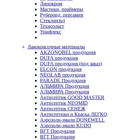
Линокром
Мастики, праймеры
Рубероид, пергамин
Стеклоизол
Техноэласт
Унифлекс
Лакокрасочные материалы
AKZONOBEL продукция
DUFA продукция
DUFA продукция (под заказ)
ELCON продукция
NEOLAB продукция
PARADE Продукция
АЛЬМИРА Продукция
АЛЬМИРА Продукция
Антисептик GOOD MASTER
Антисептик NEOMID
Антисептик СЕНЕЖ
Антисептики и Краска ЛЕГКО
Аэрозоли-эмали DONEWELL
Аэрозоли-эмали KUDO
ВГТ Продукция
ВГТ Продукция