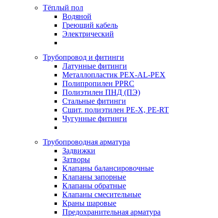
Тёплый пол
Водяной
Греющий кабель
Электрический
Трубопровод и фитинги
Латунные фитинги
Металлопластик PEX-AL-PEX
Полипропилен PPRC
Полиэтилен ПНД (ПЭ)
Стальные фитинги
Сшит. полиэтилен PE-X, PE-RT
Чугунные фитинги
Трубопроводная арматура
Задвижки
Затворы
Клапаны балансировочные
Клапаны запорные
Клапаны обратные
Клапаны смесительные
Краны шаровые
Предохранительная арматура