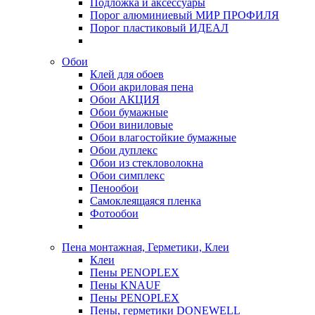
Подложка и аксессуары
Порог алюминиевый МИР ПРОФИЛЯ
Порог пластиковый ИДЕАЛ
Обои
Клей для обоев
Обои акриловая пена
Обои АКЦИЯ
Обои бумажные
Обои виниловые
Обои влагостойкие бумажные
Обои дуплекс
Обои из стекловолокна
Обои симплекс
Пенообои
Самоклеящаяся пленка
Фотообои
Пена монтажная, Герметики, Клеи
Клеи
Пены PENOPLEX
Пены KNAUF
Пены PENOPLEX
Пены, герметики DONEWELL