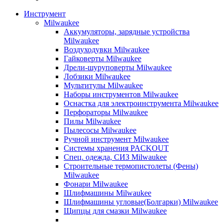
Инструмент
Milwaukee
Аккумуляторы, зарядные устройства
Milwaukee
Воздуходувки Milwaukee
Гайковерты Milwaukee
Дрели-шуруповерты Milwaukee
Лобзики Milwaukee
Мультитулы Milwaukee
Наборы инструментов Milwaukee
Оснастка для электроинструмента Milwaukee
Перфораторы Milwaukee
Пилы Milwaukee
Пылесосы Milwaukee
Ручной инструмент Milwaukee
Системы хранения PACKOUT
Спец. одежда, СИЗ Milwaukee
Строительные термопистолеты (Фены)
Milwaukee
Фонари Milwaukee
Шлифмашины Milwaukee
Шлифмашины угловые(Болгарки) Milwaukee
Щипцы для смазки Milwaukee