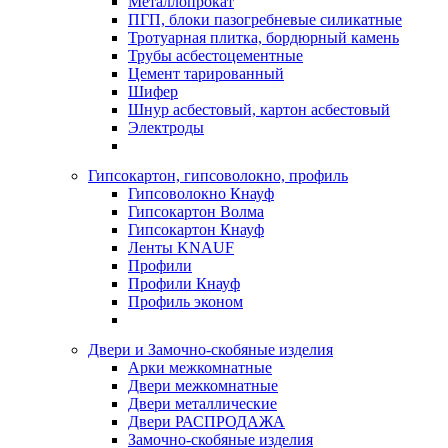
Металлопрокат
ПГП, блоки пазогребневые силикатные
Тротуарная плитка, бордюрный камень
Трубы асбестоцементные
Цемент тарированный
Шифер
Шнур асбестовый, картон асбестовый
Электроды
Гипсокартон, гипсоволокно, профиль
Гипсоволокно Кнауф
Гипсокартон Волма
Гипсокартон Кнауф
Ленты KNAUF
Профили
Профили Кнауф
Профиль эконом
Двери и Замочно-скобяные изделия
Арки межкомнатные
Двери межкомнатные
Двери металлические
Двери РАСПРОДАЖА
Замочно-скобяные изделия