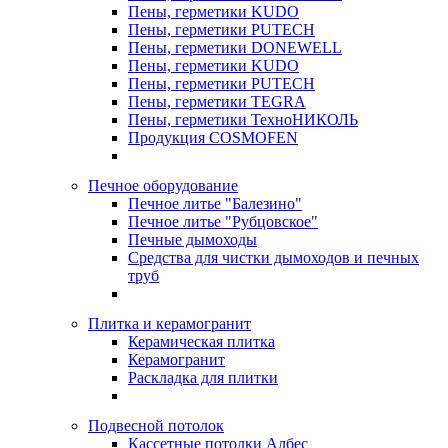
Пены, герметики KUDO
Пены, герметики PUTECH
Пены, герметики DONEWELL
Пены, герметики KUDO
Пены, герметики PUTECH
Пены, герметики TEGRA
Пены, герметики ТехноНИКОЛЬ
Продукция COSMOFEN
Печное оборудование
Печное литье "Балезино"
Печное литье "Рубцовское"
Печные дымоходы
Средства для чистки дымоходов и печных
труб
Плитка и керамогранит
Керамическая плитка
Керамогранит
Раскладка для плитки
Подвесной потолок
Кассетные потолки Албес