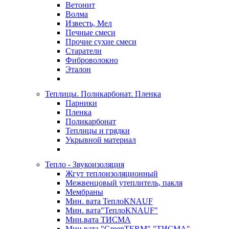
Ветонит
Волма
Известь, Мел
Печные смеси
Прочие сухие смеси
Старатели
Фиброволокно
Эталон
Теплицы. Поликарбонат. Пленка
Парники
Пленка
Поликарбонат
Теплицы и грядки
Укрывной материал
Тепло - Звукоизоляция
Жгут теплоизоляционный
Межвенцовый утеплитель, пакля
Мембраны
Мин. вата ТеплоKNAUF
Мин. вата"ТеплоKNAUF"
Мин.вата ТИСМА
Мин.вата "GreenTERM" "ТИСМА"