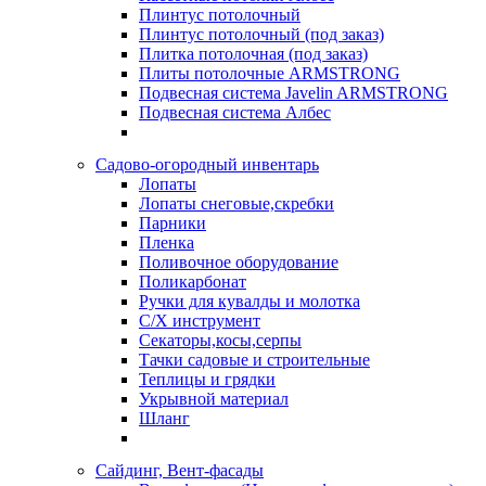
Плинтус потолочный
Плинтус потолочный (под заказ)
Плитка потолочная (под заказ)
Плиты потолочные ARMSTRONG
Подвесная система Javelin ARMSTRONG
Подвесная система Албес
Садово-огородный инвентарь
Лопаты
Лопаты снеговые,скребки
Парники
Пленка
Поливочное оборудование
Поликарбонат
Ручки для кувалды и молотка
С/Х инструмент
Секаторы,косы,серпы
Тачки садовые и строительные
Теплицы и грядки
Укрывной материал
Шланг
Сайдинг, Вент-фасады