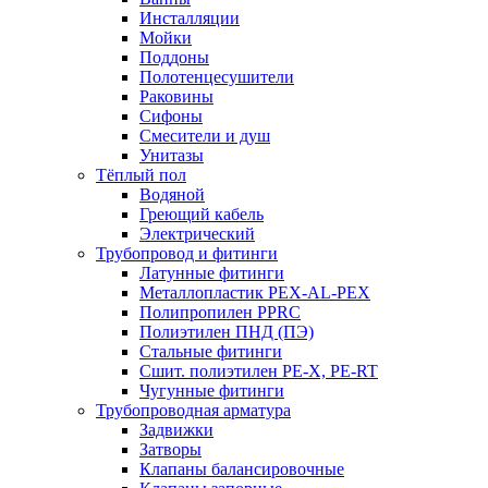
Инсталляции
Мойки
Поддоны
Полотенцесушители
Раковины
Сифоны
Смесители и душ
Унитазы
Тёплый пол
Водяной
Греющий кабель
Электрический
Трубопровод и фитинги
Латунные фитинги
Металлопластик PEX-AL-PEX
Полипропилен PPRC
Полиэтилен ПНД (ПЭ)
Стальные фитинги
Сшит. полиэтилен PE-X, PE-RT
Чугунные фитинги
Трубопроводная арматура
Задвижки
Затворы
Клапаны балансировочные