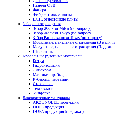
ДСП шпунтованная
Панели OSB
Фанера
Фибролитовые плиты
ЦСП, огнестойкие плиты
Заборы и ограждения
Забор Жалюзи Milan (по запросу)
Забор Жалюзи Tokyo (по запросу)
Забор Ранчо/жалюзи Texas (по запросу)
Модульные, панельные ограждения (В наличи
Модульные, панельные ограждения (Под заказ
Штакетник
Кровельные рулонные материалы
Битум
Гидроизоляция
Линокром
Мастики, праймеры
Рубероид, пергамин
Стеклоизол
Техноэласт
Унифлекс
Лакокрасочные материалы
AKZONOBEL продукция
DUFA продукция
DUFA продукция (под заказ)