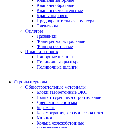
Клапаны запорные
Клапаны обратные
Клапаны смесительные
Краны шаровые
Предохранительная арматура
Элеваторы
Фильтры
Грязевики
Фильтры магистральные
Фильтры сетчатые
Шланги и полив
Напорные шланги
Поливочная арматура
Поливочные шланги
Стройматериалы
Oбщестроительные материалы
Блоки газобетонные ЭКО
Вышки-туры, леса строительные
Дренажные системы
Керамзит
Керамогранит, керамическая плитка
Кирпич
Кольца железобетонные