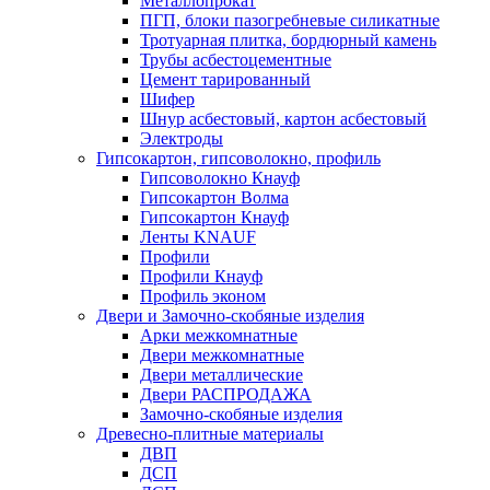
Металлопрокат
ПГП, блоки пазогребневые силикатные
Тротуарная плитка, бордюрный камень
Трубы асбестоцементные
Цемент тарированный
Шифер
Шнур асбестовый, картон асбестовый
Электроды
Гипсокартон, гипсоволокно, профиль
Гипсоволокно Кнауф
Гипсокартон Волма
Гипсокартон Кнауф
Ленты KNAUF
Профили
Профили Кнауф
Профиль эконом
Двери и Замочно-скобяные изделия
Арки межкомнатные
Двери межкомнатные
Двери металлические
Двери РАСПРОДАЖА
Замочно-скобяные изделия
Древесно-плитные материалы
ДВП
ДСП