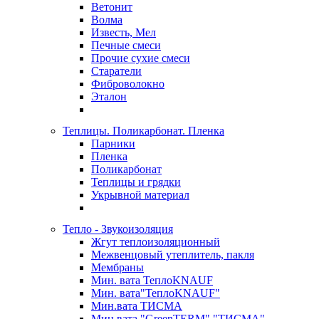
Ветонит
Волма
Известь, Мел
Печные смеси
Прочие сухие смеси
Старатели
Фиброволокно
Эталон
Теплицы. Поликарбонат. Пленка
Парники
Пленка
Поликарбонат
Теплицы и грядки
Укрывной материал
Тепло - Звукоизоляция
Жгут теплоизоляционный
Межвенцовый утеплитель, пакля
Мембраны
Мин. вата ТеплоKNAUF
Мин. вата"ТеплоKNAUF"
Мин.вата ТИСМА
Мин.вата "GreenTERM" "ТИСМА"