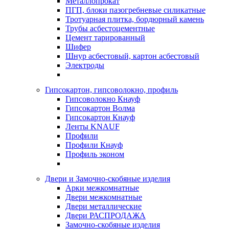
Металлопрокат
ПГП, блоки пазогребневые силикатные
Тротуарная плитка, бордюрный камень
Трубы асбестоцементные
Цемент тарированный
Шифер
Шнур асбестовый, картон асбестовый
Электроды
Гипсокартон, гипсоволокно, профиль
Гипсоволокно Кнауф
Гипсокартон Волма
Гипсокартон Кнауф
Ленты KNAUF
Профили
Профили Кнауф
Профиль эконом
Двери и Замочно-скобяные изделия
Арки межкомнатные
Двери межкомнатные
Двери металлические
Двери РАСПРОДАЖА
Замочно-скобяные изделия