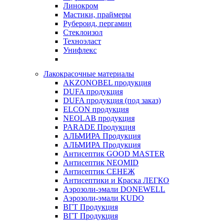
Линокром
Мастики, праймеры
Рубероид, пергамин
Стеклоизол
Техноэласт
Унифлекс
Лакокрасочные материалы
AKZONOBEL продукция
DUFA продукция
DUFA продукция (под заказ)
ELCON продукция
NEOLAB продукция
PARADE Продукция
АЛЬМИРА Продукция
АЛЬМИРА Продукция
Антисептик GOOD MASTER
Антисептик NEOMID
Антисептик СЕНЕЖ
Антисептики и Краска ЛЕГКО
Аэрозоли-эмали DONEWELL
Аэрозоли-эмали KUDO
ВГТ Продукция
ВГТ Продукция