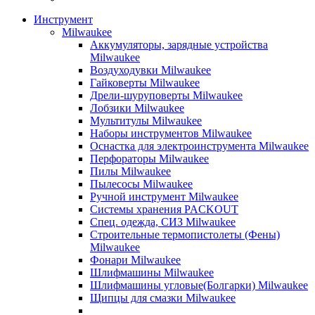
Инструмент
Milwaukee
Аккумуляторы, зарядные устройства
Milwaukee
Воздуходувки Milwaukee
Гайковерты Milwaukee
Дрели-шуруповерты Milwaukee
Лобзики Milwaukee
Мультитулы Milwaukee
Наборы инструментов Milwaukee
Оснастка для электроинструмента Milwaukee
Перфораторы Milwaukee
Пилы Milwaukee
Пылесосы Milwaukee
Ручной инструмент Milwaukee
Системы хранения PACKOUT
Спец. одежда, СИЗ Milwaukee
Строительные термопистолеты (Фены)
Milwaukee
Фонари Milwaukee
Шлифмашины Milwaukee
Шлифмашины угловые(Болгарки) Milwaukee
Щипцы для смазки Milwaukee