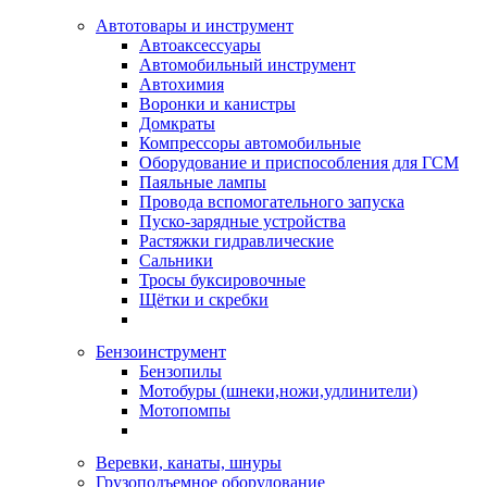
Автотовары и инструмент
Автоаксессуары
Автомобильный инструмент
Автохимия
Воронки и канистры
Домкраты
Компрессоры автомобильные
Оборудование и приспособления для ГСМ
Паяльные лампы
Провода вспомогательного запуска
Пуско-зарядные устройства
Растяжки гидравлические
Сальники
Тросы буксировочные
Щётки и скребки
Бензоинструмент
Бензопилы
Мотобуры (шнеки,ножи,удлинители)
Мотопомпы
Веревки, канаты, шнуры
Грузоподъемное оборудование