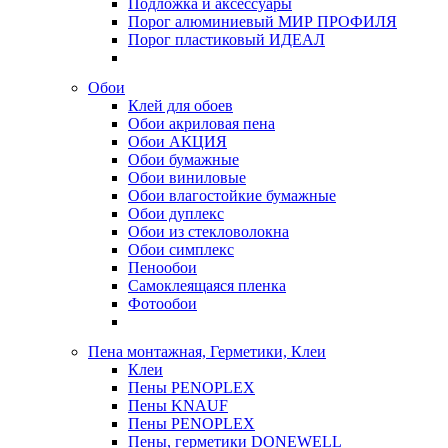
Подложка и аксессуары
Порог алюминиевый МИР ПРОФИЛЯ
Порог пластиковый ИДЕАЛ
Обои
Клей для обоев
Обои акриловая пена
Обои АКЦИЯ
Обои бумажные
Обои виниловые
Обои влагостойкие бумажные
Обои дуплекс
Обои из стекловолокна
Обои симплекс
Пенообои
Самоклеящаяся пленка
Фотообои
Пена монтажная, Герметики, Клеи
Клеи
Пены PENOPLEX
Пены KNAUF
Пены PENOPLEX
Пены, герметики DONEWELL