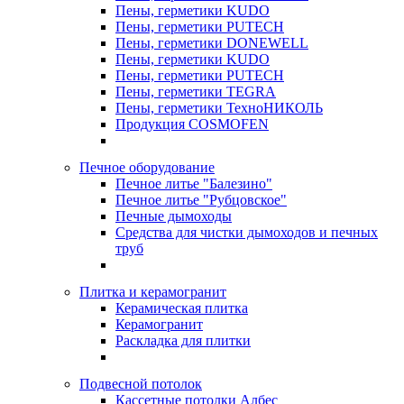
Пены, герметики KUDO
Пены, герметики PUTECH
Пены, герметики DONEWELL
Пены, герметики KUDO
Пены, герметики PUTECH
Пены, герметики TEGRA
Пены, герметики ТехноНИКОЛЬ
Продукция COSMOFEN
Печное оборудование
Печное литье "Балезино"
Печное литье "Рубцовское"
Печные дымоходы
Средства для чистки дымоходов и печных
труб
Плитка и керамогранит
Керамическая плитка
Керамогранит
Раскладка для плитки
Подвесной потолок
Кассетные потолки Албес