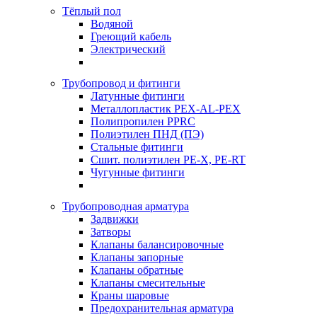
Тёплый пол
Водяной
Греющий кабель
Электрический
Трубопровод и фитинги
Латунные фитинги
Металлопластик PEX-AL-PEX
Полипропилен PPRC
Полиэтилен ПНД (ПЭ)
Стальные фитинги
Сшит. полиэтилен PE-X, PE-RT
Чугунные фитинги
Трубопроводная арматура
Задвижки
Затворы
Клапаны балансировочные
Клапаны запорные
Клапаны обратные
Клапаны смесительные
Краны шаровые
Предохранительная арматура