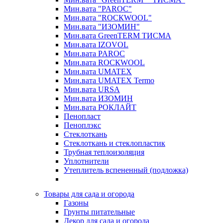
Мин.вата "PAROC"
Мин.вата "ROCКWOOL"
Мин.вата "ИЗОМИН"
Мин.вата GreenTERM ТИСМА
Мин.вата IZOVOL
Мин.вата PAROC
Мин.вата ROCКWOOL
Мин.вата UMATEX
Мин.вата UMATEX Termo
Мин.вата URSA
Мин.вата ИЗОМИН
Мин.вата РОКЛАЙТ
Пенопласт
Пеноплэкс
Стеклоткань
Стеклоткань и стеклопластик
Трубная теплоизоляция
Уплотнители
Утеплитель вспененный (подложка)
Товары для сада и огорода
Газоны
Грунты питательные
Декор для сада и огорода