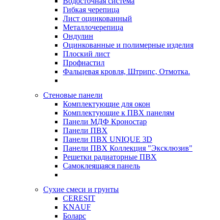
Водосточная система
Гибкая черепица
Лист оцинкованный
Металлочерепица
Ондулин
Оцинкованные и полимерные изделия
Плоский лист
Профнастил
Фальцевая кровля, Штрипс, Отмотка.
Стеновые панели
Комплектующие для окон
Комплектующие к ПВХ панелям
Панели МДФ Кроностар
Панели ПВХ
Панели ПВХ UNIQUE 3D
Панели ПВХ Коллекция "Эксклюзив"
Решетки радиаторные ПВХ
Самоклеящаяся панель
Сухие смеси и грунты
CERESIT
KNAUF
Боларс