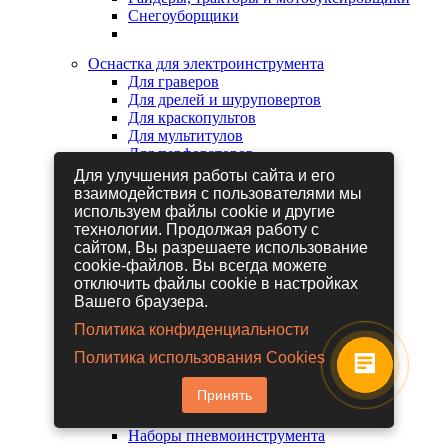
Снегоуборщики
Оснастка для электроинструмента
Для граверов
Для дрелей и шуруповертов
Для краскопультов
Для мультитулов
Для перфораторов
Для сабельных пил
Для улучшения работы сайта и его
Для строительных фенов
взаимодействия с пользователями мы
Для фрезеров
используем файлы cookie и другие
Для шлифовальных машин
технологии. Продолжая работу с
Для электрических лобзиков
сайтом, Вы разрешаете использование
Для электрических ножниц
cookie-файлов. Вы всегда можете
Для электрических пил
отключить файлы cookie в настройках
Для электрических рубанков
Вашего браузера.
Политика конфиденциальности
Пневмоинструмент
Политика использования Cookies
Гайковерты пневматические
Дрели пневматические
Принять
Другие пневмоинструменты
Заклепочники пневматические
Наборы пневмоинструмента