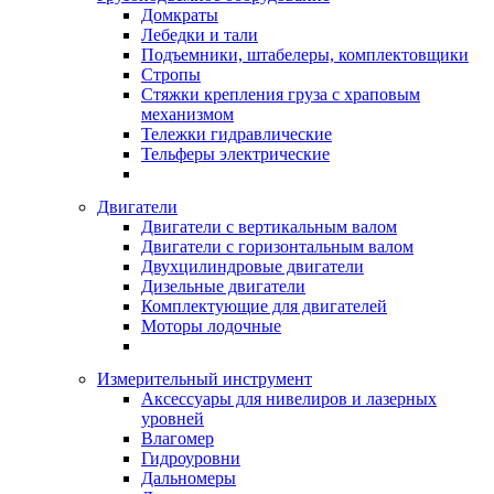
Домкраты
Лебедки и тали
Подъемники, штабелеры, комплектовщики
Стропы
Стяжки крепления груза с храповым
механизмом
Тележки гидравлические
Тельферы электрические
Двигатели
Двигатели с вертикальным валом
Двигатели с горизонтальным валом
Двухцилиндровые двигатели
Дизельные двигатели
Комплектующие для двигателей
Моторы лодочные
Измерительный инструмент
Аксессуары для нивелиров и лазерных
уровней
Влагомер
Гидроуровни
Дальномеры