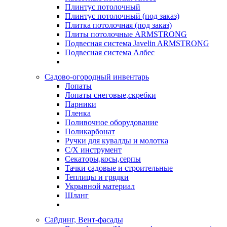
Плинтус потолочный
Плинтус потолочный (под заказ)
Плитка потолочная (под заказ)
Плиты потолочные ARMSTRONG
Подвесная система Javelin ARMSTRONG
Подвесная система Албес
Садово-огородный инвентарь
Лопаты
Лопаты снеговые,скребки
Парники
Пленка
Поливочное оборудование
Поликарбонат
Ручки для кувалды и молотка
С/Х инструмент
Секаторы,косы,серпы
Тачки садовые и строительные
Теплицы и грядки
Укрывной материал
Шланг
Сайдинг, Вент-фасады