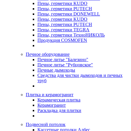
Пены, герметики KUDO
Пены, герметики PUTECH
Пены, герметики DONEWELL
Пены, герметики KUDO
Пены, герметики PUTECH
Пены, герметики TEGRA
Пены, герметики ТехноНИКОЛЬ
Продукция COSMOFEN
Печное оборудование
Печное литье "Балезино"
Печное литье "Рубцовское"
Печные дымоходы
Средства для чистки дымоходов и печных
труб
Плитка и керамогранит
Керамическая плитка
Керамогранит
Раскладка для плитки
Подвесной потолок
Кассетные потолки Албес