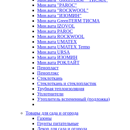
Мин.вата "PAROC"
Мин.вата "ROCКWOOL"
Мин.вата "ИЗОМИН"
Мин.вата GreenTERM ТИСМА
Мин.вата IZOVOL
Мин.вата PAROC
Мин.вата ROCКWOOL
Мин.вата UMATEX
Мин.вата UMATEX Termo
Мин.вата URSA
Мин.вата ИЗОМИН
Мин.вата РОКЛАЙТ
Пенопласт
Пеноплэкс
Стеклоткань
Стеклоткань и стеклопластик
Трубная теплоизоляция
Уплотнители
Утеплитель вспененный (подложка)
Товары для сада и огорода
Газоны
Грунты питательные
Декор для сада и огорода