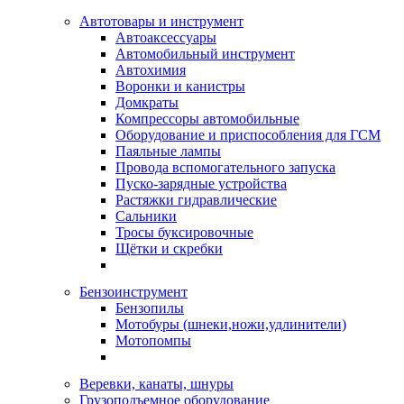
Автотовары и инструмент
Автоаксессуары
Автомобильный инструмент
Автохимия
Воронки и канистры
Домкраты
Компрессоры автомобильные
Оборудование и приспособления для ГСМ
Паяльные лампы
Провода вспомогательного запуска
Пуско-зарядные устройства
Растяжки гидравлические
Сальники
Тросы буксировочные
Щётки и скребки
Бензоинструмент
Бензопилы
Мотобуры (шнеки,ножи,удлинители)
Мотопомпы
Веревки, канаты, шнуры
Грузоподъемное оборудование