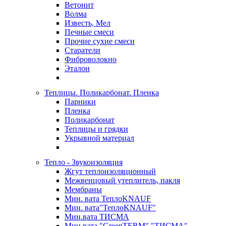
Ветонит
Волма
Известь, Мел
Печные смеси
Прочие сухие смеси
Старатели
Фиброволокно
Эталон
Теплицы. Поликарбонат. Пленка
Парники
Пленка
Поликарбонат
Теплицы и грядки
Укрывной материал
Тепло - Звукоизоляция
Жгут теплоизоляционный
Межвенцовый утеплитель, пакля
Мембраны
Мин. вата ТеплоKNAUF
Мин. вата"ТеплоKNAUF"
Мин.вата ТИСМА
Мин.вата "GreenTERM" "ТИСМА"