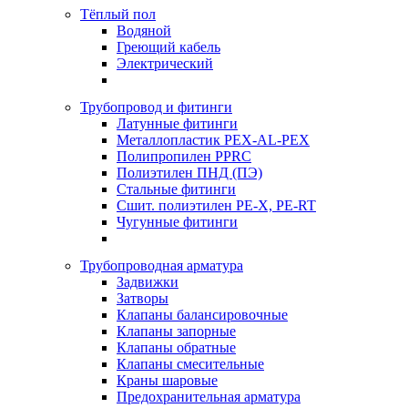
Тёплый пол
Водяной
Греющий кабель
Электрический
Трубопровод и фитинги
Латунные фитинги
Металлопластик PEX-AL-PEX
Полипропилен PPRC
Полиэтилен ПНД (ПЭ)
Стальные фитинги
Сшит. полиэтилен PE-X, PE-RT
Чугунные фитинги
Трубопроводная арматура
Задвижки
Затворы
Клапаны балансировочные
Клапаны запорные
Клапаны обратные
Клапаны смесительные
Краны шаровые
Предохранительная арматура