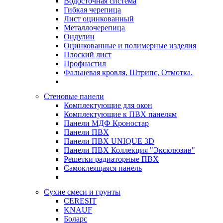
Водосточная система
Гибкая черепица
Лист оцинкованный
Металлочерепица
Ондулин
Оцинкованные и полимерные изделия
Плоский лист
Профнастил
Фальцевая кровля, Штрипс, Отмотка.
Стеновые панели
Комплектующие для окон
Комплектующие к ПВХ панелям
Панели МДФ Кроностар
Панели ПВХ
Панели ПВХ UNIQUE 3D
Панели ПВХ Коллекция "Эксклюзив"
Решетки радиаторные ПВХ
Самоклеящаяся панель
Сухие смеси и грунты
CERESIT
KNAUF
Боларс