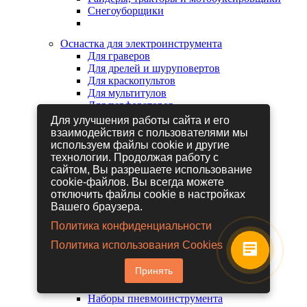
Снегоуборщики
Оснастка для электроинструмента
Для граверов
Для дрелей и шуруповертов
Для краскопультов
Для мультитулов
Для перфораторов
Для сабельных пил
Для улучшения работы сайта и его
Для строительных фенов
взаимодействия с пользователями мы
Для фрезеров
используем файлы cookie и другие
Для шлифовальных машин
технологии. Продолжая работу с
Для электрических лобзиков
сайтом, Вы разрешаете использование
Для электрических ножниц
cookie-файлов. Вы всегда можете
Для электрических пил
отключить файлы cookie в настройках
Для электрических рубанков
Вашего браузера.
Политика конфиденциальности
Пневмоинструмент
Политика использования Cookies
Гайковерты пневматические
Дрели пневматические
Принять
Другие пневмоинструменты
Заклепочники пневматические
Наборы пневмоинструмента