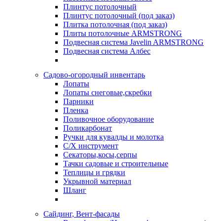
Плинтус потолочный
Плинтус потолочный (под заказ)
Плитка потолочная (под заказ)
Плиты потолочные ARMSTRONG
Подвесная система Javelin ARMSTRONG
Подвесная система Албес
Садово-огородный инвентарь
Лопаты
Лопаты снеговые,скребки
Парники
Пленка
Поливочное оборудование
Поликарбонат
Ручки для кувалды и молотка
С/Х инструмент
Секаторы,косы,серпы
Тачки садовые и строительные
Теплицы и грядки
Укрывной материал
Шланг
Сайдинг, Вент-фасады