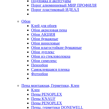
Подложка и аксессуары
Порог алюминиевый МИР ПРОФИЛЯ
Порог пластиковый ИДЕАЛ
Обои
Клей для обоев
Обои акриловая пена
Обои АКЦИЯ
Обои бумажные
Обои виниловые
Обои влагостойкие бумажные
Обои дуплекс
Обои из стекловолокна
Обои симплекс
Пенообои
Самоклеящаяся пленка
Фотообои
Пена монтажная, Герметики, Клеи
Клеи
Пены PENOPLEX
Пены KNAUF
Пены PENOPLEX
Пены, герметики DONEWELL