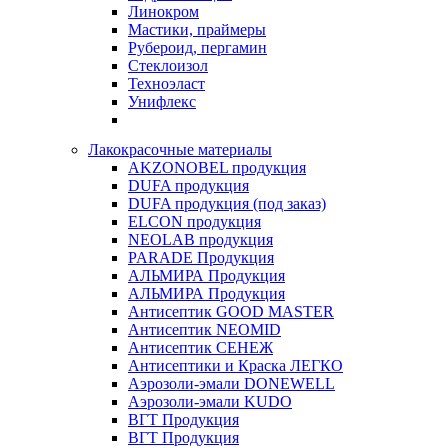
Линокром
Мастики, праймеры
Рубероид, пергамин
Стеклоизол
Техноэласт
Унифлекс
Лакокрасочные материалы
AKZONOBEL продукция
DUFA продукция
DUFA продукция (под заказ)
ELCON продукция
NEOLAB продукция
PARADE Продукция
АЛЬМИРА Продукция
АЛЬМИРА Продукция
Антисептик GOOD MASTER
Антисептик NEOMID
Антисептик СЕНЕЖ
Антисептики и Краска ЛЕГКО
Аэрозоли-эмали DONEWELL
Аэрозоли-эмали KUDO
ВГТ Продукция
ВГТ Продукция