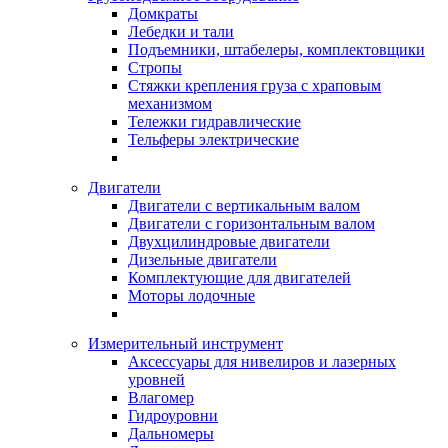
Домкраты
Лебедки и тали
Подъемники, штабелеры, комплектовщики
Стропы
Стяжки крепления груза с храповым
механизмом
Тележки гидравлические
Тельферы электрические
Двигатели
Двигатели с вертикальным валом
Двигатели с горизонтальным валом
Двухцилиндровые двигатели
Дизельные двигатели
Комплектующие для двигателей
Моторы лодочные
Измерительный инструмент
Аксессуары для нивелиров и лазерных
уровней
Влагомер
Гидроуровни
Дальномеры