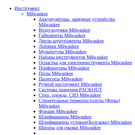
Инструмент
Milwaukee
Аккумуляторы, зарядные устройства
Milwaukee
Воздуходувки Milwaukee
Гайковерты Milwaukee
Дрели-шуруповерты Milwaukee
Лобзики Milwaukee
Мультитулы Milwaukee
Наборы инструментов Milwaukee
Оснастка для электроинструмента Milwaukee
Перфораторы Milwaukee
Пилы Milwaukee
Пылесосы Milwaukee
Ручной инструмент Milwaukee
Системы хранения PACKOUT
Спец. одежда, СИЗ Milwaukee
Строительные термопистолеты (Фены)
Milwaukee
Фонари Milwaukee
Шлифмашины Milwaukee
Шлифмашины угловые(Болгарки) Milwaukee
Щипцы для смазки Milwaukee