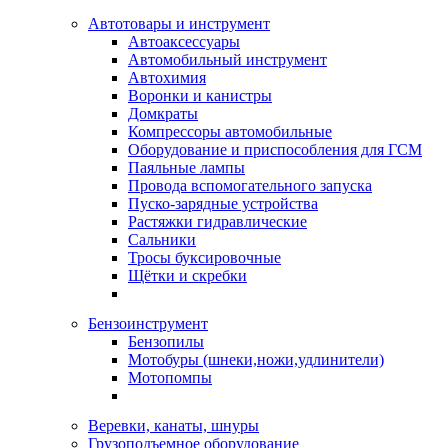
Автотовары и инструмент
Автоаксессуары
Автомобильный инструмент
Автохимия
Воронки и канистры
Домкраты
Компрессоры автомобильные
Оборудование и приспособления для ГСМ
Паяльные лампы
Провода вспомогательного запуска
Пуско-зарядные устройства
Растяжки гидравлические
Сальники
Тросы буксировочные
Щётки и скребки
Бензоинструмент
Бензопилы
Мотобуры (шнеки,ножи,удлинители)
Мотопомпы
Веревки, канаты, шнуры
Грузоподъемное оборудование