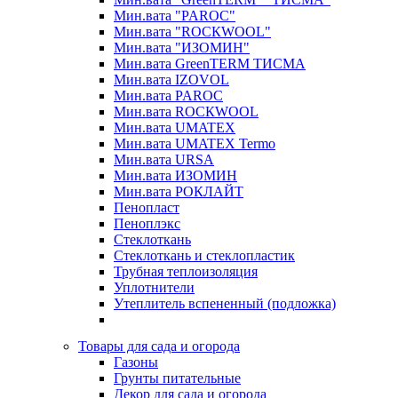
Мин.вата "PAROC"
Мин.вата "ROCКWOOL"
Мин.вата "ИЗОМИН"
Мин.вата GreenTERM ТИСМА
Мин.вата IZOVOL
Мин.вата PAROC
Мин.вата ROCКWOOL
Мин.вата UMATEX
Мин.вата UMATEX Termo
Мин.вата URSA
Мин.вата ИЗОМИН
Мин.вата РОКЛАЙТ
Пенопласт
Пеноплэкс
Стеклоткань
Стеклоткань и стеклопластик
Трубная теплоизоляция
Уплотнители
Утеплитель вспененный (подложка)
Товары для сада и огорода
Газоны
Грунты питательные
Декор для сада и огорода