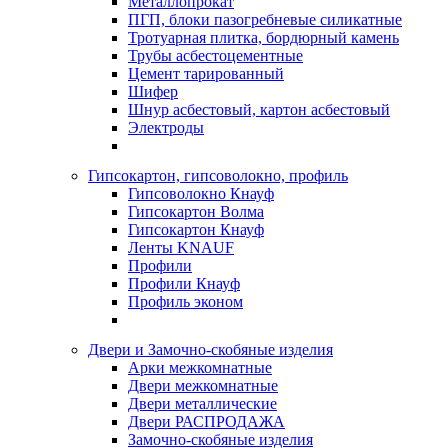
Металлопрокат
ПГП, блоки пазогребневые силикатные
Тротуарная плитка, бордюрный камень
Трубы асбестоцементные
Цемент тарированный
Шифер
Шнур асбестовый, картон асбестовый
Электроды
Гипсокартон, гипсоволокно, профиль
Гипсоволокно Кнауф
Гипсокартон Волма
Гипсокартон Кнауф
Ленты KNAUF
Профили
Профили Кнауф
Профиль эконом
Двери и Замочно-скобяные изделия
Арки межкомнатные
Двери межкомнатные
Двери металлические
Двери РАСПРОДАЖА
Замочно-скобяные изделия