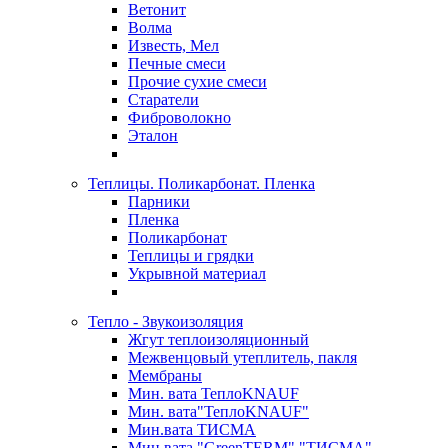
Ветонит
Волма
Известь, Мел
Печные смеси
Прочие сухие смеси
Старатели
Фиброволокно
Эталон
Теплицы. Поликарбонат. Пленка
Парники
Пленка
Поликарбонат
Теплицы и грядки
Укрывной материал
Тепло - Звукоизоляция
Жгут теплоизоляционный
Межвенцовый утеплитель, пакля
Мембраны
Мин. вата ТеплоKNAUF
Мин. вата"ТеплоKNAUF"
Мин.вата ТИСМА
Мин.вата "GreenTERM" "ТИСМА"