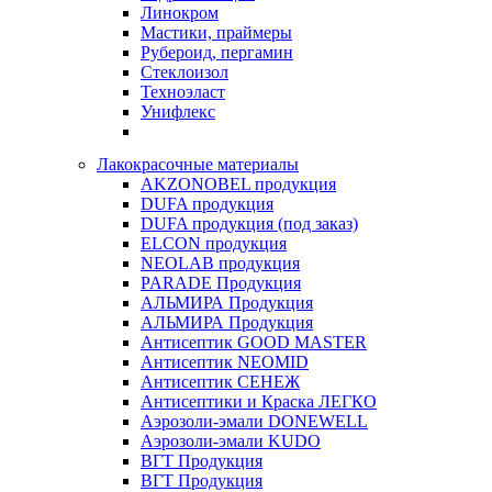
Линокром
Мастики, праймеры
Рубероид, пергамин
Стеклоизол
Техноэласт
Унифлекс
Лакокрасочные материалы
AKZONOBEL продукция
DUFA продукция
DUFA продукция (под заказ)
ELCON продукция
NEOLAB продукция
PARADE Продукция
АЛЬМИРА Продукция
АЛЬМИРА Продукция
Антисептик GOOD MASTER
Антисептик NEOMID
Антисептик СЕНЕЖ
Антисептики и Краска ЛЕГКО
Аэрозоли-эмали DONEWELL
Аэрозоли-эмали KUDO
ВГТ Продукция
ВГТ Продукция