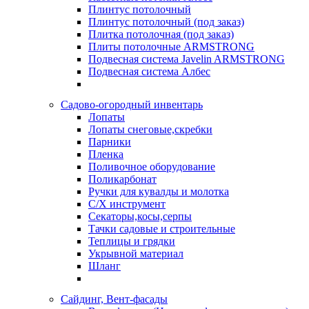
Плинтус потолочный
Плинтус потолочный (под заказ)
Плитка потолочная (под заказ)
Плиты потолочные ARMSTRONG
Подвесная система Javelin ARMSTRONG
Подвесная система Албес
Садово-огородный инвентарь
Лопаты
Лопаты снеговые,скребки
Парники
Пленка
Поливочное оборудование
Поликарбонат
Ручки для кувалды и молотка
С/Х инструмент
Секаторы,косы,серпы
Тачки садовые и строительные
Теплицы и грядки
Укрывной материал
Шланг
Сайдинг, Вент-фасады