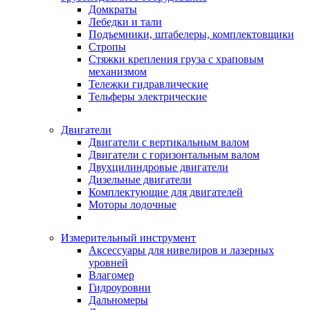
Домкраты
Лебедки и тали
Подъемники, штабелеры, комплектовщики
Стропы
Стяжки крепления груза с храповым
механизмом
Тележки гидравлические
Тельферы электрические
Двигатели
Двигатели с вертикальным валом
Двигатели с горизонтальным валом
Двухцилиндровые двигатели
Дизельные двигатели
Комплектующие для двигателей
Моторы лодочные
Измерительный инструмент
Аксессуары для нивелиров и лазерных
уровней
Влагомер
Гидроуровни
Дальномеры