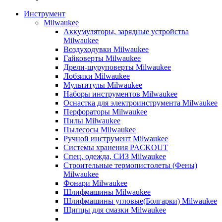
Инструмент
Milwaukee
Аккумуляторы, зарядные устройства
Milwaukee
Воздуходувки Milwaukee
Гайковерты Milwaukee
Дрели-шуруповерты Milwaukee
Лобзики Milwaukee
Мультитулы Milwaukee
Наборы инструментов Milwaukee
Оснастка для электроинструмента Milwaukee
Перфораторы Milwaukee
Пилы Milwaukee
Пылесосы Milwaukee
Ручной инструмент Milwaukee
Системы хранения PACKOUT
Спец. одежда, СИЗ Milwaukee
Строительные термопистолеты (Фены)
Milwaukee
Фонари Milwaukee
Шлифмашины Milwaukee
Шлифмашины угловые(Болгарки) Milwaukee
Щипцы для смазки Milwaukee