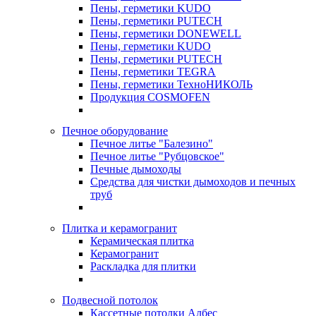
Пены, герметики KUDO
Пены, герметики PUTECH
Пены, герметики DONEWELL
Пены, герметики KUDO
Пены, герметики PUTECH
Пены, герметики TEGRA
Пены, герметики ТехноНИКОЛЬ
Продукция COSMOFEN
Печное оборудование
Печное литье "Балезино"
Печное литье "Рубцовское"
Печные дымоходы
Средства для чистки дымоходов и печных
труб
Плитка и керамогранит
Керамическая плитка
Керамогранит
Раскладка для плитки
Подвесной потолок
Кассетные потолки Албес