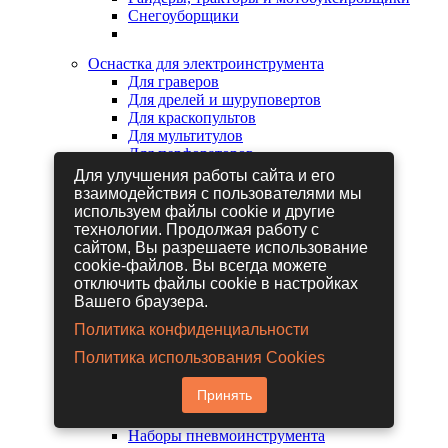
Снегоуборщики
Оснастка для электроинструмента
Для граверов
Для дрелей и шуруповертов
Для краскопультов
Для мультитулов
Для перфораторов
Для сабельных пил
Для улучшения работы сайта и его
Для строительных фенов
взаимодействия с пользователями мы
Для фрезеров
используем файлы cookie и другие
Для шлифовальных машин
технологии. Продолжая работу с
Для электрических лобзиков
сайтом, Вы разрешаете использование
Для электрических ножниц
cookie-файлов. Вы всегда можете
Для электрических пил
отключить файлы cookie в настройках
Для электрических рубанков
Вашего браузера.
Политика конфиденциальности
Пневмоинструмент
Политика использования Cookies
Гайковерты пневматические
Дрели пневматические
Принять
Другие пневмоинструменты
Заклепочники пневматические
Наборы пневмоинструмента