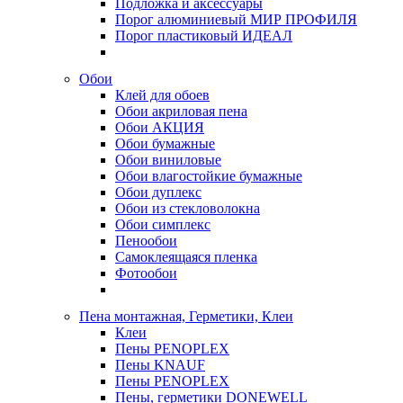
Подложка и аксессуары
Порог алюминиевый МИР ПРОФИЛЯ
Порог пластиковый ИДЕАЛ
Обои
Клей для обоев
Обои акриловая пена
Обои АКЦИЯ
Обои бумажные
Обои виниловые
Обои влагостойкие бумажные
Обои дуплекс
Обои из стекловолокна
Обои симплекс
Пенообои
Самоклеящаяся пленка
Фотообои
Пена монтажная, Герметики, Клеи
Клеи
Пены PENOPLEX
Пены KNAUF
Пены PENOPLEX
Пены, герметики DONEWELL