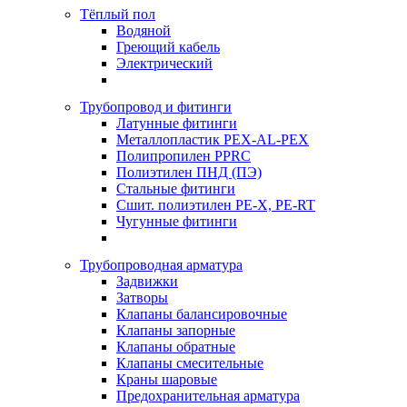
Тёплый пол
Водяной
Греющий кабель
Электрический
Трубопровод и фитинги
Латунные фитинги
Металлопластик PEX-AL-PEX
Полипропилен PPRC
Полиэтилен ПНД (ПЭ)
Стальные фитинги
Сшит. полиэтилен PE-X, PE-RT
Чугунные фитинги
Трубопроводная арматура
Задвижки
Затворы
Клапаны балансировочные
Клапаны запорные
Клапаны обратные
Клапаны смесительные
Краны шаровые
Предохранительная арматура