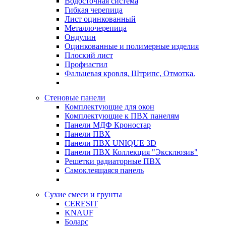
Водосточная система
Гибкая черепица
Лист оцинкованный
Металлочерепица
Ондулин
Оцинкованные и полимерные изделия
Плоский лист
Профнастил
Фальцевая кровля, Штрипс, Отмотка.
Стеновые панели
Комплектующие для окон
Комплектующие к ПВХ панелям
Панели МДФ Кроностар
Панели ПВХ
Панели ПВХ UNIQUE 3D
Панели ПВХ Коллекция "Эксклюзив"
Решетки радиаторные ПВХ
Самоклеящаяся панель
Сухие смеси и грунты
CERESIT
KNAUF
Боларс