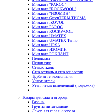
Мин.вата "PAROC"
Мин.вата "ROCКWOOL"
Мин.вата "ИЗОМИН"
Мин.вата GreenTERM ТИСМА
Мин.вата IZOVOL
Мин.вата PAROC
Мин.вата ROCКWOOL
Мин.вата UMATEX
Мин.вата UMATEX Termo
Мин.вата URSA
Мин.вата ИЗОМИН
Мин.вата РОКЛАЙТ
Пенопласт
Пеноплэкс
Стеклоткань
Стеклоткань и стеклопластик
Трубная теплоизоляция
Уплотнители
Утеплитель вспененный (подложка)
Товары для сада и огорода
Газоны
Грунты питательные
Декор для сада и огорода