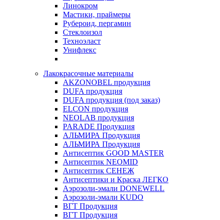
Линокром
Мастики, праймеры
Рубероид, пергамин
Стеклоизол
Техноэласт
Унифлекс
Лакокрасочные материалы
AKZONOBEL продукция
DUFA продукция
DUFA продукция (под заказ)
ELCON продукция
NEOLAB продукция
PARADE Продукция
АЛЬМИРА Продукция
АЛЬМИРА Продукция
Антисептик GOOD MASTER
Антисептик NEOMID
Антисептик СЕНЕЖ
Антисептики и Краска ЛЕГКО
Аэрозоли-эмали DONEWELL
Аэрозоли-эмали KUDO
ВГТ Продукция
ВГТ Продукция