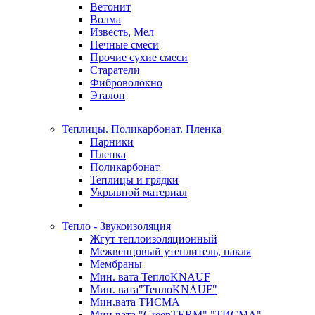
Ветонит
Волма
Известь, Мел
Печные смеси
Прочие сухие смеси
Старатели
Фиброволокно
Эталон
Теплицы. Поликарбонат. Пленка
Парники
Пленка
Поликарбонат
Теплицы и грядки
Укрывной материал
Тепло - Звукоизоляция
Жгут теплоизоляционный
Межвенцовый утеплитель, пакля
Мембраны
Мин. вата ТеплоKNAUF
Мин. вата"ТеплоKNAUF"
Мин.вата ТИСМА
Мин.вата "GreenTERM" "ТИСМА"