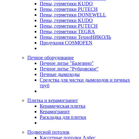
Пены, герметики KUDO
Пены, герметики PUTECH
Пены, герметики DONEWELL
Пены, герметики KUDO
Пены, герметики PUTECH
Пены, герметики TEGRA
Пены, герметики ТехноНИКОЛЬ
Продукция COSMOFEN
Печное оборудование
Печное литье "Балезино"
Печное литье "Рубцовское"
Печные дымоходы
Средства для чистки дымоходов и печных
труб
Плитка и керамогранит
Керамическая плитка
Керамогранит
Раскладка для плитки
Подвесной потолок
Кассетные потолки Албес