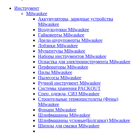
Инструмент
Milwaukee
Аккумуляторы, зарядные устройства
Milwaukee
Воздуходувки Milwaukee
Гайковерты Milwaukee
Дрели-шуруповерты Milwaukee
Лобзики Milwaukee
Мультитулы Milwaukee
Наборы инструментов Milwaukee
Оснастка для электроинструмента Milwaukee
Перфораторы Milwaukee
Пилы Milwaukee
Пылесосы Milwaukee
Ручной инструмент Milwaukee
Системы хранения PACKOUT
Спец. одежда, СИЗ Milwaukee
Строительные термопистолеты (Фены)
Milwaukee
Фонари Milwaukee
Шлифмашины Milwaukee
Шлифмашины угловые(Болгарки) Milwaukee
Щипцы для смазки Milwaukee