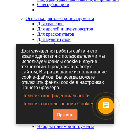
Снегоуборщики
Оснастка для электроинструмента
Для граверов
Для дрелей и шуруповертов
Для краскопультов
Для мультитулов
Для перфораторов
Для сабельных пил
Для улучшения работы сайта и его
Для строительных фенов
взаимодействия с пользователями мы
Для фрезеров
используем файлы cookie и другие
Для шлифовальных машин
технологии. Продолжая работу с
Для электрических лобзиков
сайтом, Вы разрешаете использование
Для электрических ножниц
cookie-файлов. Вы всегда можете
Для электрических пил
отключить файлы cookie в настройках
Для электрических рубанков
Вашего браузера.
Политика конфиденциальности
Пневмоинструмент
Политика использования Cookies
Гайковерты пневматические
Дрели пневматические
Принять
Другие пневмоинструменты
Заклепочники пневматические
Наборы пневмоинструмента