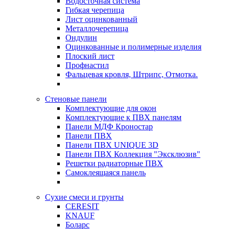
Водосточная система
Гибкая черепица
Лист оцинкованный
Металлочерепица
Ондулин
Оцинкованные и полимерные изделия
Плоский лист
Профнастил
Фальцевая кровля, Штрипс, Отмотка.
Стеновые панели
Комплектующие для окон
Комплектующие к ПВХ панелям
Панели МДФ Кроностар
Панели ПВХ
Панели ПВХ UNIQUE 3D
Панели ПВХ Коллекция "Эксклюзив"
Решетки радиаторные ПВХ
Самоклеящаяся панель
Сухие смеси и грунты
CERESIT
KNAUF
Боларс