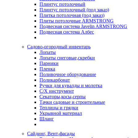
Плинтус потолочный
Плинтус потолочный (под заказ)
Плитка потолочная (под заказ)
Плиты потолочные ARMSTRONG
Подвесная система Javelin ARMSTRONG
Подвесная система Албес
Садово-огородный инвентарь
Лопаты
Лопаты снеговые,скребки
Парники
Пленка
Поливочное оборудование
Поликарбонат
Ручки для кувалды и молотка
С/Х инструмент
Секаторы,косы,серпы
Тачки садовые и строительные
Теплицы и грядки
Укрывной материал
Шланг
Сайдинг, Вент-фасады