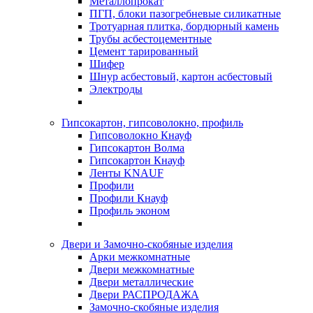
Металлопрокат
ПГП, блоки пазогребневые силикатные
Тротуарная плитка, бордюрный камень
Трубы асбестоцементные
Цемент тарированный
Шифер
Шнур асбестовый, картон асбестовый
Электроды
Гипсокартон, гипсоволокно, профиль
Гипсоволокно Кнауф
Гипсокартон Волма
Гипсокартон Кнауф
Ленты KNAUF
Профили
Профили Кнауф
Профиль эконом
Двери и Замочно-скобяные изделия
Арки межкомнатные
Двери межкомнатные
Двери металлические
Двери РАСПРОДАЖА
Замочно-скобяные изделия