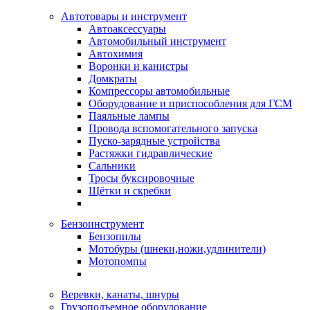
Автотовары и инструмент
Автоаксессуары
Автомобильный инструмент
Автохимия
Воронки и канистры
Домкраты
Компрессоры автомобильные
Оборудование и приспособления для ГСМ
Паяльные лампы
Провода вспомогательного запуска
Пуско-зарядные устройства
Растяжки гидравлические
Сальники
Тросы буксировочные
Щётки и скребки
Бензоинструмент
Бензопилы
Мотобуры (шнеки,ножи,удлинители)
Мотопомпы
Веревки, канаты, шнуры
Грузоподъемное оборудование