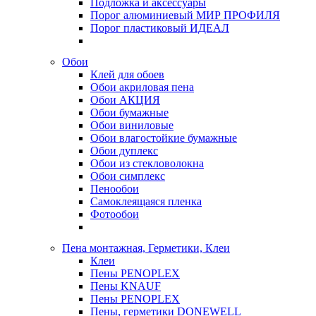
Подложка и аксессуары
Порог алюминиевый МИР ПРОФИЛЯ
Порог пластиковый ИДЕАЛ
Обои
Клей для обоев
Обои акриловая пена
Обои АКЦИЯ
Обои бумажные
Обои виниловые
Обои влагостойкие бумажные
Обои дуплекс
Обои из стекловолокна
Обои симплекс
Пенообои
Самоклеящаяся пленка
Фотообои
Пена монтажная, Герметики, Клеи
Клеи
Пены PENOPLEX
Пены KNAUF
Пены PENOPLEX
Пены, герметики DONEWELL