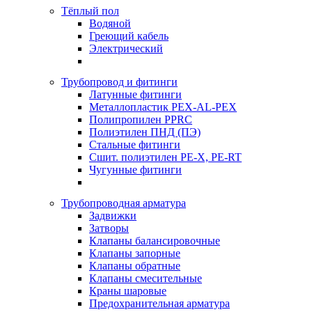
Тёплый пол
Водяной
Греющий кабель
Электрический
Трубопровод и фитинги
Латунные фитинги
Металлопластик PEX-AL-PEX
Полипропилен PPRC
Полиэтилен ПНД (ПЭ)
Стальные фитинги
Сшит. полиэтилен PE-X, PE-RT
Чугунные фитинги
Трубопроводная арматура
Задвижки
Затворы
Клапаны балансировочные
Клапаны запорные
Клапаны обратные
Клапаны смесительные
Краны шаровые
Предохранительная арматура