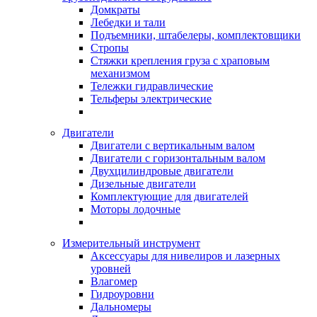
Домкраты
Лебедки и тали
Подъемники, штабелеры, комплектовщики
Стропы
Стяжки крепления груза с храповым
механизмом
Тележки гидравлические
Тельферы электрические
Двигатели
Двигатели с вертикальным валом
Двигатели с горизонтальным валом
Двухцилиндровые двигатели
Дизельные двигатели
Комплектующие для двигателей
Моторы лодочные
Измерительный инструмент
Аксессуары для нивелиров и лазерных
уровней
Влагомер
Гидроуровни
Дальномеры