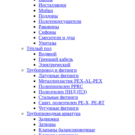
Инсталляции
Мойки
Поддоны
Полотенцесушители
Раковины
Сифоны
Смесители и душ
Унитазы
Тёплый пол
Водяной
Греющий кабель
Электрический
Трубопровод и фитинги
Латунные фитинги
Металлопластик PEX-AL-PEX
Полипропилен PPRC
Полиэтилен ПНД (ПЭ)
Стальные фитинги
Сшит. полиэтилен PE-X, PE-RT
Чугунные фитинги
Трубопроводная арматура
Задвижки
Затворы
Клапаны балансировочные