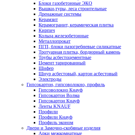
Блоки газобетонные ЭКО
Вышки-туры, леса строительные
Дренажные системы
Керамзит
Керамогранит, керамическая плитка
Кирпич
Кольца железобетонные
Металлопрокат
ПГП, блоки пазогребневые силикатные
Тротуарная плитка, бордюрный камень
Трубы асбестоцементные
Цемент тарированный
Шифер
Шнур асбестовый, картон асбестовый
Электроды
Гипсокартон, гипсоволокно, профиль
Гипсоволокно Кнауф
Гипсокартон Волма
Гипсокартон Кнауф
Ленты KNAUF
Профили
Профили Кнауф
Профиль эконом
Двери и Замочно-скобяные изделия
Арки межкомнатные