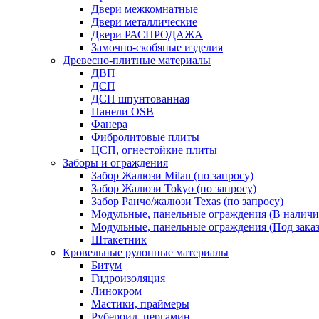
Двери межкомнатные
Двери металлические
Двери РАСПРОДАЖА
Замочно-скобяные изделия
Древесно-плитные материалы
ДВП
ДСП
ДСП шпунтованная
Панели OSB
Фанера
Фибролитовые плиты
ЦСП, огнестойкие плиты
Заборы и ограждения
Забор Жалюзи Milan (по запросу)
Забор Жалюзи Tokyo (по запросу)
Забор Ранчо/жалюзи Texas (по запросу)
Модульные, панельные ограждения (В наличи
Модульные, панельные ограждения (Под заказ
Штакетник
Кровельные рулонные материалы
Битум
Гидроизоляция
Линокром
Мастики, праймеры
Рубероид, пергамин