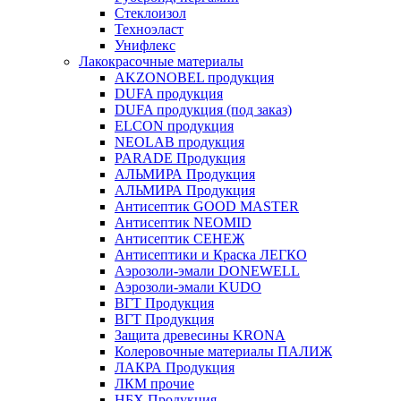
Стеклоизол
Техноэласт
Унифлекс
Лакокрасочные материалы
AKZONOBEL продукция
DUFA продукция
DUFA продукция (под заказ)
ELCON продукция
NEOLAB продукция
PARADE Продукция
АЛЬМИРА Продукция
АЛЬМИРА Продукция
Антисептик GOOD MASTER
Антисептик NEOMID
Антисептик СЕНЕЖ
Антисептики и Краска ЛЕГКО
Аэрозоли-эмали DONEWELL
Аэрозоли-эмали KUDO
ВГТ Продукция
ВГТ Продукция
Защита древесины KRONA
Колеровочные материалы ПАЛИЖ
ЛАКРА Продукция
ЛКМ прочие
НБХ Продукция